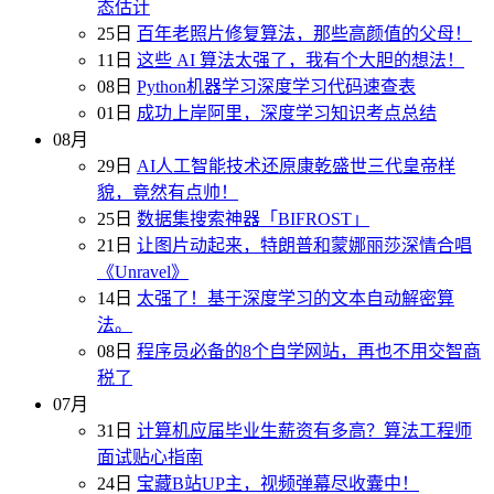
态估计
25日
百年老照片修复算法，那些高颜值的父母！
11日
这些 AI 算法太强了，我有个大胆的想法！
08日
Python机器学习深度学习代码速查表
01日
成功上岸阿里，深度学习知识考点总结
08月
29日
AI人工智能技术还原康乾盛世三代皇帝样
貌，竟然有点帅！
25日
数据集搜索神器「BIFROST」
21日
让图片动起来，特朗普和蒙娜丽莎深情合唱
《Unravel》
14日
太强了！基于深度学习的文本自动解密算
法。
08日
程序员必备的8个自学网站，再也不用交智商
税了
07月
31日
计算机应届毕业生薪资有多高？算法工程师
面试贴心指南
24日
宝藏B站UP主，视频弹幕尽收囊中！