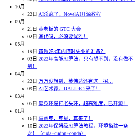
10月
22日
AI杀疯了，NovelAI开源教程
09月
21日
黄老板的 GTC 大会
02日
写代码，必须要优雅！
05月
19日
请做好3年内随时失业的准备？
03日
2022年高能AI算法，只有想不到，没有做不
到！
04月
22日
万万没想到，英伟达还有这一招…
09日
AI艺术家，DALL·E 2来了！
03月
05日
健身环爆打老头环，超高难度，已开源！
01月
16日
马赛克，克星，真来了！
10日
2022年保姆级AI算法教程，环境搭建一条
龙！（cuda+cudnn+conda）