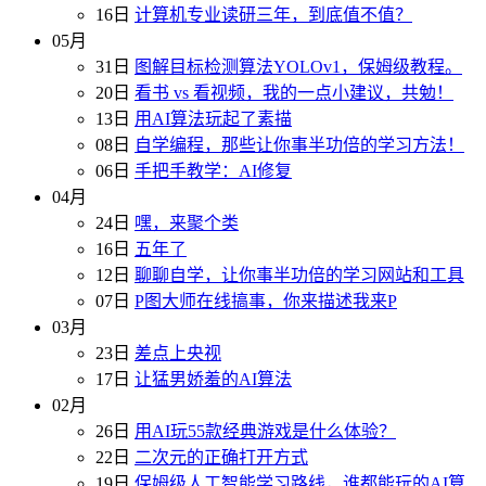
16日
计算机专业读研三年，到底值不值？
05月
31日
图解目标检测算法YOLOv1，保姆级教程。
20日
看书 vs 看视频，我的一点小建议，共勉！
13日
用AI算法玩起了素描
08日
自学编程，那些让你事半功倍的学习方法！
06日
手把手教学：AI修复
04月
24日
嘿，来聚个类
16日
五年了
12日
聊聊自学，让你事半功倍的学习网站和工具
07日
P图大师在线搞事，你来描述我来P
03月
23日
差点上央视
17日
让猛男娇羞的AI算法
02月
26日
用AI玩55款经典游戏是什么体验？
22日
二次元的正确打开方式
19日
保姆级人工智能学习路线，谁都能玩的AI算