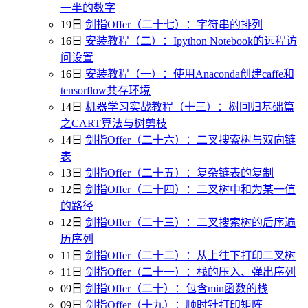
一半的数字
19日
剑指Offer（二十七）：字符串的排列
16日
安装教程（二）：Ipython Notebook的远程访
问设置
16日
安装教程（一）：使用Anaconda创建caffe和
tensorflow共存环境
14日
机器学习实战教程（十三）：树回归基础篇
之CART算法与树剪枝
14日
剑指Offer（二十六）：二叉搜索树与双向链
表
13日
剑指Offer（二十五）：复杂链表的复制
12日
剑指Offer（二十四）：二叉树中和为某一值
的路径
12日
剑指Offer（二十三）：二叉搜索树的后序遍
历序列
11日
剑指Offer（二十二）：从上往下打印二叉树
11日
剑指Offer（二十一）：栈的压入、弹出序列
09日
剑指Offer（二十）：包含min函数的栈
09日
剑指Offer（十九）：顺时针打印矩阵