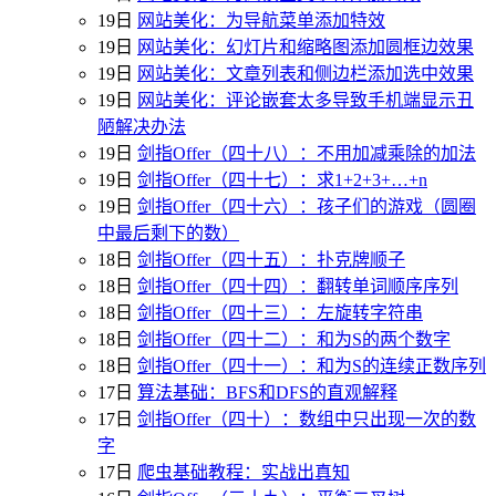
19日
网站美化：为导航菜单添加特效
19日
网站美化：幻灯片和缩略图添加圆框边效果
19日
网站美化：文章列表和侧边栏添加选中效果
19日
网站美化：评论嵌套太多导致手机端显示丑
陋解决办法
19日
剑指Offer（四十八）：不用加减乘除的加法
19日
剑指Offer（四十七）：求1+2+3+…+n
19日
剑指Offer（四十六）：孩子们的游戏（圆圈
中最后剩下的数）
18日
剑指Offer（四十五）：扑克牌顺子
18日
剑指Offer（四十四）：翻转单词顺序序列
18日
剑指Offer（四十三）：左旋转字符串
18日
剑指Offer（四十二）：和为S的两个数字
18日
剑指Offer（四十一）：和为S的连续正数序列
17日
算法基础：BFS和DFS的直观解释
17日
剑指Offer（四十）：数组中只出现一次的数
字
17日
爬虫基础教程：实战出真知