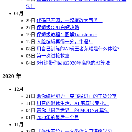
法！
01月
29日
代码已开源，一起魔改大西瓜！
27日
保姆级GPU白嫖攻略
19日
保姆级教程：图解Transformer
12日
人脸编辑再得一分，牛逼！
08日
用自己训练的AI玩王者荣耀是什么体验？
05日
第一次进抢救室
04日
6分钟带你回顾2020年高能的AI算法
2020 年
12月
21日
助你编程能力「突飞猛进」的干货分享
11日
川普的退休生活，AI 宅舞很专业。
04日
带你「周游世界」的 MODNet 算法
01日
2020年的最后一个月
11月
27日
「修炼开始」一文带你入门深度学习