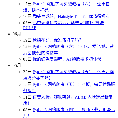
17日
Pytorch 深度学习实战教程（六）：仝卓自
爆，快本打码。
10日
秃头生成器，Hairstyle Transfer 你值得拥有！
03日
心中无码便是高清，马赛克“脑补”算法
PULSE
06月
19日
秋招在即，你准备好了吗？
12日
Python3 网络爬虫（六）：618，爱他/她，就
清空他/她的购物车！
05日
你的红色高跟鞋，AI 换脸技术初体验
05月
22日
Pytorch 深度学习实战教程（五）：今天，你
垃圾分类了吗？
15日
Python3 网络爬虫（五）：老板，需要特殊服
务吗？
11日
百变人脸，趣味容颜，ALAE 人脸玩出新高
度！
08日
Python3 网络爬虫（四）：视频下载，那些事
儿！