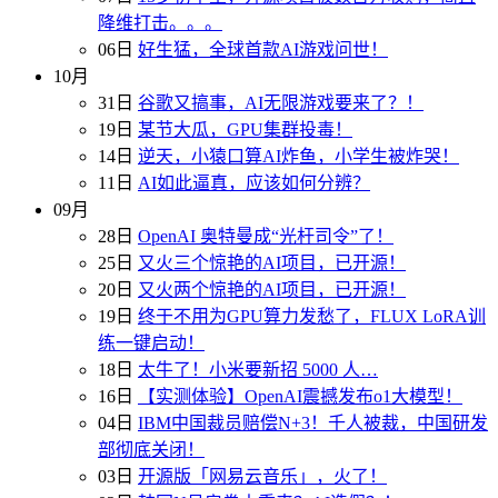
降维打击。。。
06日
好生猛，全球首款AI游戏问世！
10月
31日
谷歌又搞事，AI无限游戏要来了？！
19日
某节大瓜，GPU集群投毒！
14日
逆天，小猿口算AI炸鱼，小学生被炸哭！
11日
AI如此逼真，应该如何分辨？
09月
28日
OpenAI 奥特曼成“光杆司令”了！
25日
又火三个惊艳的AI项目，已开源！
20日
又火两个惊艳的AI项目，已开源！
19日
终于不用为GPU算力发愁了，FLUX LoRA训
练一键启动！
18日
太牛了！小米要新招 5000 人…
16日
【实测体验】OpenAI震撼发布o1大模型！
04日
IBM中国裁员赔偿N+3！千人被裁，中国研发
部彻底关闭！
03日
开源版「网易云音乐」，火了！