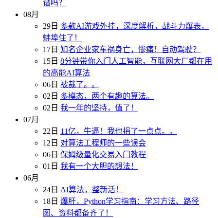
谱吗？
08月
29日
多款AI游戏外挂，深度解析，战斗力爆表，
蚌埠住了！
17日
知名企业家车祸身亡，惨痛！自动驾驶？
15日
8分钟带你入门人工智能，互联网大厂都在用
的高能AI算法
06日
被裁了。。
02日
多模态，两个有趣的算法。
02日
我一年的坚持，值了！
07月
22日
11亿，牛逼！我也捐了一点点。。
12日
对算法工程师的一些误会
06日
保姆级量化交易入门教程
01日
我有一个大胆的想法！
06月
24日
AI算法，整新活！
18日
爆肝，Python学习指南：学习方法、路径
图、资料都备齐了！