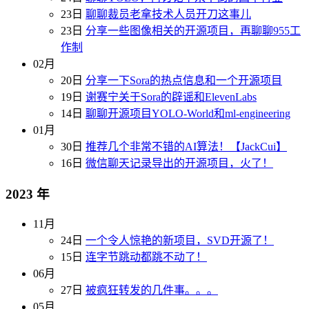
23日
聊聊裁员老拿技术人员开刀这事儿
23日
分享一些图像相关的开源项目，再聊聊955工
作制
02月
20日
分享一下Sora的热点信息和一个开源项目
19日
谢赛宁关于Sora的辟谣和ElevenLabs
14日
聊聊开源项目YOLO-World和ml-engineering
01月
30日
推荐几个非常不错的AI算法！【JackCui】
16日
微信聊天记录导出的开源项目，火了！
2023 年
11月
24日
一个令人惊艳的新项目，SVD开源了！
15日
连字节跳动都跳不动了！
06月
27日
被疯狂转发的几件事。。。
05月