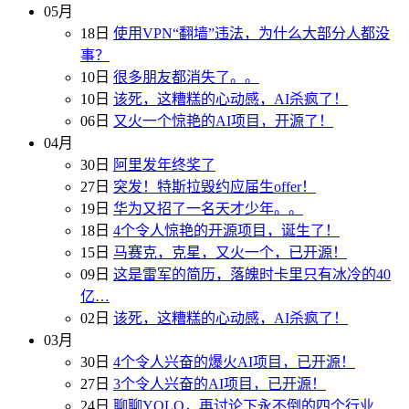
05月
18日
使用VPN“翻墙”违法，为什么大部分人都没
事？
10日
很多朋友都消失了。。
10日
该死，这糟糕的心动感，AI杀疯了！
06日
又火一个惊艳的AI项目，开源了！
04月
30日
阿里发年终奖了
27日
突发！特斯拉毁约应届生offer！
19日
华为又招了一名天才少年。。
18日
4个令人惊艳的开源项目，诞生了！
15日
马赛克，克星，又火一个，已开源！
09日
这是雷军的简历，落魄时卡里只有冰冷的40
亿…
02日
该死，这糟糕的心动感，AI杀疯了！
03月
30日
4个令人兴奋的爆火AI项目，已开源！
27日
3个令人兴奋的AI项目，已开源！
24日
聊聊YOLO，再讨论下永不倒的四个行业