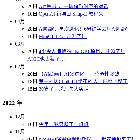
29日
AI“鲁迅”，一场跨越时空的对话
10日
OpenAI 新项目 Shap-E 教程来了
04月
28日
AI唱歌，再次进化！6分钟学会用AI唱歌
19日
MiniGPT-4，开源了！
03月
29日
4个令人惊艳的ChatGPT项目，开源了！
AIGC也太猛了…
02月
20日
【AI绘画】AI又进化了，革命性突破
18日
第一批因ChatGPT坐牢的人，已经上路了
15日
30岁了，说几句大实话！
2022 年
12月
10日
今年，我只赚了一点点
11月
02日
NovelAI保姆级视频教程，一键安装包来了！