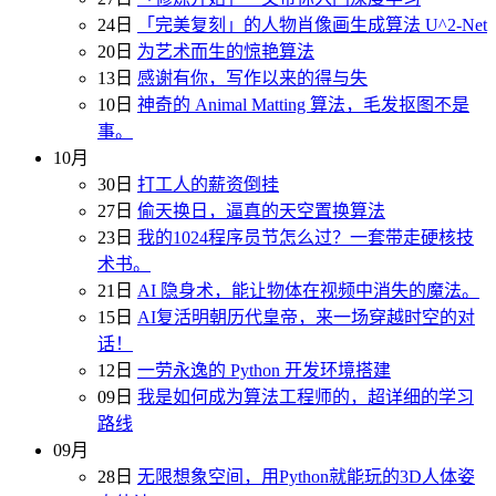
24日
「完美复刻」的人物肖像画生成算法 U^2-Net
20日
为艺术而生的惊艳算法
13日
感谢有你，写作以来的得与失
10日
神奇的 Animal Matting 算法，毛发抠图不是
事。
10月
30日
打工人的薪资倒挂
27日
偷天换日，逼真的天空置换算法
23日
我的1024程序员节怎么过？一套带走硬核技
术书。
21日
AI 隐身术，能让物体在视频中消失的魔法。
15日
AI复活明朝历代皇帝，来一场穿越时空的对
话！
12日
一劳永逸的 Python 开发环境搭建
09日
我是如何成为算法工程师的，超详细的学习
路线
09月
28日
无限想象空间，用Python就能玩的3D人体姿