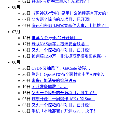
02日
韩国N号房卷土重来？AI造假？！
08月
26日
《黑神话·悟空》是用什么编程语言开发的？
08日
又火两个惊艳的AI项目，已开源！
07日
腾讯和去哪儿网官宣两件大事，上热搜了！
07月
18日
推荐 3 个 yyds 的开源项目！
17日
绿联NAS翻车，被爆安全缺陷…
16日
又火一个惊艳的AI项目，已开源！
15日
被判赔1250万！非法抓取高德地图数据。。
06月
30日
CSDN又抽风了，GitCode 被曝…
30日
警告！OpenAI宣布全面封锁中国API接入
30日
未来可能消失的编程语言
19日
团队准备解散了。。
16日
又火一个惊艳的开源项目，诞生了！
05日
炸裂开源！一周爆涨 18K+ 的 Star！
05日
又火一个惊艳的AI项目，已开源！
05日
手机「本地部署」开源 GPT，火了！