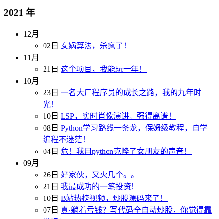
2021 年
12月
02日
女娲算法，杀疯了！
11月
21日
这个项目，我能玩一年！
10月
23日
一名大厂程序员的成长之路，我的九年时
光！
10日
LSP，实时肖像演讲，强得离谱！
08日
Python学习路线一条龙，保姆级教程，自学
编程不迷茫！
04日
危！我用python克隆了女朋友的声音！
09月
26日
好家伙，又火几个。。
21日
我最成功的一笔投资！
10日
B站热榜视频，炒股源码来了！
07日
真·躺着亏钱？写代码全自动炒股，你觉得靠