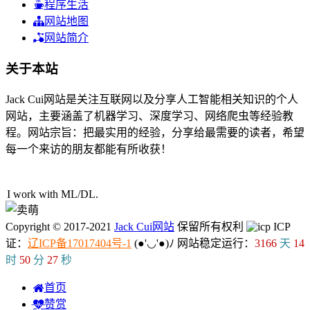
程序生活
网站地图
网站简介
关于本站
Jack Cui网站是关注互联网以及分享人工智能相关知识的个人
网站，主要涵盖了机器学习、深度学习、网络爬虫等经验教
程。网站宗旨：把最实用的经验，分享给最需要的读者，希望
每一个来访的朋友都能有所收获！
44人在线
I work with M
d
!
L
9
N
Copyright © 2017-2021
Jack Cui网站
保留所有权利
ICP
证：
辽ICP备17017404号-1
(●'◡'●)ﾉ
网站稳定运行：
3166
天
14
时
50
分
28
秒
首页
赞赏