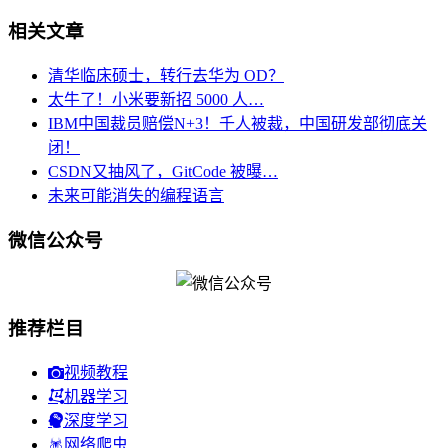
相关文章
清华临床硕士，转行去华为 OD？
太牛了！小米要新招 5000 人…
IBM中国裁员赔偿N+3！千人被裁，中国研发部彻底关
闭！
CSDN又抽风了，GitCode 被曝…
未来可能消失的编程语言
微信公众号
推荐栏目
视频教程
机器学习
深度学习
网络爬虫