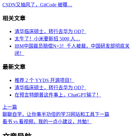
CSDN又抽风了，GitCode 被曝…
相关文章
清华临床硕士，转行去华为 OD？
太牛了！小米要新招 5000 人…
IBM中国裁员赔偿N+3！千人被裁，中国研发部彻底关
闭！
最新文章
推荐 2 个 YYDS 开源项目！
清华临床硕士，转行去华为 OD？
在预言特朗普这件事上，ChatGPT输了！
上一篇
聊聊自学，让你事半功倍的学习网站和工具
下一篇
看书 vs 看视频，我的一点小建议，共勉！