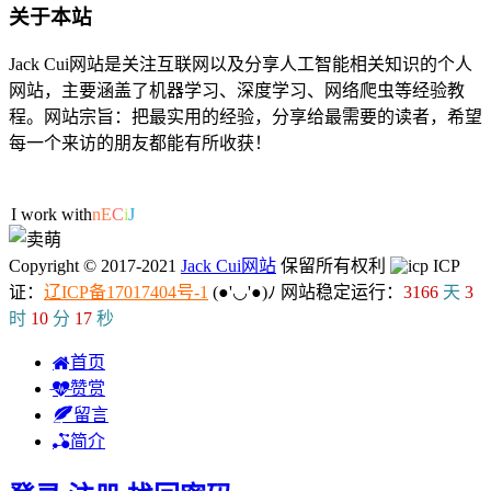
关于本站
Jack Cui网站是关注互联网以及分享人工智能相关知识的个人
网站，主要涵盖了机器学习、深度学习、网络爬虫等经验教
程。网站宗旨：把最实用的经验，分享给最需要的读者，希望
每一个来访的朋友都能有所收获！
30人在线
I work with ML/
6
7
0
Copyright © 2017-2021
Jack Cui网站
保留所有权利
ICP
证：
辽ICP备17017404号-1
(●'◡'●)ﾉ
网站稳定运行：
3166
天
3
时
10
分
17
秒
首页
赞赏
留言
简介