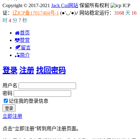
Copyright © 2017-2021
Jack Cui网站
保留所有权利
ICP
证：
辽ICP备17017404号-1
(●'◡'●)ﾉ
网站稳定运行：
3168
天
16
时
4
分
8
秒
首页
赞赏
留言
简介
登录
注册
找回密码
用户名
密码
记住我的登录信息
立即注册
点击“立即注册”转到用户注册页面。