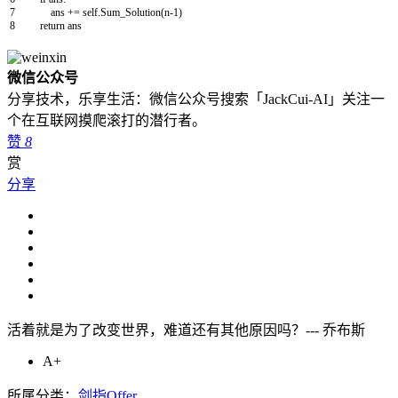
7
ans
+=
self
.
Sum_Solution
(
n
-
1
)
8
return
ans
微信公众号
分享技术，乐享生活：微信公众号搜索「JackCui-AI」关注一
个在互联网摸爬滚打的潜行者。
赞
8
赏
分享
活着就是为了改变世界，难道还有其他原因吗？--- 乔布斯
A+
所属分类：
剑指Offer