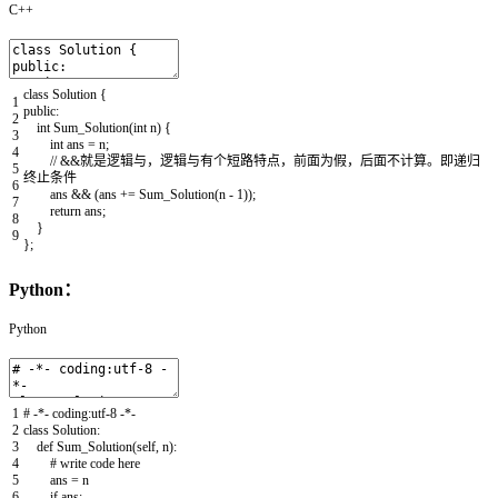
C++
class
Solution
{
1
public
:
2
int
Sum_Solution
(
int
n
)
{
3
int
ans
=
n
;
4
// &&就是逻辑与，逻辑与有个短路特点，前面为假，后面不计算。即递归
5
终止条件
6
ans
&&
(
ans
+=
Sum_Solution
(
n
-
1
)
)
;
7
return
ans
;
8
}
9
}
;
Python：
Python
1
# -*- coding:utf-8 -*-
2
class
Solution
:
3
def
Sum_Solution
(
self
,
n
)
:
4
# write code here
5
ans
=
n
6
if
ans
: