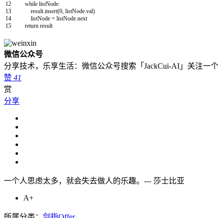
12
while
listNode
:
13
result
.
insert
(
0
,
listNode
.
val
)
14
listNode
=
listNode
.
next
15
return
result
微信公众号
分享技术，乐享生活：微信公众号搜索「JackCui-AI」关注
赞
41
赏
分享
一个人思虑太多，就会失去做人的乐趣。--- 莎士比亚
A+
所属分类：
剑指Offer