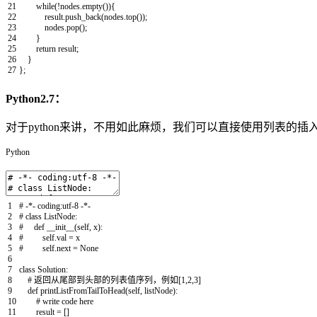
21
while
(
!
nodes
.
empty
(
)
)
{
22
result
.
push_back
(
nodes
.
top
(
)
)
;
23
nodes
.
pop
(
)
;
24
}
25
return
result
;
26
}
27
}
;
Python2.7：
对于python来讲，不用如此麻烦，我们可以直接使用列表的
Python
1
# -*- coding:utf-8 -*-
2
# class ListNode:
3
# def __init__(self, x):
4
# self.val = x
5
# self.next = None
6
7
class
Solution
:
8
# 返回从尾部到头部的列表值序列，例如[1,2,3]
9
def
printListFromTailToHead
(
self
,
listNode
)
:
10
# write code here
11
result
=
[
]