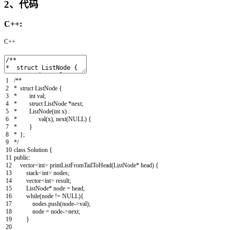
2、代码
C++:
C++
1
/**
2
* struct ListNode {
3
* int val;
4
* struct ListNode *next;
5
* ListNode(int x) :
6
* val(x), next(NULL) {
7
* }
8
* };
9
*/
10
class
Solution
{
11
public
:
12
vector
<
int
>
printListFromTailToHead
(
ListNode
*
head
)
{
13
stack
<
int
>
nodes
;
14
vector
<
int
>
result
;
15
ListNode
*
node
=
head
;
16
while
(
node
!=
NULL
)
{
17
nodes
.
push
(
node
->
val
)
;
18
node
=
node
->
next
;
19
}
20