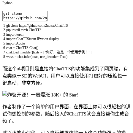
Python
1
git
clone
https
:
/
/
github
.
com
/
2noise
/
ChatTTS
2
pip
install
torch
ChatTTS
3
import
torch
4
import
ChatTTSfrom
IPython
.
display
5
import
Audio
6
chat
=
ChatTTS
.
Chat
(
)
7
chat
.
load_models
(
)
texts
=
[
"你好，这是一个使用示例！"
]
8
wavs
=
chat
.
infer
(
texts
,
use_decoder
=
True
)
而这个ui项目则是直接将ChatTTS的功能集成到了网页端，有
点类似于SD的WebUI，用户可以直接使用打包好的压缩包一
键启动，非常方便。
作者制作了一个简单的用户界面，在界面上你可以很轻松的调
试你想控制的参数，随后接入的ChatTTS就会直接帮你生成音
频了。
感兴趣的小伙伴，可以自行部署体验一下这个功能强大的模