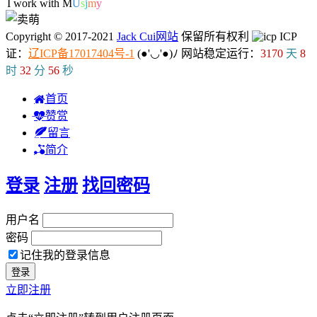
I work with S
f
u
-
#
U
Copyright © 2017-2021
Jack Cui网站
保留所有权利
ICP
证：
辽ICP备17017404号-1
(●'◡'●)ﾉ
网站稳定运行：
3170
天
8
时
32
分
57
秒
首页
赞赏
留言
简介
登录
注册
找回密码
用户名
密码
记住我的登录信息
立即注册