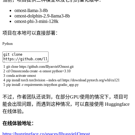
omost-llama-3-8b
omost-dolphin-2.9-llama3-8b
omost-phi-3-mini-128k
项目在本地可以直接部署：
Python
1
git
clone
https
:
/
/
github
.
com
/
lllyasviel
/
Omost
.
git
2
cd
Omostconda
create
-
n
omost
python
=
3.10
3
conda
activate
omost
4
pip
install
torch
torchvision
--
index
-
url
https
:
/
/
download
.
pytorch
.
org
/
whl
/
cu121
5
pip
install
-
r
requirements
.
txtpython
gradio_app
.
py
不过，作者团队还说到，在部分GPU使用的情况下，项目可
能会出现问题，而遇到这种情况，可以直接使用 Huggingface
在线体验。
在线体验地址：
https://huggingface.co/spaces/lllyasviel/Omost