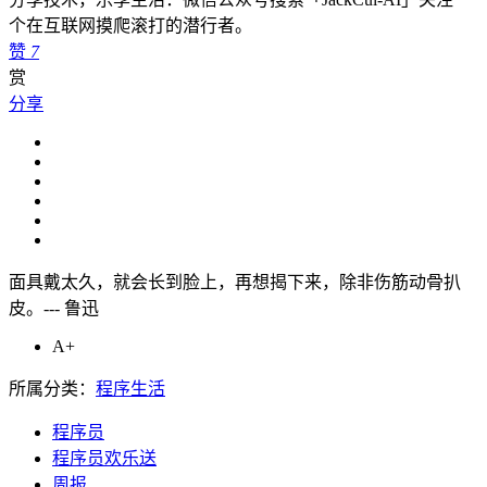
个在互联网摸爬滚打的潜行者。
赞
7
赏
分享
面具戴太久，就会长到脸上，再想揭下来，除非伤筋动骨扒
皮。--- 鲁迅
A+
所属分类：
程序生活
程序员
程序员欢乐送
周报