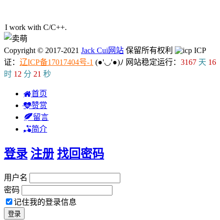
58人在线
I work with C/
\
[
I
w
Copyright © 2017-2021
Jack Cui网站
保留所有权利
ICP
证：
辽ICP备17017404号-1
(●'◡'●)ﾉ
网站稳定运行：
3167
天
16
时
12
分
22
秒
首页
赞赏
留言
简介
登录
注册
找回密码
用户名
密码
记住我的登录信息