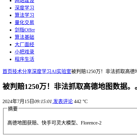
网站建设
深度学习
算法学习
量化交易
剑指Offer
算法基础
大厂面经
小把戏录
程序生活
首页
技术分享
深度学习
AI实验室
被判赔1250万！非法抓取高
被判赔1250万！非法抓取高德地图数据。
2024年7月15日
09:15:01
发表评论
442 °C
摘要
高德地图获赔、快手可灵大模型、Florence-2