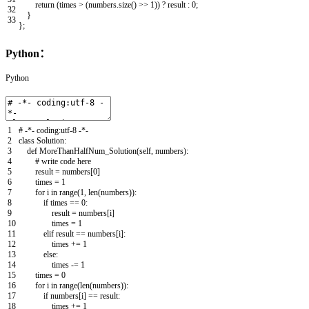
return
(
times
>
(
numbers
.
size
(
)
>>
1
)
)
?
result
:
0
;
32
}
33
}
;
Python：
Python
1
# -*- coding:utf-8 -*-
2
class
Solution
:
3
def
MoreThanHalfNum_Solution
(
self
,
numbers
)
:
4
# write code here
5
result
=
numbers
[
0
]
6
times
=
1
7
for
i
in
range
(
1
,
len
(
numbers
)
)
:
8
if
times
==
0
:
9
result
=
numbers
[
i
]
10
times
=
1
11
elif
result
==
numbers
[
i
]
:
12
times
+=
1
13
else
:
14
times
-=
1
15
times
=
0
16
for
i
in
range
(
len
(
numbers
)
)
:
17
if
numbers
[
i
]
==
result
:
18
times
+=
1