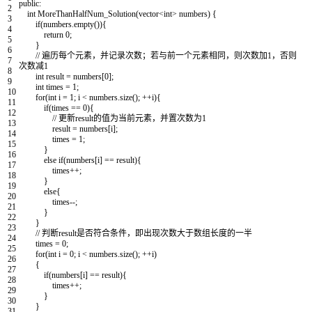
public
:
2
int
MoreThanHalfNum_Solution
(
vector
<
int
>
numbers
)
{
3
if
(
numbers
.
empty
(
)
)
{
4
return
0
;
5
}
6
// 遍历每个元素，并记录次数；若与前一个元素相同，则次数加1，否则
7
次数减1
8
int
result
=
numbers
[
0
]
;
9
int
times
=
1
;
10
for
(
int
i
=
1
;
i
<
numbers
.
size
(
)
;
++
i
)
{
11
if
(
times
==
0
)
{
12
// 更新result的值为当前元素，并置次数为1
13
result
=
numbers
[
i
]
;
14
times
=
1
;
15
}
16
else
if
(
numbers
[
i
]
==
result
)
{
17
times
++
;
18
}
19
else
{
20
times
--
;
21
}
22
}
23
// 判断result是否符合条件，即出现次数大于数组长度的一半
24
times
=
0
;
25
for
(
int
i
=
0
;
i
<
numbers
.
size
(
)
;
++
i
)
26
{
27
if
(
numbers
[
i
]
==
result
)
{
28
times
++
;
29
}
30
}
31