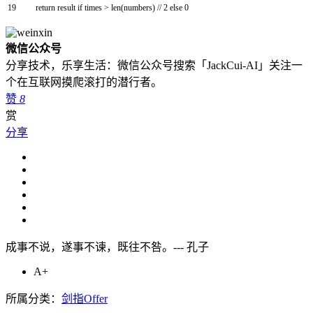
19
return
result
if
times
>
len
(
numbers
)
/
/
2
else
0
微信公众号
分享技术，乐享生活：微信公众号搜索「JackCui-AI」关注一
个在互联网摸爬滚打的潜行者。
赞
8
赏
分享
成事不说，遂事不谏，既往不咎。--- 孔子
A+
所属分类：
剑指Offer