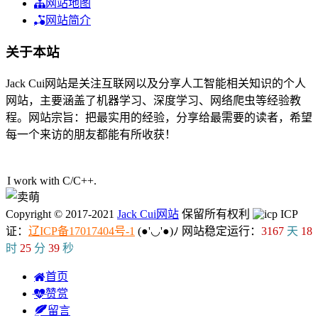
网站地图
网站简介
关于本站
Jack Cui网站是关注互联网以及分享人工智能相关知识的个人
网站，主要涵盖了机器学习、深度学习、网络爬虫等经验教
程。网站宗旨：把最实用的经验，分享给最需要的读者，希望
每一个来访的朋友都能有所收获！
61人在线
I work with C/C
:
?
q
Copyright © 2017-2021
Jack Cui网站
保留所有权利
ICP
证：
辽ICP备17017404号-1
(●'◡'●)ﾉ
网站稳定运行：
3167
天
18
时
25
分
40
秒
首页
赞赏
留言