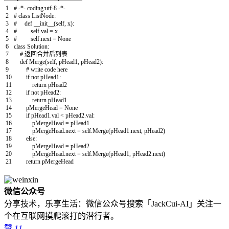
1
# -*- coding:utf-8 -*-
2
# class ListNode:
3
# def __init__(self, x):
4
# self.val = x
5
# self.next = None
6
class
Solution
:
7
# 返回合并后列表
8
def
Merge
(
self
,
pHead1
,
pHead2
)
:
9
# write code here
10
if
not
pHead1
:
11
return
pHead2
12
if
not
pHead2
:
13
return
pHead1
14
pMergeHead
=
None
15
if
pHead1
.
val
<
pHead2
.
val
:
16
pMergeHead
=
pHead1
17
pMergeHead
.
next
=
self
.
Merge
(
pHead1
.
next
,
pHead2
)
18
else
:
19
pMergeHead
=
pHead2
20
pMergeHead
.
next
=
self
.
Merge
(
pHead1
,
pHead2
.
next
)
21
return
pMergeHead
微信公众号
分享技术，乐享生活：微信公众号搜索「JackCui-AI」关注一
个在互联网摸爬滚打的潜行者。
赞
11