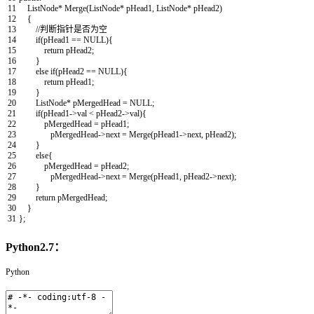
11
ListNode
*
Merge
(
ListNode
*
pHead1
,
ListNode
*
pHead2
)
12
{
13
//判断指针是否为空
14
if
(
pHead1
==
NULL
)
{
15
return
pHead2
;
16
}
17
else
if
(
pHead2
==
NULL
)
{
18
return
pHead1
;
19
}
20
ListNode
*
pMergedHead
=
NULL
;
21
if
(
pHead1
->
val
<
pHead2
->
val
)
{
22
pMergedHead
=
pHead1
;
23
pMergedHead
->
next
=
Merge
(
pHead1
->
next
,
pHead2
)
;
24
}
25
else
{
26
pMergedHead
=
pHead2
;
27
pMergedHead
->
next
=
Merge
(
pHead1
,
pHead2
->
next
)
;
28
}
29
return
pMergedHead
;
30
}
31
}
;
Python2.7：
Python