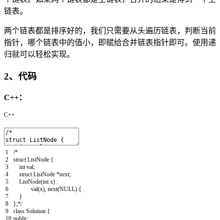
链表。
两个链表都是排序好的，我们只需要从头遍历链表，判断当前
指针，哪个链表中的值小，即赋给合并链表指针即可。使用递
归就可以轻松实现。
2、代码
C++：
C++
1
/*
2
struct ListNode {
3
int val;
4
struct ListNode *next;
5
ListNode(int x) :
6
val(x), next(NULL) {
7
}
8
};*/
9
class
Solution
{
10
public
: