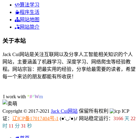
算法学习
程序生活
网站地图
网站简介
关于本站
Jack Cui网站是关注互联网以及分享人工智能相关知识的个人
网站，主要涵盖了机器学习、深度学习、网络爬虫等经验教
程。网站宗旨：把最实用的经验，分享给最需要的读者，希望
每一个来访的朋友都能有所收获！
41人在线
I work with Spi
Y
b
l
b
Copyright © 2017-2021
Jack Cui网站
保留所有权利
ICP
证：
辽ICP备17017404号-1
(●'◡'●)ﾉ
网站稳定运行：
3166
天
22
时
11
分
32
秒