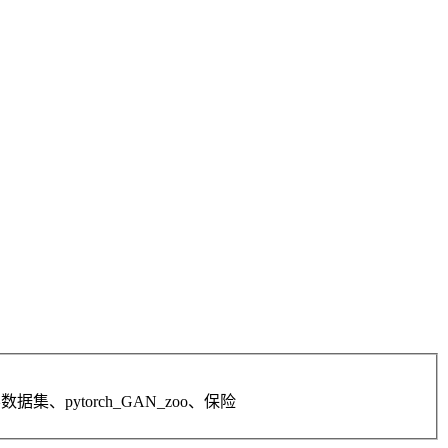
集、pytorch_GAN_zoo、保险