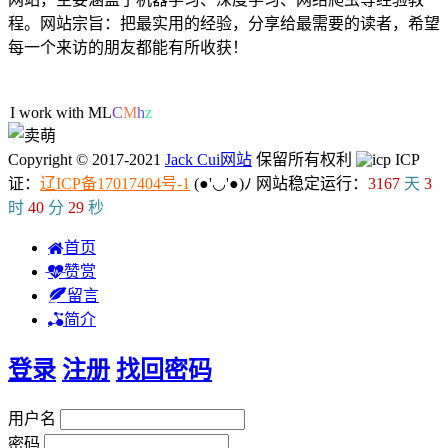
程。网站宗旨：把最实用的经验，分享给最需要的读者，希望
每一个来访的朋友都能有所收获！
37人在线
I work with ML/DL.
Copyright © 2017-2021
Jack Cui网站
保留所有权利
ICP
证：
辽ICP备17017404号-1
(●'◡'●)ﾉ
网站稳定运行：
3167
天
3
时
40
分
30
秒
首页
赞赏
留言
简介
登录
注册
找回密码
用户名
密码