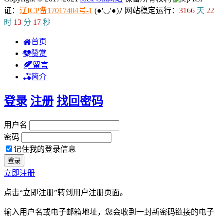
证：
辽ICP备17017404号-1
(●'◡'●)ﾉ
网站稳定运行：
3166
天
22
时
13
分
18
秒
首页
赞赏
留言
简介
登录
注册
找回密码
用户名
密码
记住我的登录信息
立即注册
点击“立即注册”转到用户注册页面。
输入用户名或电子邮箱地址，您会收到一封新密码链接的电子