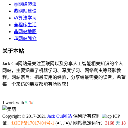
网络爬虫
网站建设
算法学习
程序生活
网站地图
网站简介
关于本站
Jack Cui网站是关注互联网以及分享人工智能相关知识的个人
网站，主要涵盖了机器学习、深度学习、网络爬虫等经验教
程。网站宗旨：把最实用的经验，分享给最需要的读者，希望
每一个来访的朋友都能有所收获！
51人在线
I work with ML/DL
!
Copyright © 2017-2021
Jack Cui网站
保留所有权利
ICP
证：
辽ICP备17017404号-1
(●'◡'●)ﾉ
网站稳定运行：
3168
天
18