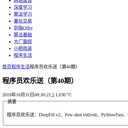
网站建设
深度学习
算法学习
量化交易
剑指Offer
算法基础
大厂面经
小把戏录
程序生活
首页
程序生活
程序员欢乐送（第40期）
程序员欢乐送（第40期）
2019年10月31日
08:30:21
5
1,030 °C
摘要
程序员欢乐送：DeepFill v2、Few-shot vid2vid、PySlowFast、S