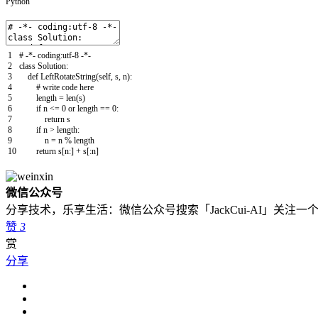
Python
1
# -*- coding:utf-8 -*-
2
class
Solution
:
3
def
LeftRotateString
(
self
,
s
,
n
)
:
4
# write code here
5
length
=
len
(
s
)
6
if
n
<=
0
or
length
==
0
:
7
return
s
8
if
n
>
length
:
9
n
=
n
%
length
10
return
s
[
n
:
]
+
s
[
:
n
]
微信公众号
分享技术，乐享生活：微信公众号搜索「JackCui-AI」关注
赞
3
赏
分享