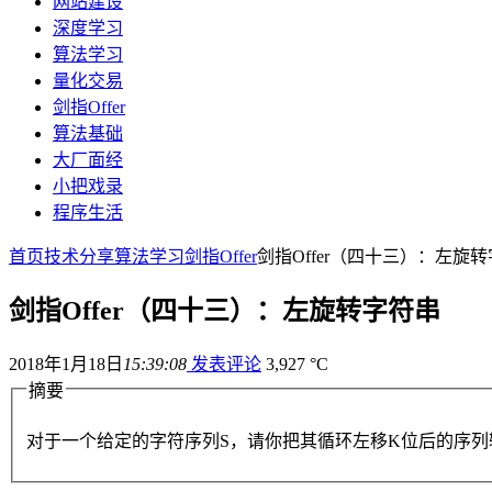
网站建设
深度学习
算法学习
量化交易
剑指Offer
算法基础
大厂面经
小把戏录
程序生活
首页
技术分享
算法学习
剑指Offer
剑指Offer（四十三）：左旋
剑指Offer（四十三）：左旋转字符串
2018年1月18日
15:39:08
发表评论
3,927 °C
摘要
对于一个给定的字符序列S，请你把其循环左移K位后的序列输出。例