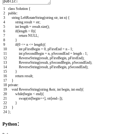
1
class
Solution
{
2
public
:
3
string
LeftRotateString
(
string
str
,
int
n
)
{
4
string
result
=
str
;
5
int
length
=
result
.
size
(
)
;
6
if
(
length
<
0
)
{
7
return
NULL
;
8
}
9
if
(
0
<=
n
<=
length
)
{
10
int
pFirstBegin
=
0
,
pFirstEnd
=
n
-
1
;
11
int
pSecondBegin
=
n
,
pSecondEnd
=
length
-
1
;
12
ReverseString
(
result
,
pFirstBegin
,
pFirstEnd
)
;
13
ReverseString
(
result
,
pSecondBegin
,
pSecondEnd
)
;
14
ReverseString
(
result
,
pFirstBegin
,
pSecondEnd
)
;
15
}
16
return
result
;
17
}
18
private
:
19
void
ReverseString
(
string
&str
,
int
begin
,
int
end
)
{
20
while
(
begin
<
end
)
{
21
swap
(
str
[
begin
++
]
,
str
[
end
--
]
)
;
22
}
23
}
24
}
;
Python：