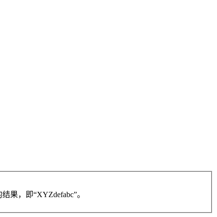
，即“XYZdefabc”。