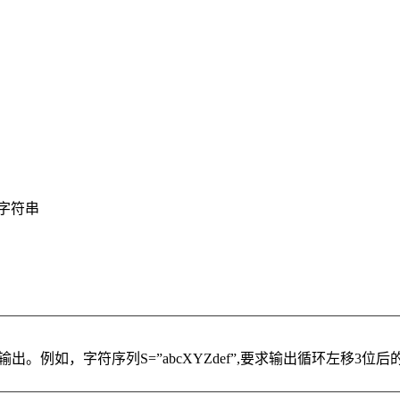
转字符串
如，字符序列S=”abcXYZdef”,要求输出循环左移3位后的结果