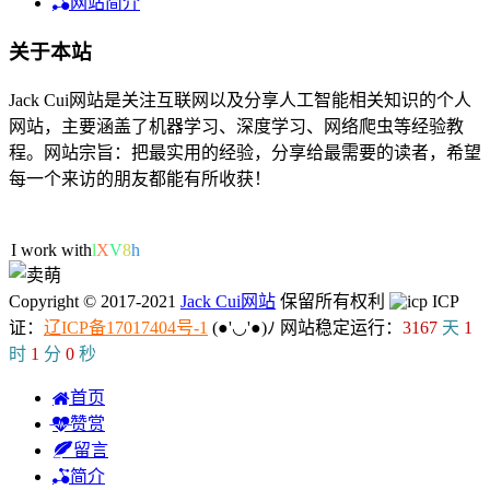
网站简介
关于本站
Jack Cui网站是关注互联网以及分享人工智能相关知识的个人
网站，主要涵盖了机器学习、深度学习、网络爬虫等经验教
程。网站宗旨：把最实用的经验，分享给最需要的读者，希望
每一个来访的朋友都能有所收获！
34人在线
I work with ML
6
@
N
E
Copyright © 2017-2021
Jack Cui网站
保留所有权利
ICP
证：
辽ICP备17017404号-1
(●'◡'●)ﾉ
网站稳定运行：
3167
天
1
时
1
分
1
秒
首页
赞赏
留言
简介