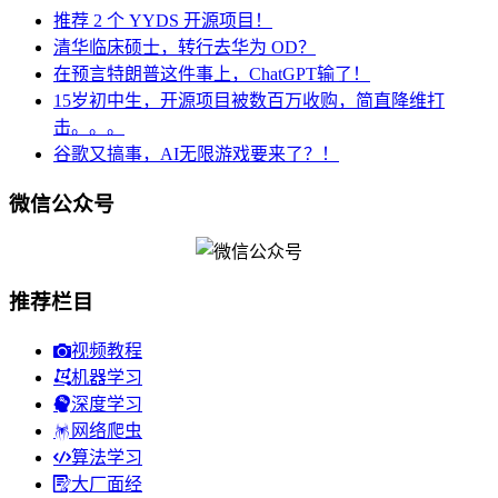
推荐 2 个 YYDS 开源项目！
清华临床硕士，转行去华为 OD？
在预言特朗普这件事上，ChatGPT输了！
15岁初中生，开源项目被数百万收购，简直降维打
击。。。
谷歌又搞事，AI无限游戏要来了？！
微信公众号
推荐栏目
视频教程
机器学习
深度学习
网络爬虫
算法学习
大厂面经