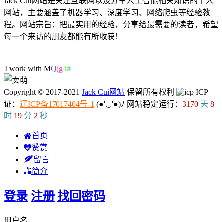
Jack Cui网站是关注互联网以及分享人工智能相关知识的个人
网站，主要涵盖了机器学习、深度学习、网络爬虫等经验教
程。网站宗旨：把最实用的经验，分享给最需要的读者，希望
每一个来访的朋友都能有所收获！
43人在线
I work with ML/D
z
,
Copyright © 2017-2021
Jack Cui网站
保留所有权利
ICP
证：
辽ICP备17017404号-1
(●'◡'●)ﾉ
网站稳定运行：
3170
天
8
时
19
分
2
秒
首页
赞赏
留言
简介
登录
注册
找回密码
用户名