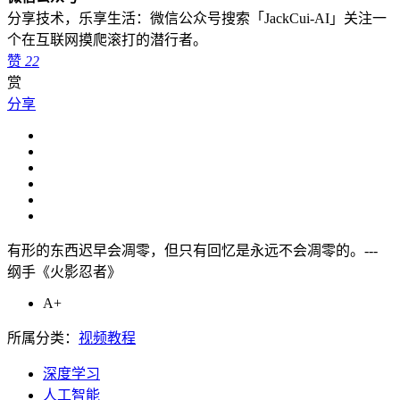
分享技术，乐享生活：微信公众号搜索「JackCui-AI」关注一
个在互联网摸爬滚打的潜行者。
赞
22
赏
分享
有形的东西迟早会凋零，但只有回忆是永远不会凋零的。---
纲手《火影忍者》
A+
所属分类：
视频教程
深度学习
人工智能