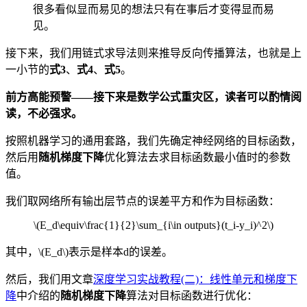
很多看似显而易见的想法只有在事后才变得显而易
见。
接下来，我们用链式求导法则来推导反向传播算法，也就是上
一小节的
式3
、
式4
、
式5
。
前方高能预警——接下来是数学公式重灾区，读者可以酌情阅
读，不必强求。
按照机器学习的通用套路，我们先确定神经网络的目标函数，
然后用
随机梯度下降
优化算法去求目标函数最小值时的参数
值。
我们取网络所有输出层节点的误差平方和作为目标函数：
\(E_d\equiv\frac{1}{2}\sum_{i\in outputs}(t_i-y_i)^2\)
其中，\(E_d\)表示是样本d的误差。
然后，我们用文章
深度学习实战教程(二)：线性单元和梯度下
降
中介绍的
随机梯度下降
算法对目标函数进行优化：