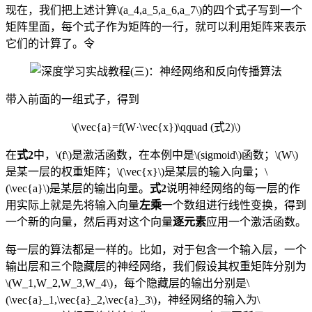
现在，我们把上述计算\(a_4,a_5,a_6,a_7\)的四个式子写到一个
矩阵里面，每个式子作为矩阵的一行，就可以利用矩阵来表示
它们的计算了。令
带入前面的一组式子，得到
\(\vec{a}=f(W·\vec{x})\qquad (式2)\)
在
式2
中，\(f\)是激活函数，在本例中是\(sigmoid\)函数；\(W\)
是某一层的权重矩阵；\(\vec{x}\)是某层的输入向量；\
(\vec{a}\)是某层的输出向量。
式2
说明神经网络的每一层的作
用实际上就是先将输入向量
左乘
一个数组进行线性变换，得到
一个新的向量，然后再对这个向量
逐元素
应用一个激活函数。
每一层的算法都是一样的。比如，对于包含一个输入层，一个
输出层和三个隐藏层的神经网络，我们假设其权重矩阵分别为
\(W_1,W_2,W_3,W_4\)，每个隐藏层的输出分别是\
(\vec{a}_1,\vec{a}_2,\vec{a}_3\)，神经网络的输入为\