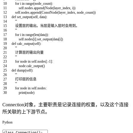
10
for
i
in
range
(
node_count
)
:
11
self
.
nodes
.
append
(
Node
(
layer_index
,
i
)
)
12
self
.
nodes
.
append
(
ConstNode
(
layer_index
,
node_count
)
)
13
def
set_output
(
self
,
data
)
:
14
'''
15
设置层的输出。当层是输入层时会用到。
16
'''
17
for
i
in
range
(
len
(
data
)
)
:
18
self
.
nodes
[
i
]
.
set_output
(
data
[
i
]
)
19
def
calc_output
(
self
)
:
20
'''
21
计算层的输出向量
22
'''
23
for
node
in
self
.
nodes
[
:
-
1
]
:
24
node
.
calc_output
(
)
25
def
dump
(
self
)
:
26
'''
27
打印层的信息
28
'''
29
for
node
in
self
.
nodes
:
30
print
(
node
)
Connection对象，主要职责是记录连接的权重，以及这个连接
所关联的上下游节点。
Python