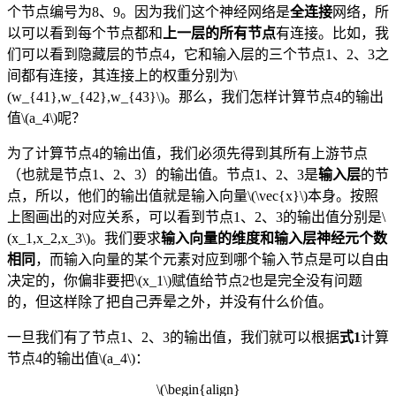
个节点编号为8、9。因为我们这个神经网络是
全连接
网络，所
以可以看到每个节点都和
上一层的所有节点
有连接。比如，我
们可以看到隐藏层的节点4，它和输入层的三个节点1、2、3之
间都有连接，其连接上的权重分别为\
(w_{41},w_{42},w_{43}\)。那么，我们怎样计算节点4的输出
值\(a_4\)
呢？
为了计算节点4的输出值，我们必须先得到其所有上游节点
（也就是节点1、2、3）的输出值。节点1、2、3是
输入层
的节
点，所以，他们的输出值就是输入向量\(\vec{x}\)本身。按照
上图画出的对应关系，可以看到节点1、2、3的输出值分别是\
(x_1,x_2,x_3\)。我们要求
输入向量的维度和输入层神经元个数
相同
，而输入向量的某个元素对应到哪个输入节点是可以自由
决定的，你偏非要把\(x_1\)赋值给节点2也是完全没有问题
的，但这样除了把自己弄晕之外，并没有什么价值。
一旦我们有了节点1、2、3的输出值，我们就可以根据
式1
计算
节点4的输出值\(a_4\)：
\(\begin{align}