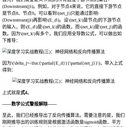
(Downstream(j)\)。例如，对于节点4来说，它的直接下游节点
是节点8、节点9。可以看到\(net_j\)只能通过影响\
(Downstream(j)\)再影响\(E_d\)。设\(net_k\)是节点j的下游节点
的输入，则\(E_d\)是\(net_k\)的函数，而\(net_k\)是\(net_j\)的函
数。因为\(net_k\)有多个，我们应用全导数公式，可以做出如
下推导：
因为\(\delta_j=-\frac{\partial{E_d}}{\partial{net_j}}\)，带入上式
得到：
上式就是
式4
。
——数学公式警报解除——
至此，我们已经推导出了反向传播算法。需要注意的是，我们
刚刚推导出的训练规则是根据激活函数是sigmoid函数、平方