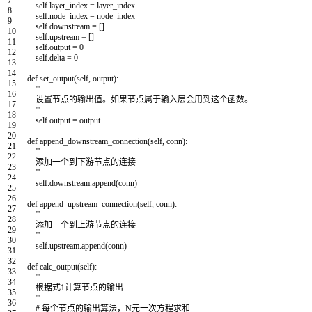
self
.
layer_index
=
layer_index
8
self
.
node_index
=
node_index
9
self
.
downstream
=
[
]
10
self
.
upstream
=
[
]
11
self
.
output
=
0
12
self
.
delta
=
0
13
14
def
set_output
(
self
,
output
)
:
15
'''
16
设置节点的输出值。如果节点属于输入层会用到这个函数。
17
'''
18
self
.
output
=
output
19
20
def
append_downstream_connection
(
self
,
conn
)
:
21
'''
22
添加一个到下游节点的连接
23
'''
24
self
.
downstream
.
append
(
conn
)
25
26
def
append_upstream_connection
(
self
,
conn
)
:
27
'''
28
添加一个到上游节点的连接
29
'''
30
self
.
upstream
.
append
(
conn
)
31
32
def
calc_output
(
self
)
:
33
'''
34
根据式1计算节点的输出
35
'''
36
# 每个节点的输出算法，N元一次方程求和