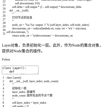
22
self
.
downstream
,
0.0
)
23
self
.
delta
=
self
.
output
*
(
1
-
self
.
output
)
*
downstream_delta
24
def
__str__
(
self
)
:
25
'''
26
打印节点的信息
27
'''
28
node_str
=
'%u-%u: output: 1'
%
(
self
.
layer_index
,
self
.
node_index
)
29
downstream_str
=
reduce
(
lambda
ret
,
conn
:
ret
+
'\n\t'
+
str
(
conn
)
,
30
self
.
downstream
,
''
)
31
return
node_str
+
'\n\tdownstream:'
+
downstream_str
Layer对象，负责初始化一层。此外，作为Node的集合对象，
提供对Node集合的操作。
Python
1
class
Layer
(
)
:
2
def
__init__
(
self
,
layer_index
,
node_count
)
:
3
'''
4
初始化一层
5
layer_index: 层编号
6
node_count: 层所包含的节点个数
7
'''
8
self
.
layer_index
=
layer_index
9
self
.
nodes
=
[
]