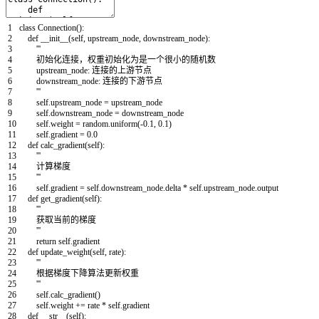
1
class
Connection
(
)
:
2
def
__init__
(
self
,
upstream_node
,
downstream_node
)
:
3
'''
4
初始化连接，权重初始化为是一个很小的随机数
5
upstream_node: 连接的上游节点
6
downstream_node: 连接的下游节点
7
'''
8
self
.
upstream_node
=
upstream_node
9
self
.
downstream_node
=
downstream_node
10
self
.
weight
=
random
.
uniform
(
-
0.1
,
0.1
)
11
self
.
gradient
=
0.0
12
def
calc_gradient
(
self
)
:
13
'''
14
计算梯度
15
'''
16
self
.
gradient
=
self
.
downstream_node
.
delta
*
self
.
upstream_node
.
output
17
def
get_gradient
(
self
)
:
18
'''
19
获取当前的梯度
20
'''
21
return
self
.
gradient
22
def
update_weight
(
self
,
rate
)
:
23
'''
24
根据梯度下降算法更新权重
25
'''
26
self
.
calc_gradient
(
)
27
self
.
weight
+=
rate
*
self
.
gradient
28
def
__str__
(
self
)
: