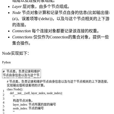
组成以及连接对象组成。
Layer
层对象，由多个节点组成。
Node
节点对象计算和记录节点自身的信息(比如输出值\
(a\)
、误差项
等\(\delta\))，以及与这个节点相关的上下游
的连接。
Connection
每个连接对象都要记录该连接的权重。
Connections
仅仅作为Connection的集合对象，提供一些
集合操作。
Node实现如下：
Python
# 节点类，负责记录和维护节点自身信息以及与这个节点相关的上下游连接，
实现输出值和误差项的计算。
class
Node
(
)
:
1
def
__init__
(
self
,
layer_index
,
node_index
)
:
2
'''
3
构造节点对象。
4
layer_index: 节点所属的层的编号
5
node_index: 节点的编号
6
'''
7