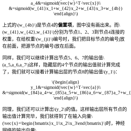
a_4&=sigmoid(\vec{w}^T·\vec{x})\\
&=sigmoid(w_{41}x_1+w_{42}x_2+w_{43}x_3+w_{4b})
\end{align}\)
上式的\(w_{4b}\)是节点4的
偏置项
，图中没有画出来。而\
(w_{41},w_{42},w_{43}\)分别为节点1、2、3到节点4连接的
权重，在给权重\(w_{ji}\)编号时，我们把目标节点的编号j放
在前面，把源节点的编号i放在后面。
同样，我们可以继续计算出节点5、6、7的输出值\
(a_5,a_6,a_7\)这样，隐藏层的4个节点的输出值就计算完成
了，我们就可以接着计算输出层的节点8的输出值\(y_1\)：
\(\begin{align}
y_1&=sigmoid(\vec{w}^T·\vec{a})\\
&=sigmoid(w_{84}a_4+w_{85}a_5+w_{86}a_6+w_{87}a_7+w_{
\end{align}\)
同理，我们还可以计算出\(y_2\)的值。这样输出层所有节点的
输出值计算完毕，我们就得到了在输入向量\
(\vec{x}=\begin{bmatrix}x_1\\x_2\\x_3\end{bmatrix}\)时，神经
网络的输出向量\