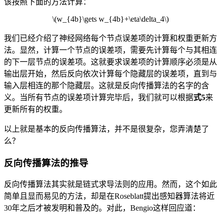
该按照下面的方法计算：
\(w_{4b}\gets w_{4b}+\eta\delta_4\)
我们已经介绍了神经网络每个节点误差项的计算和权重更新方
法。显然，计算一个节点的误差项，需要先计算每个与其相连
的下一层节点的误差项。这就要求误差项的计算顺序必须是从
输出层开始，然后反向依次计算每个隐藏层的误差项，直到与
输入层相连的那个隐藏层。这就是反向传播算法的名字的含
义。当所有节点的误差项计算完毕后，我们就可以根据
式5
来
更新所有的权重。
以上就是基本的反向传播算法，并不是很复杂，您弄清楚了
么？
反向传播算法的推导
反向传播算法其实就是链式求导法则的应用。然而，这个如此
简单且显而易见的方法，却是在Roseblatt提出感知器算法将近
30年之后才被发明和普及的。对此，Bengio这样回应道：