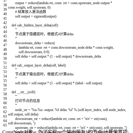
37
output
=
reduce
(
lambda
ret
,
conn
:
ret
+
conn
.
upstream_node
.
output
*
38
conn
.
weight
,
self
.
upstream
,
0
)
39
# 结果放入激活函数
40
self
.
output
=
sigmoid
(
output
)
41
42
def
calc_hidden_layer_delta
(
self
)
:
43
'''
44
节点属于隐藏层时，根据式4计算delta
45
'''
46
downstream_delta
=
reduce
(
47
lambda
ret
,
conn
:
ret
+
conn
.
downstream_node
.
delta
*
conn
.
weight
,
48
self
.
downstream
,
0.0
)
49
self
.
delta
=
self
.
output
*
(
1
-
self
.
output
)
*
downstream_delta
50
51
def
calc_output_layer_delta
(
self
,
label
)
:
52
'''
53
节点属于输出层时，根据式3计算delta
54
'''
55
self
.
delta
=
self
.
output
*
(
1
-
self
.
output
)
*
(
label
-
self
.
output
)
56
57
def
__str__
(
self
)
:
58
'''
59
打印节点的信息
60
'''
61
node_str
=
'%u-%u: output: %f delta: %f'
%
(
self
.
layer_index
,
self
.
node_index
,
62
self
.
output
,
self
.
delta
)
63
downstream_str
=
reduce
(
lambda
ret
,
conn
:
ret
+
'\n\t'
+
str
(
conn
)
,
64
self
.
downstream
,
''
)
65
upstream_str
=
reduce
(
lambda
ret
,
conn
:
ret
+
'\n\t'
+
str
(
conn
)
,
self
.
upstream
,
''
)
ConstNode对象，为了实现一个输出恒为1的节点(计算偏置项\
return
node_str
+
'\n\tdownstream:'
+
downstream_str
+
'\n\tupstream:'
+