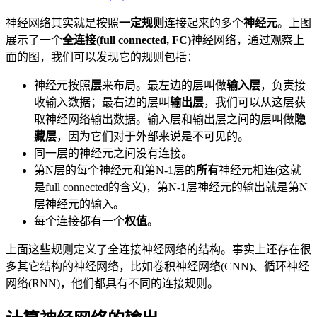
神经网络其实就是按照
一定规则
连接起来的多个
神经元
。上图
展示了一个
全连接(full connected, FC)
神经网络，通过观察上
面的图，我们可以发现它的规则包括：
神经元按照
层
来布局。最左边的层叫做
输入层
，负责接
收输入数据；最右边的层叫
输出层
，我们可以从这层获
取神经网络输出数据。输入层和输出层之间的层叫做
隐
藏层
，因为它们对于外部来说是不可见的。
同一层的神经元之间没有连接。
第N层的每个神经元和第N-1层的
所有
神经元相连(这就
是full connected的含义)，第N-1层神经元的输出就是第N
层神经元的输入。
每个连接都有一个
权值
。
上面这些规则定义了全连接神经网络的结构。事实上还存在很
多其它结构的神经网络，比如卷积神经网络(CNN)、循环神经
网络(RNN)，他们都具有不同的连接规则。