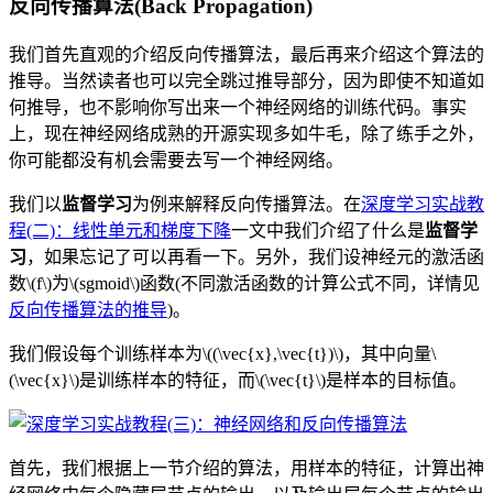
反向传播算法(Back Propagation)
我们首先直观的介绍反向传播算法，最后再来介绍这个算法的
推导。当然读者也可以完全跳过推导部分，因为即使不知道如
何推导，也不影响你写出来一个神经网络的训练代码。事实
上，现在神经网络成熟的开源实现多如牛毛，除了练手之外，
你可能都没有机会需要去写一个神经网络。
我们以
监督学习
为例来解释反向传播算法。在
深度学习实战教
程(二)：线性单元和梯度下降
一文中我们介绍了什么是
监督学
习
，如果忘记了可以再看一下。另外，我们设神经元的激活函
数\(f\)为\(sgmoid\)函数(不同激活函数的计算公式不同，详情见
反向传播算法的推导
)。
我们假设每个训练样本为\((\vec{x},\vec{t})\)，其中向量\
(\vec{x}\)是训练样本的特征，而\(\vec{t}\)是样本的目标值。
首先，我们根据上一节介绍的算法，用样本的特征
，计算出神