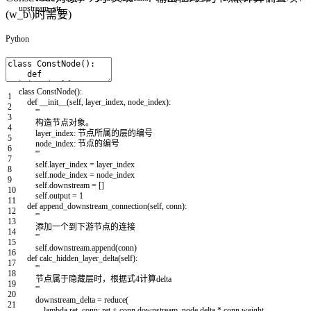
upstream_str
(w_b\)
时需要)
Python
class
ConstNode
(
)
:
1
def
__init__
(
self
,
layer_index
,
node_index
)
:
2
'''
3
构造节点对象。
4
layer_index: 节点所属的层的编号
5
node_index: 节点的编号
6
'''
7
self
.
layer_index
=
layer_index
8
self
.
node_index
=
node_index
9
self
.
downstream
=
[
]
10
self
.
output
=
1
11
def
append_downstream_connection
(
self
,
conn
)
:
12
'''
13
添加一个到下游节点的连接
14
'''
15
self
.
downstream
.
append
(
conn
)
16
def
calc_hidden_layer_delta
(
self
)
:
17
'''
18
节点属于隐藏层时，根据式4计算delta
19
'''
20
downstream_delta
=
reduce
(
21
lambda
ret
,
conn
:
ret
+
conn
.
downstream_node
.
delta
*
conn
.
weight
,