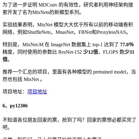
为了进一步证明 MDConv 的有效性，研究者利用神经架构搜
索开发了名为MixNets的新模型系列。
实验结果表明，MixNet 模型大大优于所有以前的移动端卷积
网络，例如ShuffleNets，MnasNet，FBNet和ProxylessNAS。
特别是，MixNet-M 在 ImageNet 数据集上 top-1 达到了
77.0％
精度，同时使用的参数比 ResNet-152
少12倍
，FLOPS 数
少31
倍
。
推荐一个汇总的项目，里面有各种模型的 pretrained model，当
然也包括 MixNet 。
项目地址：
项目地址
6、py12306
不知道各位朋友回家的票，抢到了吗？回家的票想必都买完了
吧。