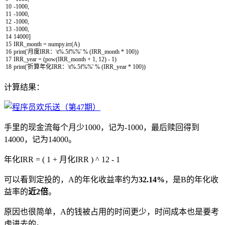
10
-
1000
,
11
-
1000
,
12
-
1000
,
13
-
1000
,
14
14000
]
15
IRR_month
=
numpy
.
irr
(
A
)
16
print
(
'月度IRR：\t%.5f%%'
%
(
IRR_month
*
100
)
)
17
IRR_year
=
(
pow
(
IRR_month
+
1
,
12
)
-
1
)
18
print
(
'折算年化IRR：\t%.5f%%'
%
(
IRR_year
*
100
)
)
计算结果：
手里的现金流每个月少1000，记为-1000，最后赎回得到
14000，记为14000。
年化IRR = ( 1 + 月化IRR ) ^ 12 - 1
可以看到定投的，A的年化收益率约为
32.14%
，是B的年化收
益率的
近2倍
。
原因也很简单，A的钱被占用的时间更少，时间成本也是要考
虑进去的。​