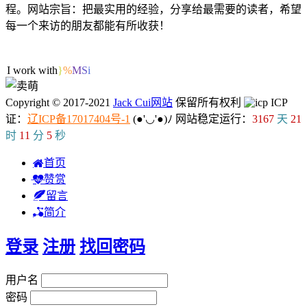
程。网站宗旨：把最实用的经验，分享给最需要的读者，希望
每一个来访的朋友都能有所收获！
41人在线
I work with ML/D
q
.
Copyright © 2017-2021
Jack Cui网站
保留所有权利
ICP
证：
辽ICP备17017404号-1
(●'◡'●)ﾉ
网站稳定运行：
3167
天
21
时
11
分
5
秒
首页
赞赏
留言
简介
登录
注册
找回密码
用户名
密码