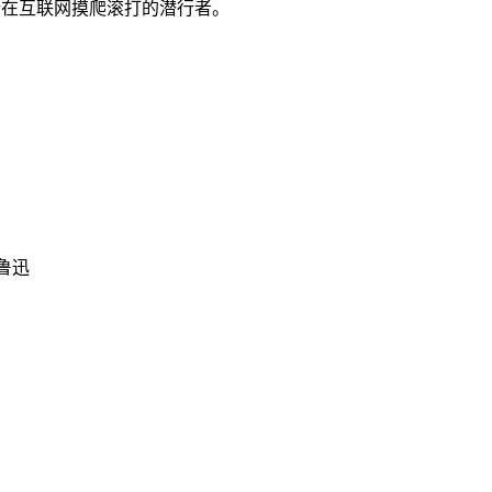
一个在互联网摸爬滚打的潜行者。
鲁迅