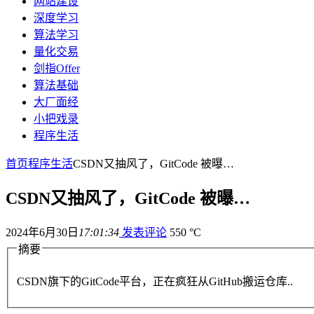
网站建设
深度学习
算法学习
量化交易
剑指Offer
算法基础
大厂面经
小把戏录
程序生活
首页
程序生活
CSDN又抽风了，GitCode 被曝…
CSDN又抽风了，GitCode 被曝…
2024年6月30日
17:01:34
发表评论
550 °C
摘要
CSDN旗下的GitCode平台，正在疯狂从GitHub搬运仓库..