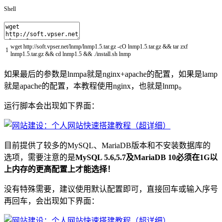
Shell
wget
http
:
/
/
soft
.vpser
.net
/
lnmp
/
lnmp1
.
5.tar.gz
-
cO
lnmp1
.
5.tar.gz
&&
tar
zxf
1
lnmp1
.
5.tar.gz
&&
cd
lnmp1
.
5
&&
.
/
install
.sh
lnmp
如果最后的参数是lnmpa就是nginx+apache的配置，如果是lamp
就是apache的配置，本教程使用nginx，也就是lnmp。
运行脚本会出现如下界面：
目前提供了较多的MySQL、MariaDB版本和不安装数据库的
选项，需要注意的是
MySQL 5.6,5.7及MariaDB 10必须在1G以
上内存的更高配置上才能选择！
没有特殊需要，建议使用默认配置即可，直接回车或输入序号
再回车，会出现如下界面：