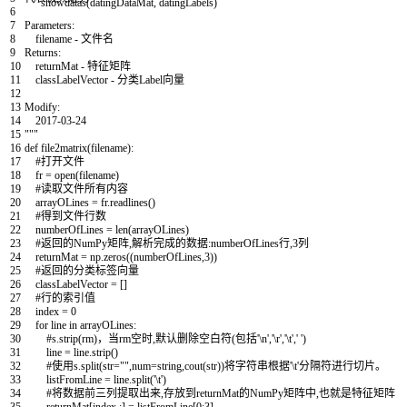
showdatas
(
datingDataMat
,
datingLabels
)
6
7
Parameters:
8
filename - 文件名
9
Returns:
10
returnMat - 特征矩阵
11
classLabelVector - 分类Label向量
12
13
Modify:
14
2017-03-24
15
"""
16
def
file2matrix
(
filename
)
:
17
#打开文件
18
fr
=
open
(
filename
)
19
#读取文件所有内容
20
arrayOLines
=
fr
.
readlines
(
)
21
#得到文件行数
22
numberOfLines
=
len
(
arrayOLines
)
23
#返回的NumPy矩阵,解析完成的数据:numberOfLines行,3列
24
returnMat
=
np
.
zeros
(
(
numberOfLines
,
3
)
)
25
#返回的分类标签向量
26
classLabelVector
=
[
]
27
#行的索引值
28
index
=
0
29
for
line
in
arrayOLines
:
30
#s.strip(rm)，当rm空时,默认删除空白符(包括'\n','\r','\t',' ')
31
line
=
line
.
strip
(
)
32
#使用s.split(str="",num=string,cout(str))将字符串根据'\t'分隔符进行切片。
33
listFromLine
=
line
.
split
(
'\t'
)
34
#将数据前三列提取出来,存放到returnMat的NumPy矩阵中,也就是特征矩阵
35
returnMat
[
index
,
:
]
=
listFromLine
[
0
:
3
]