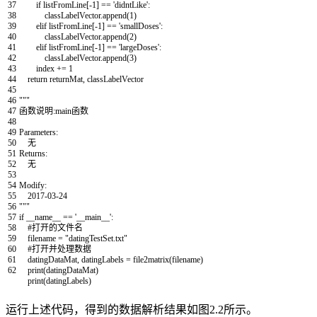
37
if
listFromLine
[
-
1
]
==
'didntLike'
:
38
classLabelVector
.
append
(
1
)
39
elif
listFromLine
[
-
1
]
==
'smallDoses'
:
40
classLabelVector
.
append
(
2
)
41
elif
listFromLine
[
-
1
]
==
'largeDoses'
:
42
classLabelVector
.
append
(
3
)
43
index
+=
1
44
return
returnMat
,
classLabelVector
45
46
"""
47
函数说明:main函数
48
49
Parameters:
50
无
51
Returns:
52
无
53
54
Modify:
55
2017-03-24
56
"""
57
if
__name__
==
'__main__'
:
58
#打开的文件名
59
filename
=
"datingTestSet.txt"
60
#打开并处理数据
61
datingDataMat
,
datingLabels
=
file2matrix
(
filename
)
62
print
(
datingDataMat
)
print
(
datingLabels
)
运行上述代码，得到的数据解析结果如图2.2所示。