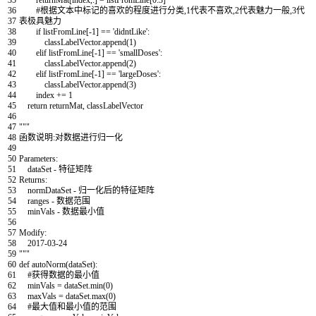
36
#根据文本中标记的喜欢的程度进行分类,1代表不喜欢,2代表魅力一般,3代
37
表极具魅力
38
if
listFromLine
[
-
1
]
==
'didntLike'
:
39
classLabelVector
.
append
(
1
)
40
elif
listFromLine
[
-
1
]
==
'smallDoses'
:
41
classLabelVector
.
append
(
2
)
42
elif
listFromLine
[
-
1
]
==
'largeDoses'
:
43
classLabelVector
.
append
(
3
)
44
index
+=
1
45
return
returnMat
,
classLabelVector
46
47
"""
48
函数说明:对数据进行归一化
49
50
Parameters:
51
dataSet - 特征矩阵
52
Returns:
53
normDataSet - 归一化后的特征矩阵
54
ranges - 数据范围
55
minVals - 数据最小值
56
57
Modify:
58
2017-03-24
59
"""
60
def
autoNorm
(
dataSet
)
:
61
#获得数据的最小值
62
minVals
=
dataSet
.
min
(
0
)
63
maxVals
=
dataSet
.
max
(
0
)
64
#最大值和最小值的范围