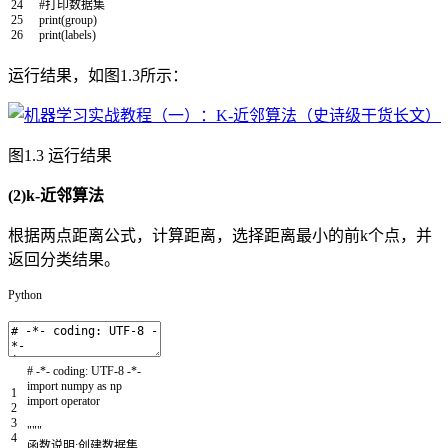
24
#打印数据集
25
print
(
group
)
26
print
(
labels
)
运行结果，如图1.3所示：
图1.3 运行结果
(2)k-近邻算法
根据两点距离公式，计算距离，选择距离最小的前k个点，并
返回分类结果。
Python
# -*- coding: UTF-8 -*-
import
numpy
as
np
1
import
operator
2
3
"""
4
函数说明:创建数据集