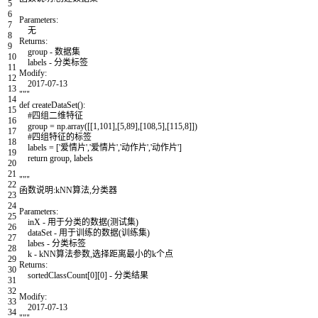
5
6
Parameters:
7
无
8
Returns:
9
group - 数据集
10
labels - 分类标签
11
Modify:
12
2017-07-13
13
"""
14
def
createDataSet
(
)
:
15
#四组二维特征
16
group
=
np
.
array
(
[
[
1
,
101
]
,
[
5
,
89
]
,
[
108
,
5
]
,
[
115
,
8
]
]
)
17
#四组特征的标签
18
labels
=
[
'爱情片'
,
'爱情片'
,
'动作片'
,
'动作片'
]
19
return
group
,
labels
20
21
"""
22
函数说明:kNN算法,分类器
23
24
Parameters:
25
inX - 用于分类的数据(测试集)
26
dataSet - 用于训练的数据(训练集)
27
labes - 分类标签
28
k - kNN算法参数,选择距离最小的k个点
29
Returns:
30
sortedClassCount[0][0] - 分类结果
31
32
Modify:
33
2017-07-13
34
"""