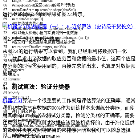
65
ranges
=
maxVals
-
minVals
66
#shape(dataSet)返回dataSet的矩阵行列数
67
normDataSet
=
np
.
zeros
(
np
.
shape
(
dataSet
)
)
运行上述代码，得到结果如图2.4所示。
68
#返回dataSet的行数
69
m
=
dataSet
.
shape
[
0
]
70
#原始值减去最小值
71
normDataSet
=
dataSet
-
np
.
tile
(
minVals
,
(
m
,
1
)
)
72
#除以最大和最小值的差,得到归一化数据
73
normDataSet
=
normDataSet
/
np
.
tile
(
ranges
,
(
m
,
1
)
)
图2.4 归一化函数运行结果
74
#返回归一化数据结果,数据范围,最小值
75
return
normDataSet
,
ranges
,
minVals
从图2.4的运行结果可以看到，我们已经顺利将数据归一化
76
77
"""
了，并且求出了数据的取值范围和数据的最小值，这两个值是
78
函数说明:main函数
79
在分类的时候需要用到的，直接先求解出来，也算是对数据预
80
Parameters:
处理了。
81
无
82
Returns:
83
无
5、测试算法：验证分类器
84
85
Modify:
86
2017-03-24
机器学习
算法一个很重要的工作就是评估算法的正确率，通常
87
"""
88
if
__name__
==
'__main__'
:
我们只提供已有数据的90%作为训练样本来训练分类器，而使
89
#打开的文件名
用其余的10%数据去测试分类器，检测分类器的正确率。需要
90
filename
=
"datingTestSet.txt"
91
#打开并处理数据
注意的是，10%的测试数据应该是随机选择的，由于海伦提供
92
datingDataMat
,
datingLabels
=
file2matrix
(
filename
)
的数据并没有按照特定目的来排序，所以我们可以随意选择
93
normDataSet
,
ranges
,
minVals
=
autoNorm
(
datingDataMat
)
94
print
(
normDataSet
)
10%数据而不影响其随机性。