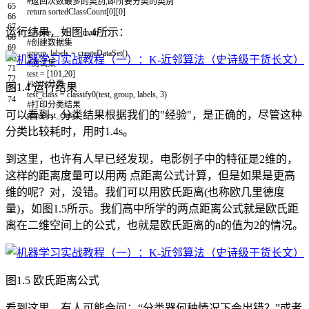
#返回次数最多的类别,即所要分类的类别
65
return
sortedClassCount
[
0
]
[
0
]
66
67
运行结果，如图1.4所示：
if
__name__
==
'__main__'
:
68
#创建数据集
69
group
,
labels
=
createDataSet
(
)
70
#测试集
71
test
=
[
101
,
20
]
72
#kNN分类
图1.4 运行结果
73
test_class
=
classify0
(
test
,
group
,
labels
,
3
)
74
#打印分类结果
可以看到，分类结果根据我们的"经验"，是正确的，尽管这种
print
(
test_class
)
分类比较耗时，用时1.4s。
到这里，也许有人早已经发现，电影例子中的特征是2维的，
这样的距离度量可以用两 点距离公式计算，但是如果是更高
维的呢？对，没错。我们可以用欧氏距离(也称欧几里德度
量)，如图1.5所示。我们高中所学的两点距离公式就是欧氏距
离在二维空间上的公式，也就是欧氏距离的n的值为2的情况。
图1.5 欧氏距离公式
看到这里，有人可能会问：“分类器何种情况下会出错？”或者