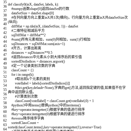
35
def
classify0
(
inX
,
dataSet
,
labels
,
k
)
:
36
#numpy函数shape[0]返回dataSet的行数
37
dataSetSize
=
dataSet
.
shape
[
0
]
38
#在列向量方向上重复inX共1次(横向)，行向量方向上重复inX共dataSetSize次
39
(纵向)
40
diffMat
=
np
.
tile
(
inX
,
(
dataSetSize
,
1
)
)
-
dataSet
41
#二维特征相减后平方
42
sqDiffMat
=
diffMat
*
*
2
43
#sum()所有元素相加，sum(0)列相加，sum(1)行相加
44
sqDistances
=
sqDiffMat
.
sum
(
axis
=
1
)
45
#开方，计算出距离
46
distances
=
sqDistances
*
*
0.5
47
#返回distances中元素从小到大排序后的索引值
48
sortedDistIndices
=
distances
.
argsort
(
)
49
#定一个记录类别次数的字典
50
classCount
=
{
}
51
for
i
in
range
(
k
)
:
52
#取出前k个元素的类别
53
voteIlabel
=
labels
[
sortedDistIndices
[
i
]
]
54
#dict.get(key,default=None),字典的get()方法,返回指定键的值,如果值不在字
55
典中返回默认值。
56
#计算类别次数
57
classCount
[
voteIlabel
]
=
classCount
.
get
(
voteIlabel
,
0
)
+
1
58
#python3中用items()替换python2中的iteritems()
59
#key=operator.itemgetter(1)根据字典的值进行排序
60
#key=operator.itemgetter(0)根据字典的键进行排序
61
#reverse降序排序字典
62
sortedClassCount
=
63
sorted
(
classCount
.
items
(
)
,
key
=
operator
.
itemgetter
(
1
)
,
reverse
=
True
)
64