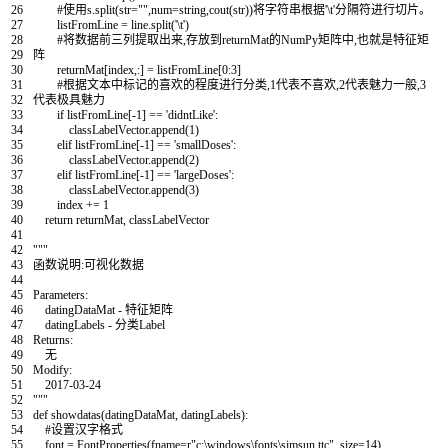
26
#使用s.split(str="",num=string,cout(str))将字符串根据'\t'分隔符进行切片。
27
listFromLine
=
line
.
split
(
'\t'
)
28
#将数据前三列提取出来,存放到returnMat的NumPy矩阵中,也就是特征矩
29
阵
30
returnMat
[
index
,
:
]
=
listFromLine
[
0
:
3
]
31
#根据文本中标记的喜欢的程度进行分类,1代表不喜欢,2代表魅力一般,3
32
代表极具魅力
33
if
listFromLine
[
-
1
]
==
'didntLike'
:
34
classLabelVector
.
append
(
1
)
35
elif
listFromLine
[
-
1
]
==
'smallDoses'
:
36
classLabelVector
.
append
(
2
)
37
elif
listFromLine
[
-
1
]
==
'largeDoses'
:
38
classLabelVector
.
append
(
3
)
39
index
+=
1
40
return
returnMat
,
classLabelVector
41
42
"""
43
函数说明:可视化数据
44
45
Parameters:
46
datingDataMat - 特征矩阵
47
datingLabels - 分类Label
48
Returns:
49
无
50
Modify:
51
2017-03-24
52
"""
53
def
showdatas
(
datingDataMat
,
datingLabels
)
:
54
#设置汉字格式
55
font
=
FontProperties
(
fname
=
r
"c:\windows\fonts\simsun.ttc"
,
size
=
14
)