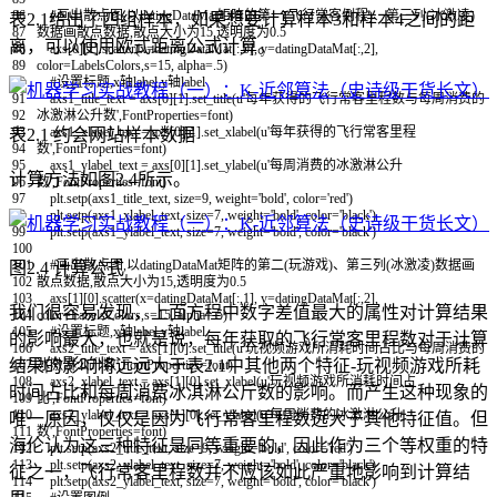
86
#画出散点图,以datingDataMat矩阵的第一(飞行常客例程)、第三列(冰激凌)
表2.1给出了四组样本，如果想要计算样本3和样本4之间的距
87
数据画散点数据,散点大小为15,透明度为0.5
离，可以使用欧式距离公式计算。
88
axs
[
0
]
[
1
]
.
scatter
(
x
=
datingDataMat
[
:
,
0
]
,
y
=
datingDataMat
[
:
,
2
]
,
89
color
=
LabelsColors
,
s
=
15
,
alpha
=
.
5
)
90
#设置标题,x轴label,y轴label
91
axs1_title_text
=
axs
[
0
]
[
1
]
.
set_title
(
u
'每年获得的飞行常客里程数与每周消费的
92
冰激淋公升数'
,
FontProperties
=
font
)
93
axs1_xlabel_text
=
axs
[
0
]
[
1
]
.
set_xlabel
(
u
'每年获得的飞行常客里程
表2.1 约会网站样本数据
94
数'
,
FontProperties
=
font
)
95
axs1_ylabel_text
=
axs
[
0
]
[
1
]
.
set_ylabel
(
u
'每周消费的冰激淋公升
计算方法如图2.4所示。
96
数'
,
FontProperties
=
font
)
97
plt
.
setp
(
axs1_title_text
,
size
=
9
,
weight
=
'bold'
,
color
=
'red'
)
98
plt
.
setp
(
axs1_xlabel_text
,
size
=
7
,
weight
=
'bold'
,
color
=
'black'
)
99
plt
.
setp
(
axs1_ylabel_text
,
size
=
7
,
weight
=
'bold'
,
color
=
'black'
)
100
101
#画出散点图,以datingDataMat矩阵的第二(玩游戏)、第三列(冰激凌)数据画
图2.4 计算公式
102
散点数据,散点大小为15,透明度为0.5
103
axs
[
1
]
[
0
]
.
scatter
(
x
=
datingDataMat
[
:
,
1
]
,
y
=
datingDataMat
[
:
,
2
]
,
我们很容易发现，上面方程中数字差值最大的属性对计算结果
104
color
=
LabelsColors
,
s
=
15
,
alpha
=
.
5
)
105
#设置标题,x轴label,y轴label
的影响最大，也就是说，每年获取的飞行常客里程数对于计算
106
axs2_title_text
=
axs
[
1
]
[
0
]
.
set_title
(
u
'玩视频游戏所消耗时间占比与每周消费的
结果的影响将远远大于表2.1中其他两个特征-玩视频游戏所耗
107
冰激淋公升数'
,
FontProperties
=
font
)
108
axs2_xlabel_text
=
axs
[
1
]
[
0
]
.
set_xlabel
(
u
'玩视频游戏所消耗时间占
时间占比和每周消费冰淇淋公斤数的影响。而产生这种现象的
109
比'
,
FontProperties
=
font
)
110
axs2_ylabel_text
=
axs
[
1
]
[
0
]
.
set_ylabel
(
u
'每周消费的冰激淋公升
唯一原因，仅仅是因为飞行常客里程数远大于其他特征值。但
111
数'
,
FontProperties
=
font
)
海伦认为这三种特征是同等重要的，因此作为三个等权重的特
112
plt
.
setp
(
axs2_title_text
,
size
=
9
,
weight
=
'bold'
,
color
=
'red'
)
113
plt
.
setp
(
axs2_xlabel_text
,
size
=
7
,
weight
=
'bold'
,
color
=
'black'
)
征之一，飞行常客里程数并不应该如此严重地影响到计算结
114
plt
.
setp
(
axs2_ylabel_text
,
size
=
7
,
weight
=
'bold'
,
color
=
'black'
)