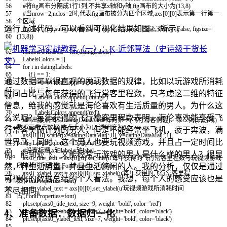
56
#将fig画布分隔成1行1列,不共享x轴和y轴,fig画布的大小为(13,8)
57
#当nrow=2,nclos=2时,代表fig画布被分为四个区域,axs[0][0]表示第一行第一
58
个区域
运行上述代码，可以看到可视化结果如图2.3所示。
59
fig
,
axs
=
plt
.
subplots
(
nrows
=
2
,
ncols
=
2
,
sharex
=
False
,
sharey
=
False
,
figsize
=
60
(
13
,
8
)
)
61
62
numberOfLabels
=
len
(
datingLabels
)
63
LabelsColors
=
[
]
64
for
i
in
datingLabels
:
65
if
i
==
1
:
通过数据可以很直观的发现数据的规律，比如以玩游戏所消耗
66
LabelsColors
.
append
(
'black'
)
67
if
i
==
2
:
时间占比与每年获得的飞行常客里程数，只考虑这二维的特征
68
LabelsColors
.
append
(
'orange'
)
信息，给我的感觉就是海伦喜欢有生活质量的男人。为什么这
69
if
i
==
3
:
70
LabelsColors
.
append
(
'red'
)
么说呢？每年获得的飞行常客里程数表明，海伦喜欢能享受飞
71
#画出散点图,以datingDataMat矩阵的第一(飞行常客例程)、第二列(玩游戏)
72
数据画散点数据,散点大小为15,透明度为0.5
行常客奖励计划的男人，但是不能经常坐飞机，疲于奔波，满
73
axs
[
0
]
[
0
]
.
scatter
(
x
=
datingDataMat
[
:
,
0
]
,
y
=
datingDataMat
[
:
,
1
]
,
世界飞。同时，这个男人也要玩视频游戏，并且占一定时间比
74
color
=
LabelsColors
,
s
=
15
,
alpha
=
.
5
)
75
#设置标题,x轴label,y轴label
例。能到处飞，又能经常玩游戏的男人是什么样的男人？很显
76
axs0_title_text
=
axs
[
0
]
[
0
]
.
set_title
(
u
'每年获得的飞行常客里程数与玩视频游戏
然，有生活质量，并且生活悠闲的人。我的分析，仅仅是通过
77
所消耗时间占比'
,
FontProperties
=
font
)
78
axs0_xlabel_text
=
axs
[
0
]
[
0
]
.
set_xlabel
(
u
'每年获得的飞行常客里程
可视化的数据总结的个人看法。我想，每个人的感受应该也是
79
数'
,
FontProperties
=
font
)
80
axs0_ylabel_text
=
axs
[
0
]
[
0
]
.
set_ylabel
(
u
'玩视频游戏所消耗时间
不尽相同。
81
占'
,
FontProperties
=
font
)
82
plt
.
setp
(
axs0_title_text
,
size
=
9
,
weight
=
'bold'
,
color
=
'red'
)
83
plt
.
setp
(
axs0_xlabel_text
,
size
=
7
,
weight
=
'bold'
,
color
=
'black'
)
4、准备数据：数据归一化
84
plt
.
setp
(
axs0_ylabel_text
,
size
=
7
,
weight
=
'bold'
,
color
=
'black'
)
85