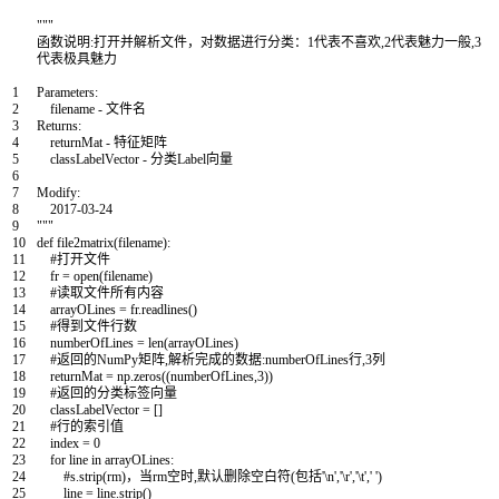
"""
函数说明:打开并解析文件，对数据进行分类：1代表不喜欢,2代表魅力一般,3
代表极具魅力
1
Parameters:
2
filename - 文件名
3
Returns:
4
returnMat - 特征矩阵
5
classLabelVector - 分类Label向量
6
7
Modify:
8
2017-03-24
9
"""
10
def
file2matrix
(
filename
)
:
11
#打开文件
12
fr
=
open
(
filename
)
13
#读取文件所有内容
14
arrayOLines
=
fr
.
readlines
(
)
15
#得到文件行数
16
numberOfLines
=
len
(
arrayOLines
)
17
#返回的NumPy矩阵,解析完成的数据:numberOfLines行,3列
18
returnMat
=
np
.
zeros
(
(
numberOfLines
,
3
)
)
19
#返回的分类标签向量
20
classLabelVector
=
[
]
21
#行的索引值
22
index
=
0
23
for
line
in
arrayOLines
:
24
#s.strip(rm)，当rm空时,默认删除空白符(包括'\n','\r','\t',' ')
25
line
=
line
.
strip
(
)