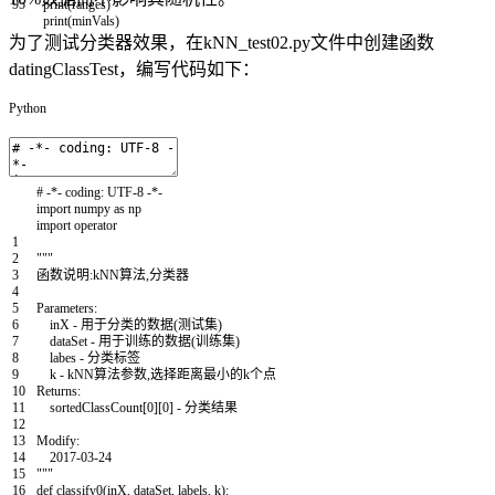
95
print
(
ranges
)
print
(
minVals
)
为了测试分类器效果，在kNN_test02.py文件中创建函数
datingClassTest，编写代码如下：
Python
# -*- coding: UTF-8 -*-
import
numpy
as
np
import
operator
1
2
"""
3
函数说明:kNN算法,分类器
4
5
Parameters:
6
inX - 用于分类的数据(测试集)
7
dataSet - 用于训练的数据(训练集)
8
labes - 分类标签
9
k - kNN算法参数,选择距离最小的k个点
10
Returns:
11
sortedClassCount[0][0] - 分类结果
12
13
Modify:
14
2017-03-24
15
"""
16
def
classify0
(
inX
,
dataSet
,
labels
,
k
)
: