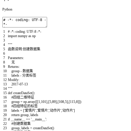
Python
1
# -*- coding: UTF-8 -*-
2
import
numpy
as
np
3
4
"""
5
函数说明:创建数据集
6
7
Parameters:
8
无
9
Returns:
10
group - 数据集
11
labels - 分类标签
12
Modify:
13
2017-07-13
14
"""
15
def
createDataSet
(
)
:
16
#四组二维特征
17
group
=
np
.
array
(
[
[
1
,
101
]
,
[
5
,
89
]
,
[
108
,
5
]
,
[
115
,
8
]
]
)
18
#四组特征的标签
19
labels
=
[
'爱情片'
,
'爱情片'
,
'动作片'
,
'动作片'
]
20
return
group
,
labels
21
if
__name__
==
'__main__'
:
22
#创建数据集
23
group
,
labels
=
createDataSet
(
)