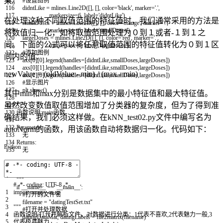
果。
115
#设置图例
116
didntLike
=
mlines
.
Line2D
(
[
]
,
[
]
,
color
=
'black'
,
marker
=
'.'
,
117
markersize
=
6
,
label
=
'didntLike'
)
在处理这种不同取值范围的特征值时，我们通常采用的方法是
118
smallDoses
=
mlines
.
Line2D
(
[
]
,
[
]
,
color
=
'orange'
,
marker
=
'.'
,
119
markersize
=
6
,
label
=
'smallDoses'
)
将数值归一化，如将取值范围处理为０到１或者-１到１之
120
largeDoses
=
mlines
.
Line2D
(
[
]
,
[
]
,
color
=
'red'
,
marker
=
'.'
,
间。下面的公式可以将任意取值范围的特征值转化为０到１区
121
markersize
=
6
,
label
=
'largeDoses'
)
122
#添加图例
间内的值：
123
axs
[
0
]
[
0
]
.
legend
(
handles
=
[
didntLike
,
smallDoses
,
largeDoses
]
)
124
axs
[
0
]
[
1
]
.
legend
(
handles
=
[
didntLike
,
smallDoses
,
largeDoses
]
)
newValue = (oldValue - min) / (max - min)
125
axs
[
1
]
[
0
]
.
legend
(
handles
=
[
didntLike
,
smallDoses
,
largeDoses
]
)
126
#显示图片
127
plt
.
show
(
)
其中min和max分别是数据集中的最小特征值和最大特征值。
128
虽然改变数值取值范围增加了分类器的复杂度，但为了得到准
129
"""
130
函数说明:main函数
确结果，我们必须这样做。在kNN_test02.py文件中编写名为
131
132
Parameters:
autoNorm的函数，用该函数自动将数据归一化。代码如下：
133
无
134
Returns:
Python
135
无
Modify:
2017-03-24
"""
# -*- coding: UTF-8 -*-
if
__name__
==
'__main__'
:
1
import
numpy
as
np
#打开的文件名
2
filename
=
"datingTestSet.txt"
3
"""
#打开并处理数据
4
函数说明:打开并解析文件，对数据进行分类：1代表不喜欢,2代表魅力一般,3
datingDataMat
,
datingLabels
=
file2matrix
(
filename
)
5
代表极具魅力