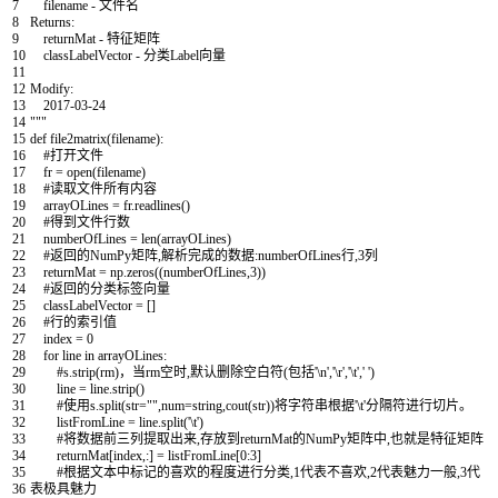
7
filename - 文件名
8
Returns:
9
returnMat - 特征矩阵
10
classLabelVector - 分类Label向量
11
12
Modify:
13
2017-03-24
14
"""
15
def
file2matrix
(
filename
)
:
16
#打开文件
17
fr
=
open
(
filename
)
18
#读取文件所有内容
19
arrayOLines
=
fr
.
readlines
(
)
20
#得到文件行数
21
numberOfLines
=
len
(
arrayOLines
)
22
#返回的NumPy矩阵,解析完成的数据:numberOfLines行,3列
23
returnMat
=
np
.
zeros
(
(
numberOfLines
,
3
)
)
24
#返回的分类标签向量
25
classLabelVector
=
[
]
26
#行的索引值
27
index
=
0
28
for
line
in
arrayOLines
:
29
#s.strip(rm)，当rm空时,默认删除空白符(包括'\n','\r','\t',' ')
30
line
=
line
.
strip
(
)
31
#使用s.split(str="",num=string,cout(str))将字符串根据'\t'分隔符进行切片。
32
listFromLine
=
line
.
split
(
'\t'
)
33
#将数据前三列提取出来,存放到returnMat的NumPy矩阵中,也就是特征矩阵
34
returnMat
[
index
,
:
]
=
listFromLine
[
0
:
3
]
35
#根据文本中标记的喜欢的程度进行分类,1代表不喜欢,2代表魅力一般,3代
36
表极具魅力