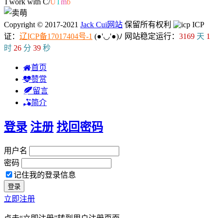
I work with
#
P
$
1
G
Copyright © 2017-2021
Jack Cui网站
保留所有权利
ICP
证：
辽ICP备17017404号-1
(●'◡'●)ﾉ
网站稳定运行：
3169
天
1
时
26
分
40
秒
首页
赞赏
留言
简介
登录
注册
找回密码
用户名
密码
记住我的登录信息
立即注册