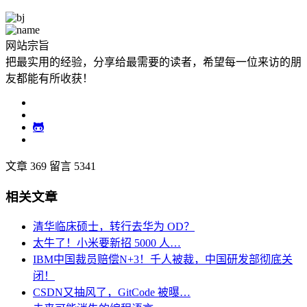
网站宗旨
把最实用的经验，分享给最需要的读者，希望每一位来访的朋
友都能有所收获！
文章 369
留言 5341
相关文章
清华临床硕士，转行去华为 OD？
太牛了！小米要新招 5000 人…
IBM中国裁员赔偿N+3！千人被裁，中国研发部彻底关
闭！
CSDN又抽风了，GitCode 被曝…