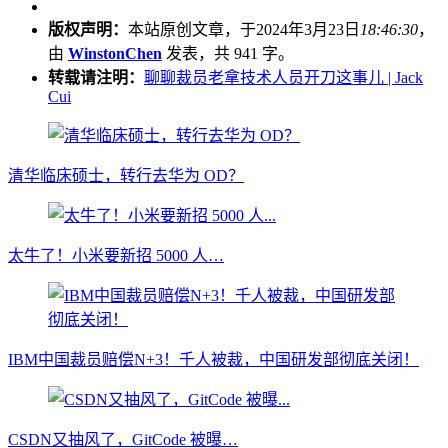
版权声明：
本站原创文章，于2024年3月23日
18:46:30
，
由
WinstonChen
发表，共 941 字。
转载请注明：
聊聊裁员老拿技术人员开刀这事儿 | Jack
Cui
清华临床硕士，转行去华为 OD？
太牛了！小米要新招 5000 人…
IBM中国裁员赔偿N+3！千人被裁，中国研发部彻底关闭！
CSDN又抽风了，GitCode 被曝…