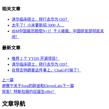
相关文章
清华临床硕士，转行去华为 OD？
太牛了！小米要新招 5000 人…
IBM中国裁员赔偿N+3！千人被裁，中国研发部彻底关
闭！
最新文章
推荐 2 个 YYDS 开源项目！
清华临床硕士，转行去华为 OD？
在预言特朗普这件事上，ChatGPT输了！
上一篇
谢赛宁关于Sora的辟谣和ElevenLabs
下一篇
突发！特斯拉毁约应届生offer！
文章导航