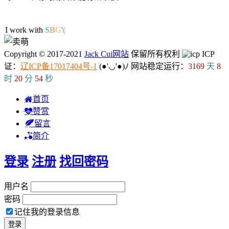
47人在线
I work with
$
O
-
V
P
Copyright © 2017-2021
Jack Cui网站
保留所有权利
ICP
证：
辽ICP备17017404号-1
(●'◡'●)ﾉ
网站稳定运行：
3169
天
8
时
20
分
55
秒
首页
赞赏
留言
简介
登录
注册
找回密码
用户名
密码
记住我的登录信息