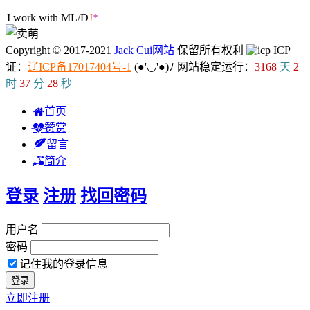
I work with ML/DL.
Copyright © 2017-2021
Jack Cui网站
保留所有权利
ICP
证：
辽ICP备17017404号-1
(●'◡'●)ﾉ
网站稳定运行：
3168
天
2
时
37
分
29
秒
首页
赞赏
留言
简介
登录
注册
找回密码
用户名
密码
记住我的登录信息
立即注册