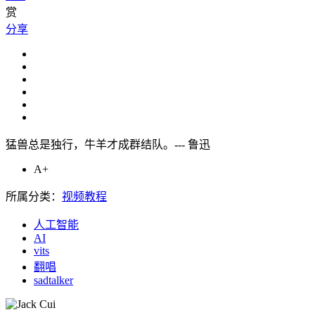
赏
分享
猛兽总是独行，牛羊才成群结队。--- 鲁迅
A+
所属分类：
视频教程
人工智能
AI
vits
翻唱
sadtalker