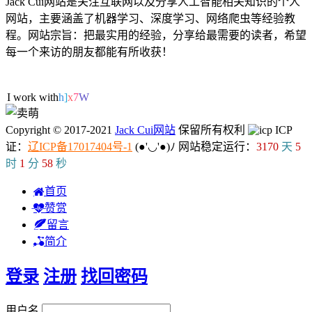
Jack Cui网站是关注互联网以及分享人工智能相关知识的个人
网站，主要涵盖了机器学习、深度学习、网络爬虫等经验教
程。网站宗旨：把最实用的经验，分享给最需要的读者，希望
每一个来访的朋友都能有所收获！
68人在线
I work with M
k
\
4
&
+
Copyright © 2017-2021
Jack Cui网站
保留所有权利
ICP
证：
辽ICP备17017404号-1
(●'◡'●)ﾉ
网站稳定运行：
3170
天
5
时
1
分
59
秒
首页
赞赏
留言
简介
登录
注册
找回密码
用户名