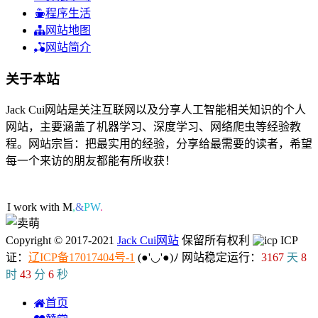
程序生活
网站地图
网站简介
关于本站
Jack Cui网站是关注互联网以及分享人工智能相关知识的个人
网站，主要涵盖了机器学习、深度学习、网络爬虫等经验教
程。网站宗旨：把最实用的经验，分享给最需要的读者，希望
每一个来访的朋友都能有所收获！
41人在线
I work with
f
Q
v
(
w
Copyright © 2017-2021
Jack Cui网站
保留所有权利
ICP
证：
辽ICP备17017404号-1
(●'◡'●)ﾉ
网站稳定运行：
3167
天
8
时
43
分
7
秒
首页