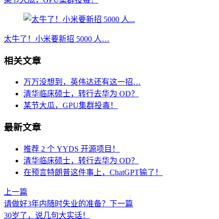
太牛了！小米要新招 5000 人…
相关文章
万万没想到，英伟达还有这一招…
清华临床硕士，转行去华为 OD？
某节大瓜，GPU集群投毒！
最新文章
推荐 2 个 YYDS 开源项目！
清华临床硕士，转行去华为 OD？
在预言特朗普这件事上，ChatGPT输了！
上一篇
请做好3年内随时失业的准备？
下一篇
30岁了，说几句大实话！