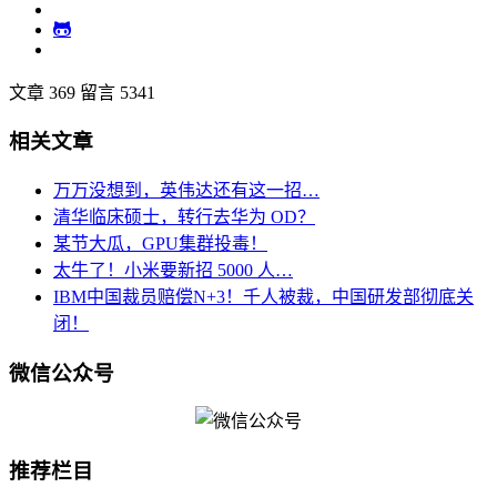
文章 369
留言 5341
相关文章
万万没想到，英伟达还有这一招…
清华临床硕士，转行去华为 OD？
某节大瓜，GPU集群投毒！
太牛了！小米要新招 5000 人…
IBM中国裁员赔偿N+3！千人被裁，中国研发部彻底关
闭！
微信公众号
推荐栏目