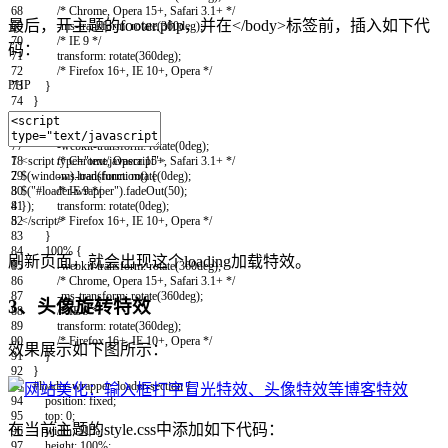
68
/* Chrome, Opera 15+, Safari 3.1+ */
最后，开主题的footer.php，并在</body>标签前，插入如下代
69
-ms-transform
:
rotate
(
360deg
)
;
70
/* IE 9 */
码：
71
transform
:
rotate
(
360deg
)
;
72
/* Firefox 16+, IE 10+, Opera */
PHP
73
}
74
}
75
@keyframes spin
{
76
0%
{
77
-webkit-transform
:
rotate
(
0deg
)
;
1
<script
type
=
"text/javascript"
>
78
/* Chrome, Opera 15+, Safari 3.1+ */
2
$
(
window
)
.
load
(
function
(
)
{
79
-ms-transform
:
rotate
(
0deg
)
;
3
$
(
"#loader-wrapper"
)
.
fadeOut
(
50
)
;
80
/* IE 9 */
4
}
)
;
81
transform
:
rotate
(
0deg
)
;
5
</script>
82
/* Firefox 16+, IE 10+, Opera */
83
}
84
100%
{
刷新页面，就会出现这个loading加载特效。
85
-webkit-transform
:
rotate
(
360deg
)
;
86
/* Chrome, Opera 15+, Safari 3.1+ */
87
-ms-transform
:
rotate
(
360deg
)
;
3、头像旋转特效
88
/* IE 9 */
89
transform
:
rotate
(
360deg
)
;
90
/* Firefox 16+, IE 10+, Opera */
效果展示如下图所示：
91
}
92
}
93
#loader-wrapper .loader-section
{
94
position
:
fixed
;
95
top
:
0
;
在当前主题的style.css中添加如下代码：
96
width
:
51%
;
97
height
:
100%
;