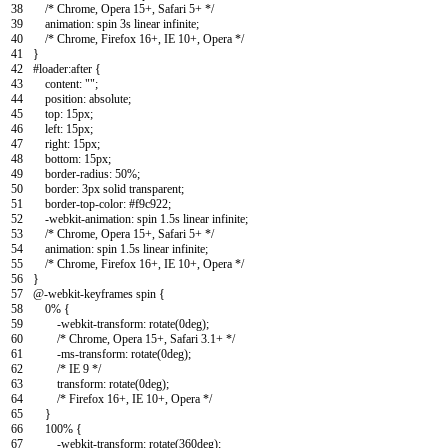
38
/* Chrome, Opera 15+, Safari 5+ */
39
animation
:
spin
3s
linear
infinite
;
40
/* Chrome, Firefox 16+, IE 10+, Opera */
41
}
42
#loader:after
{
43
content
:
""
;
44
position
:
absolute
;
45
top
:
15px
;
46
left
:
15px
;
47
right
:
15px
;
48
bottom
:
15px
;
49
border-radius
:
50%
;
50
border
:
3px
solid
transparent
;
51
border-top-color
:
#f9c922
;
52
-webkit-animation
:
spin
1.5s
linear
infinite
;
53
/* Chrome, Opera 15+, Safari 5+ */
54
animation
:
spin
1.5s
linear
infinite
;
55
/* Chrome, Firefox 16+, IE 10+, Opera */
56
}
57
@-webkit-keyframes spin
{
58
0%
{
59
-webkit-transform
:
rotate
(
0deg
)
;
60
/* Chrome, Opera 15+, Safari 3.1+ */
61
-ms-transform
:
rotate
(
0deg
)
;
62
/* IE 9 */
63
transform
:
rotate
(
0deg
)
;
64
/* Firefox 16+, IE 10+, Opera */
65
}
66
100%
{
67
-webkit-transform
:
rotate
(
360deg
)
;