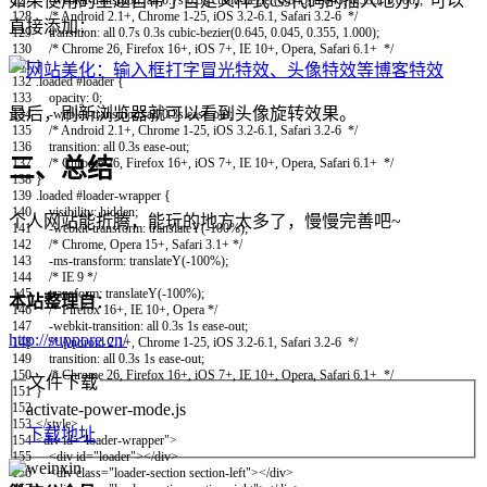
如果使用的主题自带了自定义样式css代码的插入地方，可以
127
-webkit-transition
:
all
0.7s
0.3s
cubic-bezier
(
0.645,
0.045,
0.355,
1.000
)
;
128
/* Android 2.1+, Chrome 1-25, iOS 3.2-6.1, Safari 3.2-6 */
直接添加：
129
transition
:
all
0.7s
0.3s
cubic-bezier
(
0.645,
0.045,
0.355,
1.000
)
;
130
/* Chrome 26, Firefox 16+, iOS 7+, IE 10+, Opera, Safari 6.1+ */
131
}
132
.loaded #loader
{
133
opacity
:
0
;
最后，刷新浏览器就可以看到头像旋转效果。
134
-webkit-transition
:
all
0.3s
ease-out
;
135
/* Android 2.1+, Chrome 1-25, iOS 3.2-6.1, Safari 3.2-6 */
136
transition
:
all
0.3s
ease-out
;
三、总结
137
/* Chrome 26, Firefox 16+, iOS 7+, IE 10+, Opera, Safari 6.1+ */
138
}
139
.loaded #loader-wrapper
{
140
visibility
:
hidden
;
个人网站能折腾，能玩的地方太多了，慢慢完善吧~
141
-webkit-transform
:
translateY
(
-100%
)
;
142
/* Chrome, Opera 15+, Safari 3.1+ */
143
-ms-transform
:
translateY
(
-100%
)
;
144
/* IE 9 */
145
transform
:
translateY
(
-100%
)
;
本站整理自
：
146
/* Firefox 16+, IE 10+, Opera */
147
-webkit-transition
:
all
0.3s
1s
ease-out
;
http://suppore.cn/
148
/* Android 2.1+, Chrome 1-25, iOS 3.2-6.1, Safari 3.2-6 */
149
transition
:
all
0.3s
1s
ease-out
;
150
/* Chrome 26, Firefox 16+, iOS 7+, IE 10+, Opera, Safari 6.1+ */
文件下载
151
}
activate-power-mode.js
152
153
</style>
下载地址
154
<
div
id
=
"loader-wrapper"
>
155
<
div
id
=
"loader"
>
<
/
div
>
156
<
div
class
=
"loader-section section-left"
>
<
/
div
>