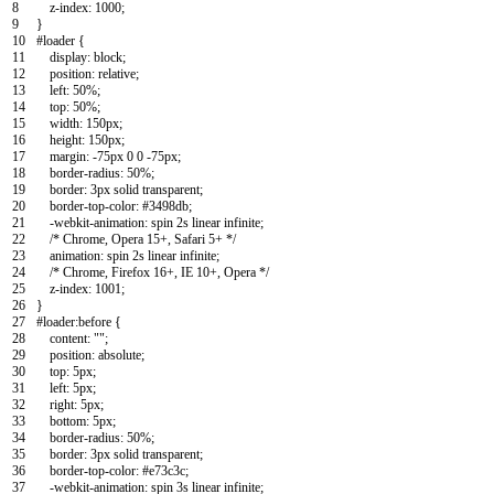
8
z-index
:
1000
;
9
}
10
#loader
{
11
display
:
block
;
12
position
:
relative
;
13
left
:
50%
;
14
top
:
50%
;
15
width
:
150px
;
16
height
:
150px
;
17
margin
:
-75px
0
0
-75px
;
18
border-radius
:
50%
;
19
border
:
3px
solid
transparent
;
20
border-top-color
:
#3498db
;
21
-webkit-animation
:
spin
2s
linear
infinite
;
22
/* Chrome, Opera 15+, Safari 5+ */
23
animation
:
spin
2s
linear
infinite
;
24
/* Chrome, Firefox 16+, IE 10+, Opera */
25
z-index
:
1001
;
26
}
27
#loader:before
{
28
content
:
""
;
29
position
:
absolute
;
30
top
:
5px
;
31
left
:
5px
;
32
right
:
5px
;
33
bottom
:
5px
;
34
border-radius
:
50%
;
35
border
:
3px
solid
transparent
;
36
border-top-color
:
#e73c3c
;
37
-webkit-animation
:
spin
3s
linear
infinite
;