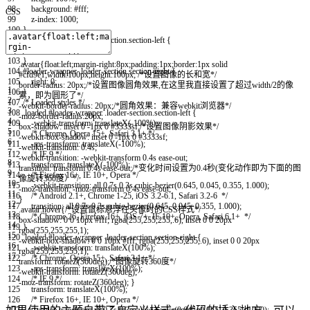
98
background
:
#fff
;
CSS
99
z-index
:
1000
;
100
}
101
#loader-wrapper .loader-section.section-left
{
102
left
:
0
;
103
}
.avatar
{
float
:
left
;
margin-right
:
8px
;
padding
:
1px
;
border
:
1px
solid
104
#loader-wrapper .loader-section.section-right
{
#cfd9e1
;
width
:
100px
;
height
:
100px
;
/*设置图像的长和宽*/
105
right
:
0
;
border-radius
:
20px
;
/*设置图像圆角效果,在这里我直接设置了超过width/2的像
1
106
}
素，即为圆形了*/
2
107
/* Loaded styles */
-webkit-border-radius
:
20px
;
/*圆角效果：兼容webkit浏览器*/
3
108
.loaded #loader-wrapper .loader-section.section-left
{
-moz-border-radius
:
20px
;
4
109
-webkit-transform
:
translateX
(
-100%
)
;
box-shadow
:
inset
0
-1px
0
#3333sf
;
/*设置图像阴影效果*/
5
110
/* Chrome, Opera 15+, Safari 3.1+ */
-webkit-box-shadow
:
inset
0
-1px
0
#3333sf
;
6
111
-ms-transform
:
translateX
(
-100%
)
;
-webkit-transition
:
0.4s
;
7
112
/* IE 9 */
-webkit-transition
:
-webkit-transform
0.4s
ease-out
;
8
113
transform
:
translateX
(
-100%
)
;
transition
:
transform
0.4s
ease-out
;
/*变化时间设置为0.4秒(变化动作即为下面的图
9
114
/* Firefox 16+, IE 10+, Opera */
像旋转360度）*/
10
115
-webkit-transition
:
all
0.7s
0.3s
cubic-bezier
(
0.645,
0.045,
0.355,
1.000
)
;
-moz-transition
:
-moz-transform
0.4s
ease-out
;
11
116
/* Android 2.1+, Chrome 1-25, iOS 3.2-6.1, Safari 3.2-6 */
}
12
117
transition
:
all
0.7s
0.3s
cubic-bezier
(
0.645,
0.045,
0.355,
1.000
)
;
.avatar:hover
{
/*设置鼠标悬浮在头像时的CSS样式*/
13
118
/* Chrome 26, Firefox 16+, iOS 7+, IE 10+, Opera, Safari 6.1+ */
box-shadow
:
0
0
10px
#fff
;
rgba
(
255,255,255,.6
)
,
inset
0
0
20px
14
119
}
rgba
(
255,255,255,1
)
;
15
120
.loaded #loader-wrapper .loader-section.section-right
{
-webkit-box-shadow
:
0
0
10px
#fff
;
rgba
(
255,255,255,.6
)
,
inset
0
0
20px
16
121
-webkit-transform
:
translateX
(
100%
)
;
rgba
(
255,255,255,1
)
;
17
122
/* Chrome, Opera 15+, Safari 3.1+ */
transform
:
rotateZ
(
360deg
)
;
/*图像旋转360度*/
123
-ms-transform
:
translateX
(
100%
)
;
-webkit-transform
:
rotateZ
(
360deg
)
;
124
/* IE 9 */
-moz-transform
:
rotateZ
(
360deg
)
;
}
125
transform
:
translateX
(
100%
)
;
126
/* Firefox 16+, IE 10+, Opera */