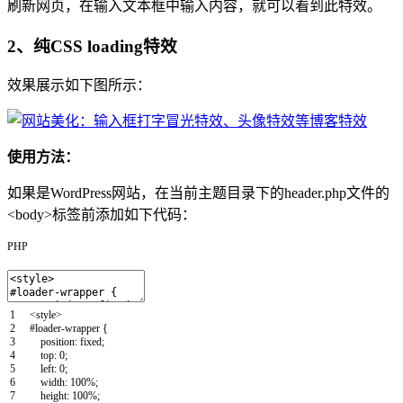
刷新网页，在输入文本框中输入内容，就可以看到此特效。
2、纯CSS loading特效
效果展示如下图所示：
使用方法：
如果是WordPress网站，在当前主题目录下的header.php文件的
<body>标签前添加如下代码：
PHP
1
<style>
2
#loader-wrapper
{
3
position
:
fixed
;
4
top
:
0
;
5
left
:
0
;
6
width
:
100%
;
7
height
:
100%
;