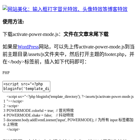
使用方法:
下载activate-power-mode.js：
文件在文章末尾下载
如果是
WordPress
网站，可以先上传activate-power-mode.js到当
前主题目录/assets/js文件夹中，然后打开主题的footer.php，并
在</body>标签前，插入如下代码即可：
PHP
<script
src
=
"<?php bloginfo('template_directory'); ?>/assets/js/activate-power-mode.js
1
"
>
</script>
2
<script>
3
POWERMODE
.
colorful
=
true
;
// 冒光特效
4
POWERMODE
.
shake
=
false
;
// 抖动特效
5
document
.
body
.
addEventListener
(
'input'
,
POWERMODE
)
;
// 为所有 input 标签都加
6
上特效
</script>