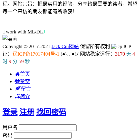
程。网站宗旨：把最实用的经验，分享给最需要的读者，希望
每一个来访的朋友都能有所收获！
64人在线
I work with
G
H
1
3
l
Copyright © 2017-2021
Jack Cui网站
保留所有权利
ICP
证：
辽ICP备17017404号-1
(●'◡'●)ﾉ
网站稳定运行：
3170
天
4
时
10
分
0
秒
首页
赞赏
留言
简介
登录
注册
找回密码
用户名
密码