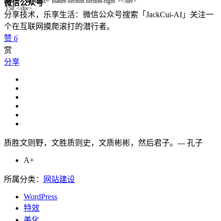
157
<
div
class
=
"loader-section section-right"
>
<
/
div
>
微信公众号
158
<
/
div
>
分享技术，乐享生活：微信公众号搜索「JackCui-AI」关注一
个在互联网摸爬滚打的潜行者。
赞
6
赏
分享
质胜文则野，文胜质则史，文质彬彬，然后君子。--- 孔子
A+
所属分类：
网站建设
WordPress
特效
美化