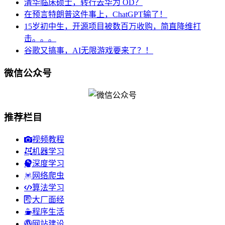
清华临床硕士，转行去华为 OD？
在预言特朗普这件事上，ChatGPT输了！
15岁初中生，开源项目被数百万收购，简直降维打
击。。。
谷歌又搞事，AI无限游戏要来了？！
微信公众号
推荐栏目
视频教程
机器学习
深度学习
网络爬虫
算法学习
大厂面经
程序生活
网站建设