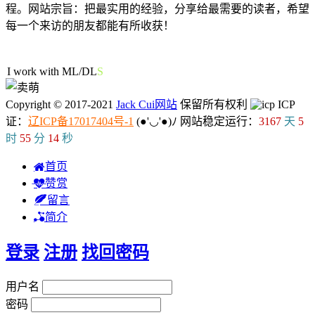
程。网站宗旨：把最实用的经验，分享给最需要的读者，希望
每一个来访的朋友都能有所收获！
51人在线
I work with ML/DL
'
Copyright © 2017-2021
Jack Cui网站
保留所有权利
ICP
证：
辽ICP备17017404号-1
(●'◡'●)ﾉ
网站稳定运行：
3167
天
5
时
55
分
14
秒
首页
赞赏
留言
简介
登录
注册
找回密码
用户名
密码