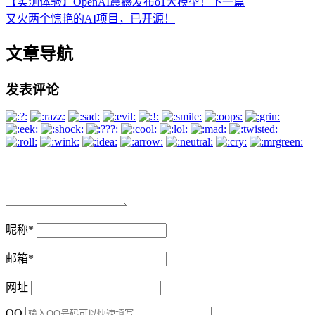
【实测体验】OpenAI震撼发布o1大模型！
下一篇
又火两个惊艳的AI项目，已开源！
文章导航
发表评论
昵称
*
邮箱
*
网址
QQ