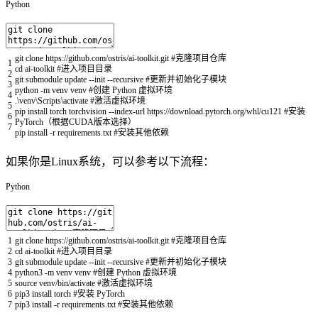
Python
git
clone
https
:
/
/
github
.
com
/
ostris
/
ai
-
toolkit
.
git
#克隆项目仓库
1
cd
ai
-
toolkit
#进入项目目录
2
git
submodule
update
--
init
--
recursive
#更新并初始化子模块
3
python
-
m
venv
venv
#创建 Python 虚拟环境
4
.
\
venv
\
Scripts
\
activate
#激活虚拟环境
5
pip
install
torch
torchvision
--
index
-
url
https
:
/
/
download
.
pytorch
.
org
/
whl
/
cu121
#安装
6
PyTorch（根据CUDA版本选择）
7
pip
install
-
r
requirements
.
txt
#安装其他依赖
如果你是Linux系统，可以参考以下流程：
Python
1
git
clone
https
:
/
/
github
.
com
/
ostris
/
ai
-
toolkit
.
git
#克隆项目仓库
2
cd
ai
-
toolkit
#进入项目目录
3
git
submodule
update
--
init
--
recursive
#更新并初始化子模块
4
python3
-
m
venv
venv
#创建 Python 虚拟环境
5
source
venv
/
bin
/
activate
#激活虚拟环境
6
pip3
install
torch
#安装 PyTorch
7
pip3
install
-
r
requirements
.
txt
#安装其他依赖