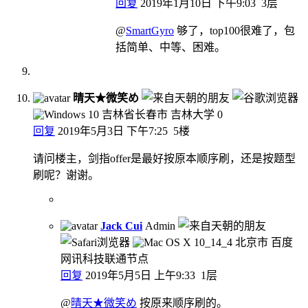
回复
2019年1月10日 下午9:03
3层
@
SmartGyro
够了，top100很难了，包
括简单、中等、困难。
晴天★微笑め
吉林省长春市 吉林大学
0
回复
2019年5月3日 下午7:25
5楼
请问楼主，剑指offer是最好按原本顺序刷，还是按题型
刷呢？谢谢。
Jack Cui
Admin
北京市 百度
网讯科技联通节点
回复
2019年5月5日 上午9:33
1层
@
晴天★微笑め
按原来顺序刷的。