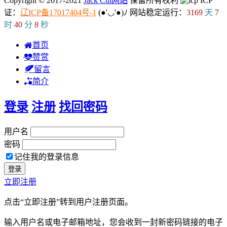
Copyright © 2017-2021
Jack Cui网站
保留所有权利
ICP
证：
辽ICP备17017404号-1
(●'◡'●)ﾉ
网站稳定运行：
3169
天
7
时
40
分
9
秒
首页
赞赏
留言
简介
登录
注册
找回密码
用户名
密码
记住我的登录信息
立即注册
点击“立即注册”转到用户注册页面。
输入用户名或电子邮箱地址，您会收到一封新密码链接的电子