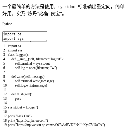
一个最简单的方法是使用，sys.stdout 标准输出重定向，简单
好用，实乃“炼丹”必备“良宝”。
Python
1
import
os
2
import
sys
3
class
Logger
(
)
:
4
def
__init__
(
self
,
filename
=
"log.txt"
)
:
5
self
.
terminal
=
sys
.
stdout
6
self
.
log
=
open
(
filename
,
"w"
)
7
8
def
write
(
self
,
message
)
:
9
self
.
terminal
.
write
(
message
)
10
self
.
log
.
write
(
message
)
11
12
def
flush
(
self
)
:
13
pass
14
15
sys
.
stdout
=
Logger
(
)
16
17
print
(
"Jack Cui"
)
18
print
(
"https://cuijiahua.com"
)
19
print
(
"https://mp.weixin.qq.com/s/OCWwRVDFNslIuKyiCVUoTA"
)