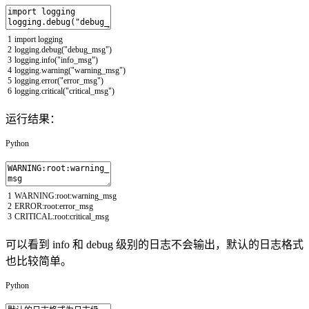
1
import
logging
2
logging
.
debug
(
"debug_msg"
)
3
logging
.
info
(
"info_msg"
)
4
logging
.
warning
(
"warning_msg"
)
5
logging
.
error
(
"error_msg"
)
6
logging
.
critical
(
"critical_msg"
)
运行结果：
Python
1
WARNING
:
root
:
warning_msg
2
ERROR
:
root
:
error_msg
3
CRITICAL
:
root
:
critical_msg
可以看到 info 和 debug 级别的日志不会输出，默认的日志格式
也比较简单。
Python