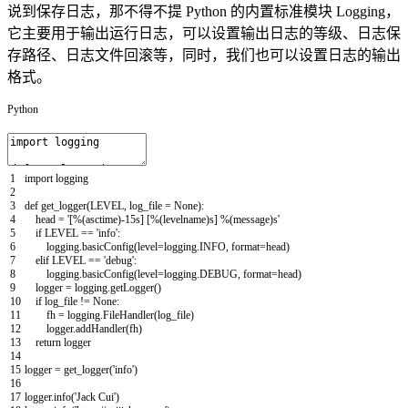
说到保存日志，那不得不提 Python 的内置标准模块 Logging，
它主要用于输出运行日志，可以设置输出日志的等级、日志保
存路径、日志文件回滚等，同时，我们也可以设置日志的输出
格式。
Python
1
import
logging
2
3
def
get_logger
(
LEVEL
,
log_file
=
None
)
:
4
head
=
'[%(asctime)-15s] [%(levelname)s] %(message)s'
5
if
LEVEL
==
'info'
:
6
logging
.
basicConfig
(
level
=
logging
.
INFO
,
format
=
head
)
7
elif
LEVEL
==
'debug'
:
8
logging
.
basicConfig
(
level
=
logging
.
DEBUG
,
format
=
head
)
9
logger
=
logging
.
getLogger
(
)
10
if
log_file
!=
None
:
11
fh
=
logging
.
FileHandler
(
log_file
)
12
logger
.
addHandler
(
fh
)
13
return
logger
14
15
logger
=
get_logger
(
'info'
)
16
17
logger
.
info
(
'Jack Cui'
)