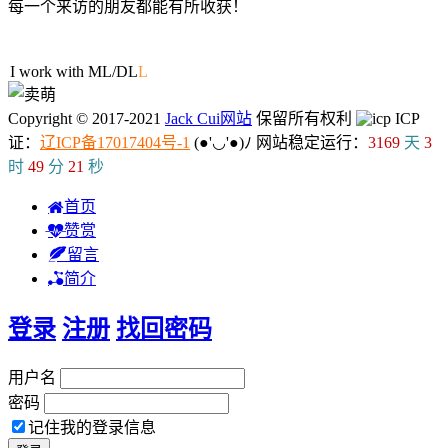
每一个来访的朋友都能有所收获！
14人在线
I work with ML/D
@
P
Copyright © 2017-2021
Jack Cui网站
保留所有权利
ICP
证：
辽ICP备17017404号-1
(●'◡'●)ﾉ
网站稳定运行：
3169
天
3
时
49
分
22
秒
首页
赞赏
留言
简介
登录
注册
找回密码
用户名
密码
记住我的登录信息