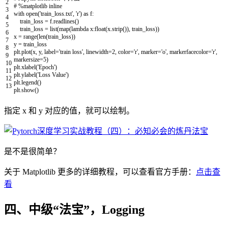
2
# %matplotlib inline
3
with
open
(
'train_loss.txt'
,
'r'
)
as
f
:
4
train_loss
=
f
.
readlines
(
)
5
train_loss
=
list
(
map
(
lambda
x
:
float
(
x
.
strip
(
)
)
,
train_loss
)
)
6
x
=
range
(
len
(
train_loss
)
)
7
y
=
train_loss
8
plt
.
plot
(
x
,
y
,
label
=
'train loss'
,
linewidth
=
2
,
color
=
'r'
,
marker
=
'o'
,
markerfacecolor
=
'r'
,
9
markersize
=
5
)
10
plt
.
xlabel
(
'Epoch'
)
11
plt
.
ylabel
(
'Loss Value'
)
12
plt
.
legend
(
)
13
plt
.
show
(
)
指定 x 和 y 对应的值，就可以绘制。
是不是很简单？
关于 Matplotlib 更多的详细教程，可以查看官方手册：
点击查
看
四、中级“法宝”，Logging