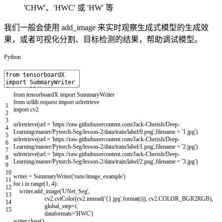
'CHW'、'HWC' 或 'HW' 等
我们一般会使用 add_image 来实时观察生成式模型的生成效
果，或者可视化分割、目标检测的结果，帮助调试模型。
Python
from
tensorboardX
import
SummaryWriter
from
urllib
.
request
import
urlretrieve
1
import
cv2
2
3
urlretrieve
(
url
=
'https://raw.githubusercontent.com/Jack-Cherish/Deep-
4
Learning/master/Pytorch-Seg/lesson-2/data/train/label/0.png'
,
filename
=
'1.jpg'
)
5
urlretrieve
(
url
=
'https://raw.githubusercontent.com/Jack-Cherish/Deep-
6
Learning/master/Pytorch-Seg/lesson-2/data/train/label/1.png'
,
filename
=
'2.jpg'
)
7
urlretrieve
(
url
=
'https://raw.githubusercontent.com/Jack-Cherish/Deep-
8
Learning/master/Pytorch-Seg/lesson-2/data/train/label/2.png'
,
filename
=
'3.jpg'
)
9
10
writer
=
SummaryWriter
(
'runs/image_example'
)
11
for
i
in
range
(
1
,
4
)
:
12
writer
.
add_image
(
'UNet_Seg'
,
13
cv2
.
cvtColor
(
cv2
.
imread
(
'{}.jpg'
.
format
(
i
)
)
,
cv2
.
COLOR_BGR2RGB
)
,
14
global_step
=
i
,
15
dataformats
=
'HWC'
)
writer
.
close
(
)