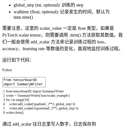
global_step (int, optional): 训练的 step
walltime (float, optional): 记录发生的时间，默认为
time.time()
需要注意，这里的 scalar_value 一定是 float 类型，如果是
PyTorch scalar tensor，则需要调用 .item() 方法获取其数值。我
们一般会使用 add_scalar 方法来记录训练过程的 loss、
accuracy、learning rate 等数值的变化，直观地监控训练过程。
运行如下代码：
Python
1
from
tensorboardX
import
SummaryWriter
2
writer
=
SummaryWriter
(
'runs/scalar_example'
)
3
for
i
in
range
(
10
)
:
4
writer
.
add_scalar
(
'quadratic'
,
i
*
*
2
,
global_step
=
i
)
5
writer
.
add_scalar
(
'exponential'
,
2
*
*
i
,
global_step
=
i
)
6
writer
.
close
(
)
通过 add_scalar 往日志里写入数字，日志保存到