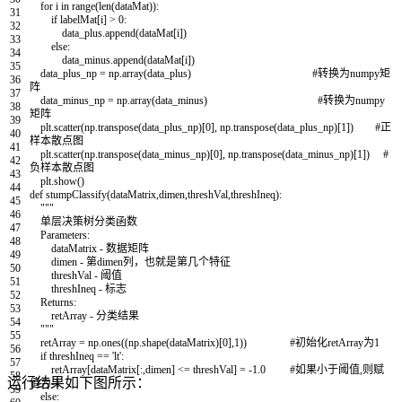
for
i
in
range
(
len
(
dataMat
)
)
:
31
if
labelMat
[
i
]
>
0
:
32
data_plus
.
append
(
dataMat
[
i
]
)
33
else
:
34
data_minus
.
append
(
dataMat
[
i
]
)
35
data_plus_np
=
np
.
array
(
data_plus
)
#转换为numpy矩
36
阵
37
data_minus_np
=
np
.
array
(
data_minus
)
#转换为numpy
38
矩阵
39
plt
.
scatter
(
np
.
transpose
(
data_plus_np
)
[
0
]
,
np
.
transpose
(
data_plus_np
)
[
1
]
)
#正
40
样本散点图
41
plt
.
scatter
(
np
.
transpose
(
data_minus_np
)
[
0
]
,
np
.
transpose
(
data_minus_np
)
[
1
]
)
#
42
负样本散点图
43
plt
.
show
(
)
44
def
stumpClassify
(
dataMatrix
,
dimen
,
threshVal
,
threshIneq
)
:
45
"""
46
单层决策树分类函数
47
Parameters:
48
dataMatrix - 数据矩阵
49
dimen - 第dimen列，也就是第几个特征
50
threshVal - 阈值
51
threshIneq - 标志
52
Returns:
53
retArray - 分类结果
54
"""
55
retArray
=
np
.
ones
(
(
np
.
shape
(
dataMatrix
)
[
0
]
,
1
)
)
#初始化retArray为1
56
if
threshIneq
==
'lt'
:
57
retArray
[
dataMatrix
[
:
,
dimen
]
<=
threshVal
]
=
-
1.0
#如果小于阈值,则赋
58
运行结果如下图所示：
值为-1
59
else
: