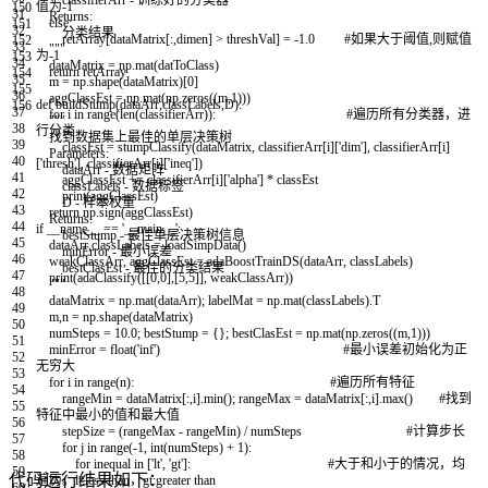
classifierArr - 训练好的分类器
值为-1
150
31
Returns:
else
:
151
32
分类结果
retArray
[
dataMatrix
[
:
,
dimen
]
>
threshVal
]
=
-
1.0
#如果大于阈值,则赋值
152
33
"""
为-1
153
34
dataMatrix
=
np
.
mat
(
datToClass
)
return
retArray
154
35
m
=
np
.
shape
(
dataMatrix
)
[
0
]
155
36
aggClassEst
=
np
.
mat
(
np
.
zeros
(
(
m
,
1
)
)
)
def
buildStump
(
dataArr
,
classLabels
,
D
)
:
156
37
for
i
in
range
(
len
(
classifierArr
)
)
:
#遍历所有分类器，进
"""
38
行分类
找到数据集上最佳的单层决策树
39
classEst
=
stumpClassify
(
dataMatrix
,
classifierArr
[
i
]
[
'dim'
]
,
classifierArr
[
i
]
Parameters:
40
[
'thresh'
]
,
classifierArr
[
i
]
[
'ineq'
]
)
dataArr - 数据矩阵
41
aggClassEst
+=
classifierArr
[
i
]
[
'alpha'
]
*
classEst
classLabels - 数据标签
42
print
(
aggClassEst
)
D - 样本权重
43
return
np
.
sign
(
aggClassEst
)
Returns:
44
if
__name__
==
'__main__'
:
bestStump - 最佳单层决策树信息
45
dataArr
,
classLabels
=
loadSimpData
(
)
minError - 最小误差
46
weakClassArr
,
aggClassEst
=
adaBoostTrainDS
(
dataArr
,
classLabels
)
bestClasEst - 最佳的分类结果
47
print
(
adaClassify
(
[
[
0
,
0
]
,
[
5
,
5
]
]
,
weakClassArr
)
)
"""
48
dataMatrix
=
np
.
mat
(
dataArr
)
;
labelMat
=
np
.
mat
(
classLabels
)
.
T
49
m
,
n
=
np
.
shape
(
dataMatrix
)
50
numSteps
=
10.0
;
bestStump
=
{
}
;
bestClasEst
=
np
.
mat
(
np
.
zeros
(
(
m
,
1
)
)
)
51
minError
=
float
(
'inf'
)
#最小误差初始化为正
52
无穷大
53
for
i
in
range
(
n
)
:
#遍历所有特征
54
rangeMin
=
dataMatrix
[
:
,
i
]
.
min
(
)
;
rangeMax
=
dataMatrix
[
:
,
i
]
.
max
(
)
#找到
55
特征中最小的值和最大值
56
stepSize
=
(
rangeMax
-
rangeMin
)
/
numSteps
#计算步长
57
for
j
in
range
(
-
1
,
int
(
numSteps
)
+
1
)
:
58
for
inequal
in
[
'lt'
,
'gt'
]
:
#大于和小于的情况，均
59
代码运行结果如下：
遍历。lt:less than，gt:greater than