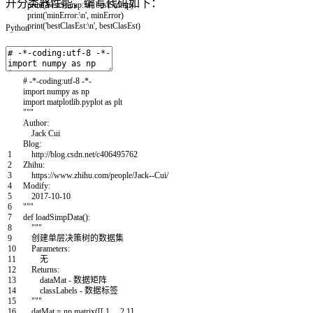
升分类器性能，编写代码如下：
print
(
'bestStump:\n'
,
bestStump
)
print
(
'minError:\n'
,
minError
)
print
(
'bestClasEst:\n'
,
bestClasEst
)
Python
# -*-coding:utf-8 -*-
import
numpy
as
np
import
matplotlib
.
pyplot
as
plt
"""
Author:
Jack Cui
Blog:
1
http://blog.csdn.net/c406495762
2
Zhihu:
3
https://www.zhihu.com/people/Jack--Cui/
4
Modify:
5
2017-10-10
6
"""
7
def
loadSimpData
(
)
:
8
"""
9
创建单层决策树的数据集
10
Parameters:
11
无
12
Returns:
13
dataMat - 数据矩阵
14
classLabels - 数据标签
15
"""
16
datMat
=
np
.
matrix
(
[
[
1.
,
2.1
]
,