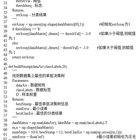
threshVal - 阈值
33
threshIneq - 标志
34
Returns:
35
retArray - 分类结果
36
"""
37
retArray
=
np
.
ones
(
(
np
.
shape
(
dataMatrix
)
[
0
]
,
1
)
)
#初始化retArray为1
38
if
threshIneq
==
'lt'
:
39
retArray
[
dataMatrix
[
:
,
dimen
]
<=
threshVal
]
=
-
1.0
#如果小于阈值,则赋值
40
为-1
41
else
:
42
retArray
[
dataMatrix
[
:
,
dimen
]
>
threshVal
]
=
-
1.0
#如果大于阈值,则赋值
43
为-1
44
return
retArray
45
46
def
buildStump
(
dataArr
,
classLabels
,
D
)
:
47
"""
48
找到数据集上最佳的单层决策树
49
Parameters:
50
dataArr - 数据矩阵
51
classLabels - 数据标签
52
D - 样本权重
53
Returns:
54
bestStump - 最佳单层决策树信息
55
minError - 最小误差
56
bestClasEst - 最佳的分类结果
57
"""
58
dataMatrix
=
np
.
mat
(
dataArr
)
;
labelMat
=
np
.
mat
(
classLabels
)
.
T
59
m
,
n
=
np
.
shape
(
dataMatrix
)
60
numSteps
=
10.0
;
bestStump
=
{
}
;
bestClasEst
=
np
.
mat
(
np
.
zeros
(
(
m
,
1
)
)
)
61
minError
=
float
(
'inf'
)
#最小误差初始化为正无
62