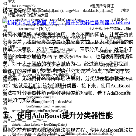
穷大
63
for
i
in
range
(
n
)
:
#遍历所有特征
64
代码运行结果如下：
rangeMin
=
dataMatrix
[
:
,
i
]
.
min
(
)
;
rangeMax
=
dataMatrix
[
:
,
i
]
.
max
(
)
#找到
65
特征中最小的值和最大值
66
stepSize
=
(
rangeMax
-
rangeMin
)
/
numSteps
#计算步长
67
for
j
in
range
(
-
1
,
int
(
numSteps
)
+
1
)
:
68
for
inequal
in
[
'lt'
,
'gt'
]
:
#大于和小于的情况，均遍
69
历。lt:less than，gt:greater than
代码不难理解，就是通过遍历，改变不同的阈值，计算最终的
70
threshVal
=
(
rangeMin
+
float
(
j
)
*
stepSize
)
#计算阈值
71
分类误差，找到分类误差最小的分类方式，即为我们要找的最
predictedVals
=
stumpClassify
(
dataMatrix
,
i
,
threshVal
,
inequal
)
#计算分类
72
结果
佳单层决策树。这里lt表示less than，表示分类方式，对于小于
73
errArr
=
np
.
mat
(
np
.
ones
(
(
m
,
1
)
)
)
#初始化误差矩阵
74
阈值的样本点赋值为-1，gt表示greater than，也是表示分类方
errArr
[
predictedVals
==
labelMat
]
=
0
#分类正确的,赋值
75
为0
76
式，对于大于阈值的样本点赋值为-1。经过遍历，我们找到，
weightedError
=
D
.
T
*
errArr
#计算误差
77
print
(
"split: dim %d, thresh %.2f, thresh ineqal: %s, the weighted error is
训练好的最佳单层决策树的最小分类误差为0.2，就是对于该
78
%.3f"
%
(
i
,
threshVal
,
inequal
,
weightedError
)
)
79
数据集，无论用什么样的单层决策树，分类误差最小就是
if
weightedError
<
minError
:
#找到误差最小的分类
80
方式
0.2。这就是我们训练好的弱分类器。接下来，使用AdaBoost
81
minError
=
weightedError
82
算法提升分类器性能，将分类误差缩短到0，看下AdaBoost算
bestClasEst
=
predictedVals
.
copy
(
)
83
bestStump
[
'dim'
]
=
i
84
法是如何实现的。
bestStump
[
'thresh'
]
=
threshVal
85
bestStump
[
'ineq'
]
=
inequal
86
return
bestStump
,
minError
,
bestClasEst
87
五、使用AdaBoost提升分类器性能
88
if
__name__
==
'__main__'
:
89
dataArr
,
classLabels
=
loadSimpData
(
)
90
D
=
np
.
mat
(
np
.
ones
(
(
5
,
1
)
)
/
5
)
根据之前介绍的AdaBoost算法实现过程，使用AdaBoost算法提
bestStump
,
minError
,
bestClasEst
=
buildStump
(
dataArr
,
classLabels
,
D
)