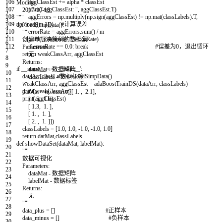
106
aggClassEst
+=
alpha
*
classEst
Modify:
1
107
print
(
"aggClassEst: "
,
aggClassEst
.
T
)
2017-10-10
2
108
aggErrors
=
np
.
multiply
(
np
.
sign
(
aggClassEst
)
!=
np
.
mat
(
classLabels
)
.
T
,
"""
3
109
np
.
ones
(
(
m
,
1
)
)
)
#计算误差
def
loadSimpData
(
)
:
4
110
errorRate
=
aggErrors
.
sum
(
)
/
m
"""
5
111
print
(
"total error: "
,
errorRate
)
创建单层决策树的数据集
6
112
if
errorRate
==
0.0
:
break
#误差为0，退出循环
Parameters:
7
return
weakClassArr
,
aggClassEst
无
8
Returns:
9
if
__name__
==
'__main__'
:
dataMat - 数据矩阵
10
dataArr
,
classLabels
=
loadSimpData
(
)
classLabels - 数据标签
11
weakClassArr
,
aggClassEst
=
adaBoostTrainDS
(
dataArr
,
classLabels
)
"""
12
print
(
weakClassArr
)
datMat
=
np
.
matrix
(
[
[
1.
,
2.1
]
,
13
print
(
aggClassEst
)
[
1.5
,
1.6
]
,
14
[
1.3
,
1.
]
,
15
[
1.
,
1.
]
,
16
[
2.
,
1.
]
]
)
17
classLabels
=
[
1.0
,
1.0
,
-
1.0
,
-
1.0
,
1.0
]
18
return
datMat
,
classLabels
19
def
showDataSet
(
dataMat
,
labelMat
)
:
20
"""
21
数据可视化
22
Parameters:
23
dataMat - 数据矩阵
24
labelMat - 数据标签
25
Returns:
26
无
27
"""
28
data_plus
=
[
]
#正样本
29
data_minus
=
[
]
#负样本
30