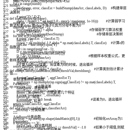
https://www.zhihu.com/people/Jack--Cui/
120
1
for
i
in
range
(
numIt
)
:
Modify:
121
2
bestStump
,
error
,
classEst
=
buildStump
(
dataArr
,
classLabels
,
D
)
#构建单层
2017-10-10
122
3
决策树
"""
123
4
# print("D:",D.T)
def
loadDataSet
(
fileName
)
:
124
5
alpha
=
float
(
0.5
*
np
.
log
(
(
1.0
-
error
)
/
max
(
error
,
1e
-
16
)
)
)
#计算弱学习
numFeat
=
len
(
(
open
(
fileName
)
.
readline
(
)
.
split
(
'\t'
)
)
)
125
6
算法权重alpha,使error不等于0,因为分母不能为0
dataMat
=
[
]
;
labelMat
=
[
]
126
7
bestStump
[
'alpha'
]
=
alpha
#存储弱学习算法权重
fr
=
open
(
fileName
)
127
8
weakClassArr
.
append
(
bestStump
)
#存储单层决策树
for
line
in
fr
.
readlines
(
)
:
128
9
# print("classEst: ", classEst.T)
lineArr
=
[
]
129
10
expon
=
np
.
multiply
(
-
1
*
alpha
*
np
.
mat
(
classLabels
)
.
T
,
classEst
)
#计算e的
curLine
=
line
.
strip
(
)
.
split
(
'\t'
)
130
11
指数项
for
i
in
range
(
numFeat
-
1
)
:
131
12
D
=
np
.
multiply
(
D
,
np
.
exp
(
expon
)
)
lineArr
.
append
(
float
(
curLine
[
i
]
)
)
132
13
D
=
D
/
D
.
sum
(
)
#根据样本权重公式，更
dataMat
.
append
(
lineArr
)
133
14
新样本权重
labelMat
.
append
(
float
(
curLine
[
-
1
]
)
)
134
15
#计算AdaBoost误差，当误差为0的时候，退出循环
return
dataMat
,
labelMat
135
16
aggClassEst
+=
alpha
*
classEst
#计算类别估计累计
def
stumpClassify
(
dataMatrix
,
dimen
,
threshVal
,
threshIneq
)
:
136
17
值
"""
137
18
# print("aggClassEst: ", aggClassEst.T)
单层决策树分类函数
138
19
aggErrors
=
np
.
multiply
(
np
.
sign
(
aggClassEst
)
!=
np
.
mat
(
classLabels
)
.
T
,
Parameters:
139
20
np
.
ones
(
(
m
,
1
)
)
)
#计算误差
dataMatrix - 数据矩阵
140
21
errorRate
=
aggErrors
.
sum
(
)
/
m
dimen - 第dimen列，也就是第几个特征
141
22
# print("total error: ", errorRate)
threshVal - 阈值
142
23
if
errorRate
==
0.0
:
break
#误差为0，退出循环
threshIneq - 标志
143
24
return
weakClassArr
,
aggClassEst
Returns:
144
25
def
adaClassify
(
datToClass
,
classifierArr
)
:
retArray - 分类结果
145
26
"""
"""
146
27
AdaBoost分类函数
retArray
=
np
.
ones
(
(
np
.
shape
(
dataMatrix
)
[
0
]
,
1
)
)
#初始化retArray为1
147
28
Parameters:
if
threshIneq
==
'lt'
:
148
29
datToClass - 待分类样例
retArray
[
dataMatrix
[
:
,
dimen
]
<=
threshVal
]
=
-
1.0
#如果小于阈值,则赋
149
30