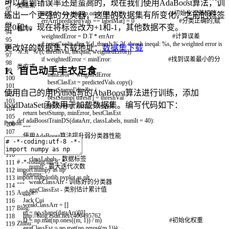
90
可以看到错误率还是蛮高的，现在我们使用AdaBoost算法，训
类结果
91
errArr
=
np
.
mat
(
np
.
ones
(
(
m
,
1
)
)
)
#初始化误差矩阵
练出一个更强的分类器，这里的数据集有所变化，之前的标签
92
errArr
[
predictedVals
==
labelMat
]
=
0
#分类正确的,赋
93
是0和1，现在将标签改为+1和-1，其他数据不变。
值为0
94
weightedError
=
D
.
T
*
errArr
#计算误差
95
# print("split: dim %d, thresh %.2f, thresh ineqal: %s, the weighted error is
更改好的数据集下载地址：
数据集下载
96
%.3f" % (i, threshVal, inequal, weightedError))
97
if
weightedError
<
minError
:
#找到误差最小的分
98
类方式
1、自己动手丰衣足食
99
minError
=
weightedError
100
bestClasEst
=
predictedVals
.
copy
(
)
101
bestStump
[
'dim'
]
=
i
使用自己的用Python写的AbaBoost算法进行训练，添加
102
bestStump
[
'thresh'
]
=
threshVal
103
loadDataSet函数用于加载数据集。编写代码如下：
bestStump
[
'ineq'
]
=
inequal
104
return
bestStump
,
minError
,
bestClasEst
105
def
adaBoostTrainDS
(
dataArr
,
classLabels
,
numIt
=
40
)
:
Python
106
"""
107
使用AdaBoost算法提升弱分类器性能
108
Parameters:
109
dataArr - 数据矩阵
110
classLabels - 数据标签
# -*-coding:utf-8 -*-
111
numIt - 最大迭代次数
import
numpy
as
np
112
Returns:
import
matplotlib
.
pyplot
as
plt
113
weakClassArr - 训练好的分类器
"""
114
aggClassEst - 类别估计累计值
Author:
115
"""
Jack Cui
116
weakClassArr
=
[
]
Blog:
117
m
=
np
.
shape
(
dataArr
)
[
0
]
http://blog.csdn.net/c406495762
118
D
=
np
.
mat
(
np
.
ones
(
(
m
,
1
)
)
/
m
)
#初始化权重
Zhihu:
119
aggClassEst
=
np
.
mat
(
np
.
zeros
(
(
m
,
1
)
)
)