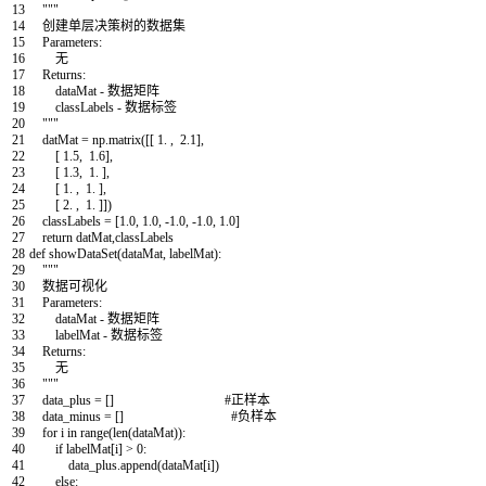
13
"""
14
创建单层决策树的数据集
15
Parameters:
16
无
17
Returns:
18
dataMat - 数据矩阵
19
classLabels - 数据标签
20
"""
21
datMat
=
np
.
matrix
(
[
[
1.
,
2.1
]
,
22
[
1.5
,
1.6
]
,
23
[
1.3
,
1.
]
,
24
[
1.
,
1.
]
,
25
[
2.
,
1.
]
]
)
26
classLabels
=
[
1.0
,
1.0
,
-
1.0
,
-
1.0
,
1.0
]
27
return
datMat
,
classLabels
28
def
showDataSet
(
dataMat
,
labelMat
)
:
29
"""
30
数据可视化
31
Parameters:
32
dataMat - 数据矩阵
33
labelMat - 数据标签
34
Returns:
35
无
36
"""
37
data_plus
=
[
]
#正样本
38
data_minus
=
[
]
#负样本
39
for
i
in
range
(
len
(
dataMat
)
)
:
40
if
labelMat
[
i
]
>
0
:
41
data_plus
.
append
(
dataMat
[
i
]
)
42
else
: