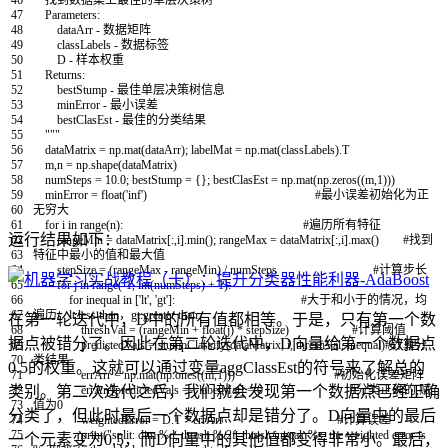
46
找到数据集上最佳的单层决策树
47
Parameters:
48
dataArr - 数据矩阵
49
classLabels - 数据标签
50
D - 样本权重
51
Returns:
52
bestStump - 最佳单层决策树信息
53
minError - 最小误差
54
bestClasEst - 最佳的分类结果
55
"""
56
dataMatrix
=
np
.
mat
(
dataArr
)
;
labelMat
=
np
.
mat
(
classLabels
)
.
T
57
m
,
n
=
np
.
shape
(
dataMatrix
)
58
numSteps
=
10.0
;
bestStump
=
{
}
;
bestClasEst
=
np
.
mat
(
np
.
zeros
(
(
m
,
1
)
)
)
59
minError
=
float
(
'inf'
)
#最小误差初始化为正
60
无穷大
61
for
i
in
range
(
n
)
:
#遍历所有特征
运行结果如下：
62
rangeMin
=
dataMatrix
[
:
,
i
]
.
min
(
)
;
rangeMax
=
dataMatrix
[
:
,
i
]
.
max
(
)
#找到
63
特征中最小的值和最大值
64
stepSize
=
(
rangeMax
-
rangeMin
)
/
numSteps
#计算步长
65
for
j
in
range
(
-
1
,
int
(
numSteps
)
+
1
)
:
66
for
inequal
in
[
'lt'
,
'gt'
]
:
#大于和小于的情况，均
67
遍历。lt:less than，gt:greater than
在第一轮迭代中，D中的所有值都相等。于是，只有第一个数
68
threshVal
=
(
rangeMin
+
float
(
j
)
*
stepSize
)
#计算阈值
据点被错分了。因此在第二轮迭代中，D向量给第一个数据点
69
predictedVals
=
stumpClassify
(
dataMatrix
,
i
,
threshVal
,
inequal
)
#计算分
70
类结果
0.5的权重。这就可以通过变量aggClassEst的符号来了解总的
71
errArr
=
np
.
mat
(
np
.
ones
(
(
m
,
1
)
)
)
#初始化误差矩阵
类别。第二次迭代之后，我们就会发现第一个数据点已经正确
72
errArr
[
predictedVals
==
labelMat
]
=
0
#分类正确的,赋
73
值为0
分类了，但此时最后一个数据点却是错分了。D向量中的最后
74
weightedError
=
D
.
T
*
errArr
#计算误差
75
print
(
"split: dim %d, thresh %.2f, thresh ineqal: %s, the weighted error is
一个元素变为0.5，而D向量中的其他值都变得非常小。最后，