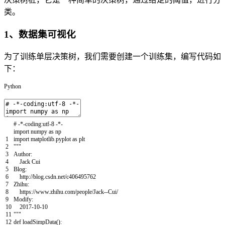
类。
1、数据集可视化
为了训练单层决策树，我们需要创建一个训练集，编写代码如
下：
Python
# -*-coding:utf-8 -*-
import
numpy
as
np
1
import
matplotlib
.
pyplot
as
plt
2
"""
3
Author:
4
Jack Cui
5
Blog:
6
http://blog.csdn.net/c406495762
7
Zhihu:
8
https://www.zhihu.com/people/Jack--Cui/
9
Modify:
10
2017-10-10
11
"""
12
def
loadSimpData
(
)
: