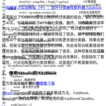
60
threshVal
=
(
rangeMin
+
float
(
j
)
*
stepSize
)
#计算阈值
61
predictedVals
=
stumpClassify
(
dataMatrix
,
i
,
threshVal
,
inequal
)
#计算分
62
类结果
63
errArr
=
np
.
mat
(
np
.
ones
(
(
m
,
1
)
)
)
#初始化误差矩阵
64
errArr
[
predictedVals
==
labelMat
]
=
0
#分类正确的,赋
这里输出了AdaBoost算法训练好的分类器的组合，我们只迭代
65
值为0
66
了40次，也就是训练了40个弱分类器。最终，训练集的错误率
weightedError
=
D
.
T
*
errArr
#计算误差
67
# print("split: dim %d, thresh %.2f, thresh ineqal: %s, the weighted error is
为19.732%，测试集的错误率为19.403%，可以看到相对于
68
%.3f" % (i, threshVal, inequal, weightedError))
69
Sklearn的罗辑回归方法，错误率降低了很多。这个仅仅是我们
if
weightedError
<
minError
:
#找到误差最小的分
70
类方式
71
训练40个弱分类器的结果，如果训练更多弱分类器，效果会更
minError
=
weightedError
72
bestClasEst
=
predictedVals
.
copy
(
)
好。但是当弱分类器数量过多的时候，你会发现训练集错误率
73
bestStump
[
'dim'
]
=
i
74
降低很多，但是测试集错误率提升了很多，这种现象就是
过拟
bestStump
[
'thresh'
]
=
threshVal
75
bestStump
[
'ineq'
]
=
inequal
合(overfitting)。
分类器对训练集的拟合效果好，但是缺失了普
76
return
bestStump
,
minError
,
bestClasEst
77
适性，只对训练集的分类效果好，这是我们不希望看到的。
78
def
adaBoostTrainDS
(
dataArr
,
classLabels
,
numIt
=
40
)
:
79
"""
80
2、使用Sklearn的AdaBoost
使用AdaBoost算法提升弱分类器性能
81
Parameters:
82
dataArr - 数据矩阵
83
官方英文文档手册：
数据集下载
classLabels - 数据标签
84
numIt - 最大迭代次数
85
Returns:
86
sklearn
.ensemble模块提供了很多集成方法，AdaBoost、
weakClassArr - 训练好的分类器
87
aggClassEst - 类别估计累计值
Bagging、随机森林等。本文使用的是AdaBoostClassifier。
88
"""
89
weakClassArr
=
[
]