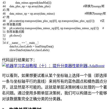
43
data_minus
.
append
(
dataMat
[
i
]
)
44
data_plus_np
=
np
.
array
(
data_plus
)
#转换为numpy矩
45
阵
46
data_minus_np
=
np
.
array
(
data_minus
)
#转换为numpy矩
47
阵
48
plt
.
scatter
(
np
.
transpose
(
data_plus_np
)
[
0
]
,
np
.
transpose
(
data_plus_np
)
[
1
]
)
#正
49
样本散点图
50
plt
.
scatter
(
np
.
transpose
(
data_minus_np
)
[
0
]
,
np
.
transpose
(
data_minus_np
)
[
1
]
)
#
51
负样本散点图
52
plt
.
show
(
)
53
54
if
__name__
==
'__main__'
:
dataArr
,
classLabels
=
loadSimpData
(
)
showDataSet
(
dataArr
,
classLabels
)
代码运行结果如下：
可以看到，如果想要试着从某个坐标轴上选择一个值（即选择
一条与坐标轴平行的直线）来将所有的蓝色圆点和橘色圆点分
开，这显然是不可能的。这就是单层决策树难以处理的一个著
名问题。通过使用多颗单层决策树，我们可以构建出一个能够
对该数据集完全正确分类的分类器。