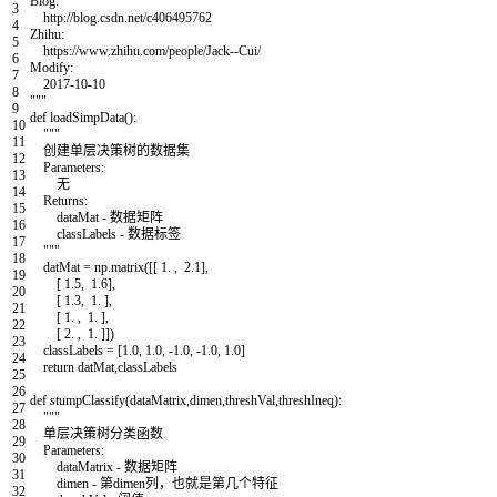
Blog:
3
http://blog.csdn.net/c406495762
4
Zhihu:
5
https://www.zhihu.com/people/Jack--Cui/
6
Modify:
7
2017-10-10
8
"""
9
def
loadSimpData
(
)
:
10
"""
11
创建单层决策树的数据集
12
Parameters:
13
无
14
Returns:
15
dataMat - 数据矩阵
16
classLabels - 数据标签
17
"""
18
datMat
=
np
.
matrix
(
[
[
1.
,
2.1
]
,
19
[
1.5
,
1.6
]
,
20
[
1.3
,
1.
]
,
21
[
1.
,
1.
]
,
22
[
2.
,
1.
]
]
)
23
classLabels
=
[
1.0
,
1.0
,
-
1.0
,
-
1.0
,
1.0
]
24
return
datMat
,
classLabels
25
26
def
stumpClassify
(
dataMatrix
,
dimen
,
threshVal
,
threshIneq
)
:
27
"""
28
单层决策树分类函数
29
Parameters:
30
dataMatrix - 数据矩阵
31
dimen - 第dimen列，也就是第几个特征
32