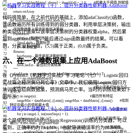
60
retArray
[
dataMatrix
[
:
,
dimen
]
>
threshVal
]
=
-
1.0
#如果大于阈值,则赋值
61
为-1
62
return
retArray
63
代码很简单，在之前代码的基础上，添加adaClassify()函数，
64
def
buildStump
(
dataArr
,
classLabels
,
D
)
:
65
该函数遍历所有训练得到的弱分类器，利用单层决策树，输出
"""
66
找到数据集上最佳的单层决策树
的类别估计值乘以该单层决策树的分类器权重alpha，然后累
67
Parameters:
68
加到aggClassEst上，最后通过sign函数最终的结果。可以看
dataArr - 数据矩阵
69
classLabels - 数据标签
70
到，分类没有问题，(5,5)属于正类，(0,0)属于负类。
D - 样本权重
71
Returns:
72
bestStump - 最佳单层决策树信息
73
六、在一个难数据集上应用AdaBoost
minError - 最小误差
74
bestClasEst - 最佳的分类结果
75
"""
76
dataMatrix
=
np
.
mat
(
dataArr
)
;
labelMat
=
np
.
mat
(
classLabels
)
.
T
在《Python3《机器学习实战》学习笔记（七）：Logistic回归
77
m
,
n
=
np
.
shape
(
dataMatrix
)
78
实战篇之预测病马死亡率》文章中，我们使用Logistic回归方
numSteps
=
10.0
;
bestStump
=
{
}
;
bestClasEst
=
np
.
mat
(
np
.
zeros
(
(
m
,
1
)
)
)
79
minError
=
float
(
'inf'
)
#最小误差初始化为正
法训练马疝病数据集，预测病马死亡率。当时的训练结果如下
80
无穷大
81
图所示：
for
i
in
range
(
n
)
:
#遍历所有特征
82
rangeMin
=
dataMatrix
[
:
,
i
]
.
min
(
)
;
rangeMax
=
dataMatrix
[
:
,
i
]
.
max
(
)
#找到
83
特征中最小的值和最大值
84
stepSize
=
(
rangeMax
-
rangeMin
)
/
numSteps
#计算步长
85
for
j
in
range
(
-
1
,
int
(
numSteps
)
+
1
)
:
86
for
inequal
in
[
'lt'
,
'gt'
]
:
#大于和小于的情况，均
这个是使用Sklearn的LogisticRegression()训练的分类器，可以
87
遍历。lt:less than，gt:greater than
88
看到，正确率约为73.134%，也就是说错误率约为26.866%。
threshVal
=
(
rangeMin
+
float
(
j
)
*
stepSize
)
#计算阈值
89
predictedVals
=
stumpClassify
(
dataMatrix
,
i
,
threshVal
,
inequal
)
#计算分