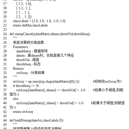
17
[
1.5
,
1.6
]
,
18
[
1.3
,
1.
]
,
19
[
1.
,
1.
]
,
20
[
2.
,
1.
]
]
)
21
classLabels
=
[
1.0
,
1.0
,
-
1.0
,
-
1.0
,
1.0
]
22
return
datMat
,
classLabels
23
24
def
stumpClassify
(
dataMatrix
,
dimen
,
threshVal
,
threshIneq
)
:
25
"""
26
单层决策树分类函数
27
Parameters:
28
dataMatrix - 数据矩阵
29
dimen - 第dimen列，也就是第几个特征
30
threshVal - 阈值
31
threshIneq - 标志
32
Returns:
33
retArray - 分类结果
34
"""
35
retArray
=
np
.
ones
(
(
np
.
shape
(
dataMatrix
)
[
0
]
,
1
)
)
#初始化retArray为1
36
if
threshIneq
==
'lt'
:
37
retArray
[
dataMatrix
[
:
,
dimen
]
<=
threshVal
]
=
-
1.0
#如果小于阈值,则赋
38
值为-1
39
else
:
40
retArray
[
dataMatrix
[
:
,
dimen
]
>
threshVal
]
=
-
1.0
#如果大于阈值,则赋值
41
为-1
42
return
retArray
43
44
def
buildStump
(
dataArr
,
classLabels
,
D
)
:
45
"""