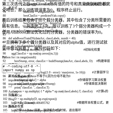
76
%.3f"
%
(
i
,
threshVal
,
inequal
,
weightedError
)
)
第三次迭代之后aggClassEst所有值的符号和真是类别标签都完
77
if
weightedError
<
minError
:
#找到误差最小的分
78
类方式
全吻合，那么训练错误率为0，程序终止运行。
79
minError
=
weightedError
80
bestClasEst
=
predictedVals
.
copy
(
)
81
bestStump
[
'dim'
]
=
i
最后训练结果包含了三个弱分类器，其中包含了分类所需要的
82
bestStump
[
'thresh'
]
=
threshVal
所有信息。一共迭代了3次，所以训练了3个弱分类器构成一个
83
bestStump
[
'ineq'
]
=
inequal
84
return
bestStump
,
minError
,
bestClasEst
使用AdaBoost算法优化过的分类器，分类器的错误率为0。
85
86
def
adaBoostTrainDS
(
dataArr
,
classLabels
,
numIt
=
40
)
:
一旦拥有了多个弱分类器以及其对应的alpha值，进行测试就
87
weakClassArr
=
[
]
88
m
=
np
.
shape
(
dataArr
)
[
0
]
变得想当容易了。编写代码如下：
89
D
=
np
.
mat
(
np
.
ones
(
(
m
,
1
)
)
/
m
)
#初始化权重
90
aggClassEst
=
np
.
mat
(
np
.
zeros
(
(
m
,
1
)
)
)
Python
91
for
i
in
range
(
numIt
)
:
92
bestStump
,
error
,
classEst
=
buildStump
(
dataArr
,
classLabels
,
D
)
#构建单层
93
决策树
94
print
(
"D:"
,
D
.
T
)
95
alpha
=
float
(
0.5
*
np
.
log
(
(
1.0
-
error
)
/
max
(
error
,
1e
-
16
)
)
)
#计算弱学习
96
算法权重alpha,使error不等于0,因为分母不能为0
# -*-coding:utf-8 -*-
97
bestStump
[
'alpha'
]
=
alpha
#存储弱学习算法权重
import
numpy
as
np
98
weakClassArr
.
append
(
bestStump
)
#存储单层决策树
import
matplotlib
.
pyplot
as
plt
99
print
(
"classEst: "
,
classEst
.
T
)
"""
100
expon
=
np
.
multiply
(
-
1
*
alpha
*
np
.
mat
(
classLabels
)
.
T
,
classEst
)
#计算e的
Author:
101
指数项
Jack Cui
102
D
=
np
.
multiply
(
D
,
np
.
exp
(
expon
)
)
Blog:
103
D
=
D
/
D
.
sum
(
)
#根据样本权重公式，更
http://blog.csdn.net/c406495762
104
新样本权重
Zhihu:
105
#计算AdaBoost误差，当误差为0的时候，退出循环
https://www.zhihu.com/people/Jack--Cui/