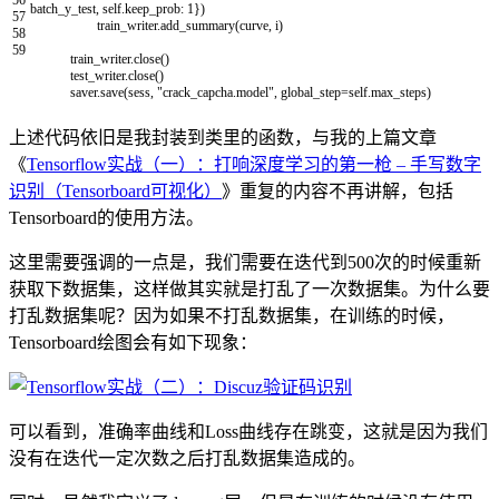
batch_y_test
,
self
.
keep_prob
:
1
}
)
57
train_writer
.
add_summary
(
curve
,
i
)
58
59
train_writer
.
close
(
)
test_writer
.
close
(
)
saver
.
save
(
sess
,
"crack_capcha.model"
,
global_step
=
self
.
max_steps
)
上述代码依旧是我封装到类里的函数，与我的上篇文章
《
Tensorflow实战（一）：打响深度学习的第一枪 – 手写数字
识别（Tensorboard可视化）
》重复的内容不再讲解，包括
Tensorboard的使用方法。
这里需要强调的一点是，我们需要在迭代到500次的时候重新
获取下数据集，这样做其实就是打乱了一次数据集。为什么要
打乱数据集呢？因为如果不打乱数据集，在训练的时候，
Tensorboard绘图会有如下现象：
可以看到，准确率曲线和Loss曲线存在跳变，这就是因为我们
没有在迭代一定次数之后打乱数据集造成的。