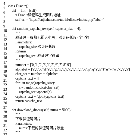
4
class
Discuz
(
)
:
5
def
__init__
(
self
)
:
6
# Discuz验证码生成图片地址
7
self
.
url
=
'https://cuijiahua.com/tutrial/discuz/index.php?label='
8
9
def
random_captcha_text
(
self
,
captcha_size
=
4
)
:
10
"""
11
验证码一般都无视大小写；验证码长度4个字符
12
Parameters:
13
captcha_size:验证码长度
14
Returns:
15
captcha_text:验证码字符串
16
"""
17
number
=
[
'0'
,
'1'
,
'2'
,
'3'
,
'4'
,
'5'
,
'6'
,
'7'
,
'8'
,
'9'
]
18
alphabet
=
[
'a'
,
'b'
,
'c'
,
'd'
,
'e'
,
'f'
,
'g'
,
'h'
,
'i'
,
'j'
,
'k'
,
'l'
,
'm'
,
'n'
,
'o'
,
'p'
,
'q'
,
'r'
,
's'
,
't'
,
'u'
,
'v'
,
'w'
,
'x'
,
'y'
,
'z'
]
19
char_set
=
number
+
alphabet
20
captcha_text
=
[
]
21
for
i
in
range
(
captcha_size
)
:
22
c
=
random
.
choice
(
char_set
)
23
captcha_text
.
append
(
c
)
24
captcha_text
=
''
.
join
(
captcha_text
)
25
return
captcha_text
26
27
def
download_discuz
(
self
,
nums
=
5000
)
:
28
"""
29
下载验证码图片
30
Parameters:
31
nums:下载的验证码图片数量
32
"""
33