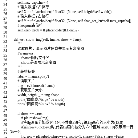
23
self
.
max_captcha
=
4
24
# 输入数据X占位符
25
self
.
X
=
tf
.
placeholder
(
tf
.
float32
,
[
None
,
self
.
heigth
*
self
.
width
]
)
26
# 输入数据Y占位符
27
self
.
Y
=
tf
.
placeholder
(
tf
.
float32
,
[
None
,
self
.
char_set_len
*
self
.
max_captcha
]
)
28
# keepout占位符
29
self
.
keep_prob
=
tf
.
placeholder
(
tf
.
float32
)
30
31
def
test_show_img
(
self
,
fname
,
show
=
True
)
:
32
"""
33
读取图片，显示图片信息并显示其灰度图
34
Parameters:
35
fname:图片文件名
36
show:是否展示灰度图
37
"""
38
# 获得标签
39
label
=
fname
.
split
(
'.'
)
40
# 读取图片
41
img
=
cv2
.
imread
(
fname
)
42
# 获取图片大小
43
width
,
heigth
,
_
=
img
.
shape
44
print
(
"图像宽:%s px"
%
width
)
45
print
(
"图像高:%s px"
%
heigth
)
46
47
if
show
==
True
:
48
# plt.imshow(img)
49
#将fig画布分隔成1行1列,不共享x轴和y轴,fig画布的大小为(13,8)
50
#当nrow=3,nclos=2时,代表fig画布被分为六个区域,axs[0][0]表示第一行
51
第一列
52
fig
,
axs
=
plt
.
subplots
(
nrows
=
2
,
ncols
=
1
,
sharex
=
False
,
sharey
=
False
,