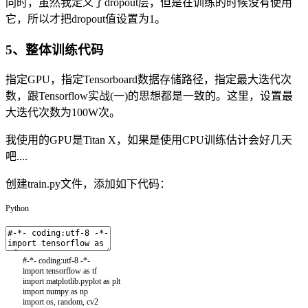
同时，虽然我定义了dropout层，但是在训练的时候没有使用
它，所以才把dropout值设置为1。
5、整体训练代码
指定GPU，指定Tensorboard数据存储路径，指定最大迭代次
数，跟Tensorflow实战(一)的思想都是一致的。这里，设置最
大迭代次数为100W次。
我使用的GPU是Titan X，如果是使用CPU训练估计会好几天
吧....
创建train.py文件，添加如下代码：
Python
#-*- coding:utf-8 -*-
import
tensorflow
as
tf
import
matplotlib
.
pyplot
as
plt
import
numpy
as
np
import
os
,
random
,
cv2