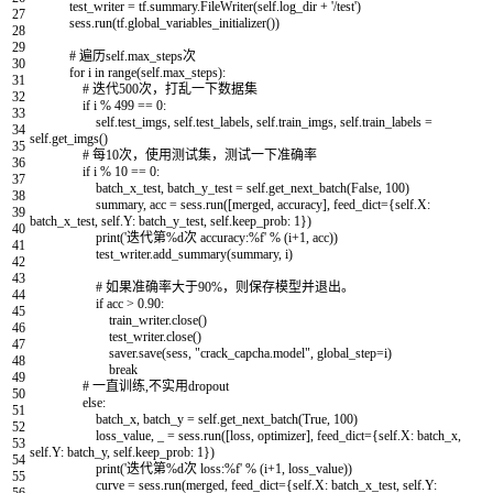
test_writer
=
tf
.
summary
.
FileWriter
(
self
.
log_dir
+
'/test'
)
27
sess
.
run
(
tf
.
global_variables_initializer
(
)
)
28
29
# 遍历self.max_steps次
30
for
i
in
range
(
self
.
max_steps
)
:
31
# 迭代500次，打乱一下数据集
32
if
i
%
499
==
0
:
33
self
.
test_imgs
,
self
.
test_labels
,
self
.
train_imgs
,
self
.
train_labels
=
34
self
.
get_imgs
(
)
35
# 每10次，使用测试集，测试一下准确率
36
if
i
%
10
==
0
:
37
batch_x_test
,
batch_y_test
=
self
.
get_next_batch
(
False
,
100
)
38
summary
,
acc
=
sess
.
run
(
[
merged
,
accuracy
]
,
feed_dict
=
{
self
.
X
:
39
batch_x_test
,
self
.
Y
:
batch_y_test
,
self
.
keep_prob
:
1
}
)
40
print
(
'迭代第%d次 accuracy:%f'
%
(
i
+
1
,
acc
)
)
41
test_writer
.
add_summary
(
summary
,
i
)
42
43
# 如果准确率大于90%，则保存模型并退出。
44
if
acc
>
0.90
:
45
train_writer
.
close
(
)
46
test_writer
.
close
(
)
47
saver
.
save
(
sess
,
"crack_capcha.model"
,
global_step
=
i
)
48
break
49
# 一直训练,不实用dropout
50
else
:
51
batch_x
,
batch_y
=
self
.
get_next_batch
(
True
,
100
)
52
loss_value
,
_
=
sess
.
run
(
[
loss
,
optimizer
]
,
feed_dict
=
{
self
.
X
:
batch_x
,
53
self
.
Y
:
batch_y
,
self
.
keep_prob
:
1
}
)
54
print
(
'迭代第%d次 loss:%f'
%
(
i
+
1
,
loss_value
)
)
55
curve
=
sess
.
run
(
merged
,
feed_dict
=
{
self
.
X
:
batch_x_test
,
self
.
Y
:
56