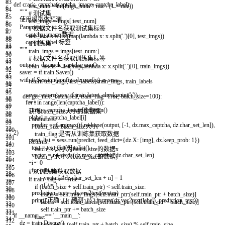
5
83
def
crack_captcha
(
captcha_image
,
captcha_label
)
:
test_num
=
int
(
imgs_num
*
rate
/
(
1
+
rate
)
)
6
84
"""
# 测试集
7
85
使用模型做预测
test_imgs
=
imgs
[
:
test_num
]
8
86
Parameters:
# 根据文件名获取测试集标签
9
87
captcha_image:数据
test_labels
=
list
(
map
(
lambda
x
:
x
.
split
(
'.'
)
[
0
]
,
test_imgs
)
)
10
88
captcha_label:标签
# 训练集
11
89
"""
train_imgs
=
imgs
[
test_num
:
]
12
90
# 根据文件名获取训练集标签
13
91
output
=
dz
.
crack_captcha_cnn
(
)
train_labels
=
list
(
map
(
lambda
x
:
x
.
split
(
'.'
)
[
0
]
,
train_imgs
)
)
14
92
saver
=
tf
.
train
.
Saver
(
)
15
93
with
tf
.
Session
(
config
=
dz
.
config
)
as
sess
:
return
test_imgs
,
test_labels
,
train_imgs
,
train_labels
16
94
17
95
saver
.
restore
(
sess
,
tf
.
train
.
latest_checkpoint
(
'.'
)
)
def
get_next_batch
(
self
,
train_flag
=
True
,
batch_size
=
100
)
:
18
96
for
i
in
range
(
len
(
captcha_label
)
)
:
"""
19
97
img
=
captcha_image
[
i
]
.
flatten
(
)
获得batch_size大小的数据集
20
98
label
=
captcha_label
[
i
]
Parameters:
21
99
predict
=
tf
.
argmax
(
tf
.
reshape
(
output
,
[
-
1
,
dz
.
max_captcha
,
dz
.
char_set_len
]
)
,
batch_size:batch_size大小
22
100
2
)
train_flag:是否从训练集获取数据
23
101
text_list
=
sess
.
run
(
predict
,
feed_dict
=
{
dz
.
X
:
[
img
]
,
dz
.
keep_prob
:
1
}
)
Returns:
24
102
text
=
text_list
[
0
]
.
tolist
(
)
batch_x:大小为batch_size的数据x
25
103
vector
=
np
.
zeros
(
dz
.
max_captcha
*
dz
.
char_set_len
)
batch_y:大小为batch_size的数据y
26
104
i
=
0
"""
27
105
for
n
in
text
:
# 从训练集获取数据
28
106
vector
[
i
*
dz
.
char_set_len
+
n
]
=
1
if
train_flag
==
True
:
29
107
i
+=
1
if
(
batch_size
+
self
.
train_ptr
)
<
self
.
train_size
:
30
108
prediction_text
=
dz
.
vec2text
(
vector
)
trains
=
self
.
train_imgs
[
self
.
train_ptr
:
(
self
.
train_ptr
+
batch_size
)
]
31
109
print
(
"正确: {} 预测: {}"
.
format
(
dz
.
vec2text
(
label
)
,
prediction_text
)
)
labels
=
self
.
train_labels
[
self
.
train_ptr
:
(
self
.
train_ptr
+
batch_size
)
]
32
110
self
.
train_ptr
+=
batch_size
33
111
if
__name__
==
'__main__'
:
else
:
34
112
dz
=
train
.
Discuz
(
)
new_ptr
=
(
self
.
train_ptr
+
batch_size
)
%
self
.
train_size