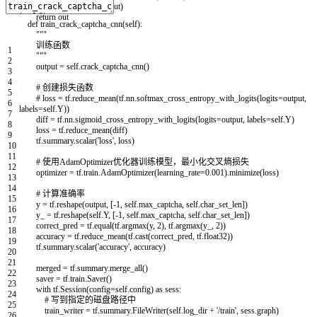
# out = tf.nn.softmax(out)
return
out
def
train_crack_captcha_cnn
(
self
)
:
"""
训练函数
1
"""
2
output
=
self
.
crack_captcha_cnn
(
)
3
4
# 创建损失函数
5
# loss = tf.reduce_mean(tf.nn.softmax_cross_entropy_with_logits(logits=output,
6
labels=self.Y))
7
diff
=
tf
.
nn
.
sigmoid_cross_entropy_with_logits
(
logits
=
output
,
labels
=
self
.
Y
)
8
loss
=
tf
.
reduce_mean
(
diff
)
9
tf
.
summary
.
scalar
(
'loss'
,
loss
)
10
11
# 使用AdamOptimizer优化器训练模型，最小化交叉熵损失
12
optimizer
=
tf
.
train
.
AdamOptimizer
(
learning_rate
=
0.001
)
.
minimize
(
loss
)
13
14
# 计算准确率
15
y
=
tf
.
reshape
(
output
,
[
-
1
,
self
.
max_captcha
,
self
.
char_set_len
]
)
16
y_
=
tf
.
reshape
(
self
.
Y
,
[
-
1
,
self
.
max_captcha
,
self
.
char_set_len
]
)
17
correct_pred
=
tf
.
equal
(
tf
.
argmax
(
y
,
2
)
,
tf
.
argmax
(
y_
,
2
)
)
18
accuracy
=
tf
.
reduce_mean
(
tf
.
cast
(
correct_pred
,
tf
.
float32
)
)
19
tf
.
summary
.
scalar
(
'accuracy'
,
accuracy
)
20
21
merged
=
tf
.
summary
.
merge_all
(
)
22
saver
=
tf
.
train
.
Saver
(
)
23
with
tf
.
Session
(
config
=
self
.
config
)
as
sess
:
24
# 写到指定的磁盘路径中
25
train_writer
=
tf
.
summary
.
FileWriter
(
self
.
log_dir
+
'/train'
,
sess
.
graph
)
26