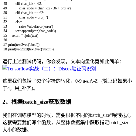
48
elif
char_idx
<
62
:
49
char_code
=
char_idx
-
36
+
ord
(
'a'
)
50
elif
char_idx
==
62
:
51
char_code
=
ord
(
'_'
)
52
else
:
53
raise
ValueError
(
'error'
)
54
text
.
append
(
chr
(
char_code
)
)
55
return
""
.
join
(
text
)
56
57
print
(
text2vec
(
'abcd'
)
)
58
print
(
vec2text
(
text2vec
(
'abcd'
)
)
)
运行上述测试代码，你会发现，文本向量化竟如此简单：
这里我们包括了63个字符的转化，0-9 a-z A-Z _(验证码如果小
于4，用_补齐)。
2、根据batch_size获取数据
我们在训练模型的时候，需要根据不同的batch_size"喂"数据。
这就需要我们写个函数，从整体数据集中获取指定batch_size
大小的数据。