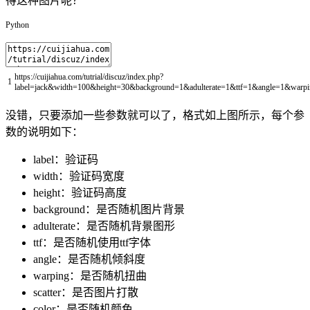
得这种图片呢？
Python
https
:
/
/
cuijiahua
.
com
/
tutrial
/
discuz
/
index
.
php
?
1
label
=
jack
&
width
=
100
&
height
=
30
&
background
=
1
&
adulterate
=
1
&
ttf
=
1
&
angle
=
1
&
warpi
没错，只要添加一些参数就可以了，格式如上图所示，每个参
数的说明如下：
label：验证码
width：验证码宽度
height：验证码高度
background：是否随机图片背景
adulterate：是否随机背景图形
ttf：是否随机使用ttf字体
angle：是否随机倾斜度
warping：是否随机扭曲
scatter：是否图片打散
color：是否随机颜色