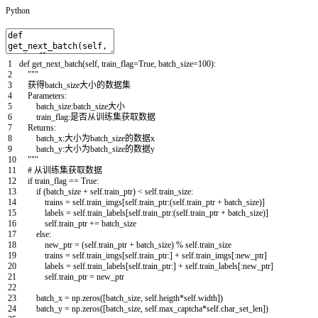
Python
1
def
get_next_batch
(
self
,
train_flag
=
True
,
batch_size
=
100
)
:
2
"""
3
获得batch_size大小的数据集
4
Parameters:
5
batch_size:batch_size大小
6
train_flag:是否从训练集获取数据
7
Returns:
8
batch_x:大小为batch_size的数据x
9
batch_y:大小为batch_size的数据y
10
"""
11
# 从训练集获取数据
12
if
train_flag
==
True
:
13
if
(
batch_size
+
self
.
train_ptr
)
<
self
.
train_size
:
14
trains
=
self
.
train_imgs
[
self
.
train_ptr
:
(
self
.
train_ptr
+
batch_size
)
]
15
labels
=
self
.
train_labels
[
self
.
train_ptr
:
(
self
.
train_ptr
+
batch_size
)
]
16
self
.
train_ptr
+=
batch_size
17
else
:
18
new_ptr
=
(
self
.
train_ptr
+
batch_size
)
%
self
.
train_size
19
trains
=
self
.
train_imgs
[
self
.
train_ptr
:
]
+
self
.
train_imgs
[
:
new_ptr
]
20
labels
=
self
.
train_labels
[
self
.
train_ptr
:
]
+
self
.
train_labels
[
:
new_ptr
]
21
self
.
train_ptr
=
new_ptr
22
23
batch_x
=
np
.
zeros
(
[
batch_size
,
self
.
heigth
*
self
.
width
]
)
24
batch_y
=
np
.
zeros
(
[
batch_size
,
self
.
max_captcha
*
self
.
char_set_len
]
)