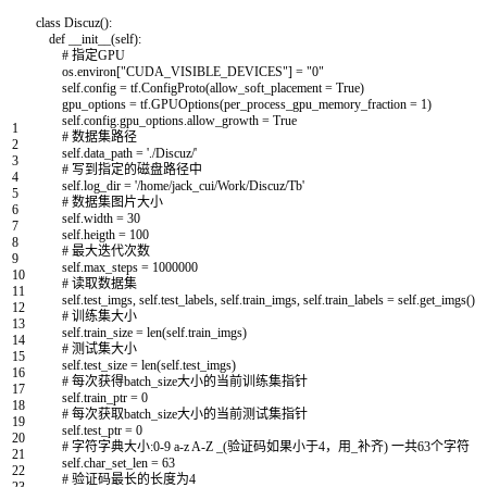
class
Discuz
(
)
:
def
__init__
(
self
)
:
# 指定GPU
os
.
environ
[
"CUDA_VISIBLE_DEVICES"
]
=
"0"
self
.
config
=
tf
.
ConfigProto
(
allow_soft_placement
=
True
)
gpu_options
=
tf
.
GPUOptions
(
per_process_gpu_memory_fraction
=
1
)
self
.
config
.
gpu_options
.
allow_growth
=
True
1
# 数据集路径
2
self
.
data_path
=
'./Discuz/'
3
# 写到指定的磁盘路径中
4
self
.
log_dir
=
'/home/jack_cui/Work/Discuz/Tb'
5
# 数据集图片大小
6
self
.
width
=
30
7
self
.
heigth
=
100
8
# 最大迭代次数
9
self
.
max_steps
=
1000000
10
# 读取数据集
11
self
.
test_imgs
,
self
.
test_labels
,
self
.
train_imgs
,
self
.
train_labels
=
self
.
get_imgs
(
)
12
# 训练集大小
13
self
.
train_size
=
len
(
self
.
train_imgs
)
14
# 测试集大小
15
self
.
test_size
=
len
(
self
.
test_imgs
)
16
# 每次获得batch_size大小的当前训练集指针
17
self
.
train_ptr
=
0
18
# 每次获取batch_size大小的当前测试集指针
19
self
.
test_ptr
=
0
20
# 字符字典大小:0-9 a-z A-Z _(验证码如果小于4，用_补齐) 一共63个字符
21
self
.
char_set_len
=
63
22
# 验证码最长的长度为4