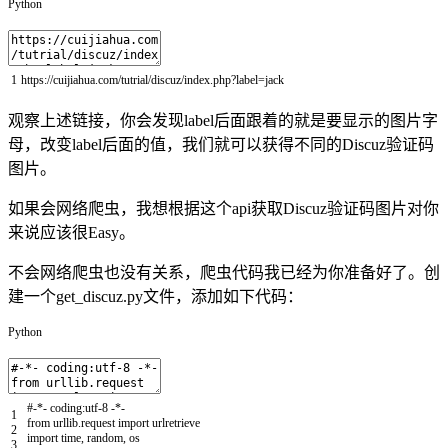
Python
1
https
:
/
/
cuijiahua
.
com
/
tutrial
/
discuz
/
index
.
php
?
label
=
jack
观察上述链接，你会发现label后面跟着的就是要显示的图片字
母，改变label后面的值，我们就可以获得不同的Discuz验证码
图片。
如果会网络爬虫，我想根据这个api获取Discuz验证码图片对你
来说应该很Easy。
不会网络爬虫也没有关系，爬虫代码我已经为你准备好了。创
建一个get_discuz.py文件，添加如下代码：
Python
#-*- coding:utf-8 -*-
1
from
urllib
.
request
import
urlretrieve
2
import
time
,
random
,
os
3