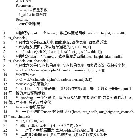
定义CNN
Parameters:
w_alpha:权重系数
b_alpha:偏置系数
Returns:
out:CNN输出
"""
1
# 卷积的input: 一个Tensor。数据维度是四维[batch, in_height, in_width,
2
in_channels]
3
# 具体含义是[batch大小, 图像高度, 图像宽度, 图像通道数]
4
# 因为是灰度图，所以是单通道的[?, 100, 30, 1]
5
x
=
tf
.
reshape
(
self
.
X
,
shape
=
[
-
1
,
self
.
heigth
,
self
.
width
,
1
]
)
6
# 卷积的filter:一个Tensor。数据维度是四维[filter_height, filter_width,
7
in_channels, out_channels]
8
# 具体含义是[卷积核的高度, 卷积核的宽度, 图像通道数, 卷积核个数]
9
w_c1
=
tf
.
Variable
(
w_alpha
*
tf
.
random_normal
(
[
3
,
3
,
1
,
32
]
)
)
10
# 偏置项bias
11
b_c1
=
tf
.
Variable
(
b_alpha
*
tf
.
random_normal
(
[
32
]
)
)
12
# conv2d卷积层输入:
13
# strides: 一个长度是4的一维整数类型数组，每一维度对应的是 input 中
14
每一维的对应移动步数
15
# padding：一个字符串，取值为 SAME 或者 VALID 前者使得卷积后图
16
像尺寸不变, 后者尺寸变化
17
# conv2d卷积层输出:
18
# 一个四维的Tensor, 数据维度为 [batch, out_width, out_height, in_channels
19
* out_channels]
20
# [?, 100, 30, 32]
21
# 输出计算公式H0 = (H - F + 2 * P) / S + 1
22
# 对于本卷积层而言,因为padding为SAME,所以P为1。
23
# 其中H为图像高度,F为卷积核高度,P为边填充,S为步长