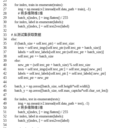
25
26
for
index
,
train
in
enumerate
(
trains
)
:
27
img
=
np
.
mean
(
cv2
.
imread
(
self
.
data_path
+
train
)
,
-
1
)
28
# 将多维降维1维
29
batch_x
[
index
,
:
]
=
img
.
flatten
(
)
/
255
30
for
index
,
label
in
enumerate
(
labels
)
:
31
batch_y
[
index
,
:
]
=
self
.
text2vec
(
label
)
32
33
# 从测试集获取数据
34
else
:
35
if
(
batch_size
+
self
.
test_ptr
)
<
self
.
test_size
:
36
tests
=
self
.
test_imgs
[
self
.
test_ptr
:
(
self
.
test_ptr
+
batch_size
)
]
37
labels
=
self
.
test_labels
[
self
.
test_ptr
:
(
self
.
test_ptr
+
batch_size
)
]
38
self
.
test_ptr
+=
batch_size
39
else
:
40
new_ptr
=
(
self
.
test_ptr
+
batch_size
)
%
self
.
test_size
41
tests
=
self
.
test_imgs
[
self
.
test_ptr
:
]
+
self
.
test_imgs
[
:
new_ptr
]
42
labels
=
self
.
test_labels
[
self
.
test_ptr
:
]
+
self
.
test_labels
[
:
new_ptr
]
43
self
.
test_ptr
=
new_ptr
44
45
batch_x
=
np
.
zeros
(
[
batch_size
,
self
.
heigth
*
self
.
width
]
)
46
batch_y
=
np
.
zeros
(
[
batch_size
,
self
.
max_captcha
*
self
.
char_set_len
]
)
47
48
for
index
,
test
in
enumerate
(
tests
)
:
49
img
=
np
.
mean
(
cv2
.
imread
(
self
.
data_path
+
test
)
,
-
1
)
50
# 将多维降维1维
51
batch_x
[
index
,
:
]
=
img
.
flatten
(
)
/
255
52
for
index
,
label
in
enumerate
(
labels
)
:
53
batch_y
[
index
,
:
]
=
self
.
text2vec
(
label
)
54