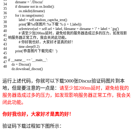
dirname
=
'./Discuz'
34
if
dirname
not
in
os
.
listdir
(
)
:
35
os
.
mkdir
(
dirname
)
36
for
i
in
range
(
nums
)
:
37
label
=
self
.
random_captcha_text
(
)
38
print
(
'第%d张图片:%s下载'
%
(
i
+
1
,
label
)
)
39
urlretrieve
(
url
=
self
.
url
+
label
,
filename
=
dirname
+
'/'
+
label
+
'.jpg'
)
40
# 请至少加200ms延时，避免给我的服务器造成过多的压力，如发现影
41
响服务器正常工作，我会关闭此功能。
42
# 你好我也好，大家好才是真的好！
43
time
.
sleep
(
0.2
)
44
print
(
'恭喜图片下载完成！'
)
45
46
if
__name__
==
'__main__'
:
47
dz
=
Discuz
(
)
48
dz
.
download_discuz
(
)
运行上述代码，你就可以下载5000张Discuz验证码图片到本
地，但是要注意的一点是：
请至少加200ms延时，避免给我的
服务器造成过多的压力，如发现影响服务器正常工作，我会关
闭此功能。
你好我也好，大家好才是真的好！
验证码下载过程如下图所示：