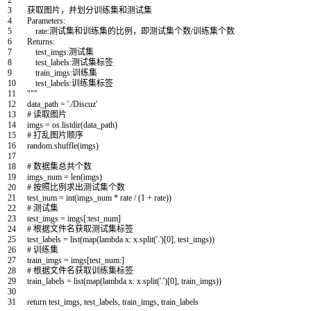
2
"""
3
获取图片，并划分训练集和测试集
4
Parameters:
5
rate:测试集和训练集的比例，即测试集个数/训练集个数
6
Returns:
7
test_imgs:测试集
8
test_labels:测试集标签
9
train_imgs:训练集
10
test_labels:训练集标签
11
"""
12
data_path
=
'./Discuz'
13
# 读取图片
14
imgs
=
os
.
listdir
(
data_path
)
15
# 打乱图片顺序
16
random
.
shuffle
(
imgs
)
17
18
# 数据集总共个数
19
imgs_num
=
len
(
imgs
)
20
# 按照比例求出测试集个数
21
test_num
=
int
(
imgs_num
*
rate
/
(
1
+
rate
)
)
22
# 测试集
23
test_imgs
=
imgs
[
:
test_num
]
24
# 根据文件名获取测试集标签
25
test_labels
=
list
(
map
(
lambda
x
:
x
.
split
(
'.'
)
[
0
]
,
test_imgs
)
)
26
# 训练集
27
train_imgs
=
imgs
[
test_num
:
]
28
# 根据文件名获取训练集标签
29
train_labels
=
list
(
map
(
lambda
x
:
x
.
split
(
'.'
)
[
0
]
,
train_imgs
)
)
30
31
return
test_imgs
,
test_labels
,
train_imgs
,
train_labels