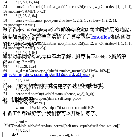
54
# [?, 50, 15, 64]
55
conv2
=
tf
.
nn
.
relu
(
tf
.
nn
.
bias_add
(
tf
.
nn
.
conv2d
(
conv1
,
w_c2
,
strides
=
[
1
,
1
,
1
,
1
]
,
56
padding
=
'SAME'
)
,
b_c2
)
)
57
# [?, 25, 8, 64]
58
conv2
=
tf
.
nn
.
max_pool
(
conv2
,
ksize
=
[
1
,
2
,
2
,
1
]
,
strides
=
[
1
,
2
,
2
,
1
]
,
59
padding
=
'SAME'
)
为了省事，name_scope什么都没有设定。每个网络层的功能，
60
w_c3
=
tf
.
Variable
(
w_alpha
*
tf
.
random_normal
(
[
3
,
3
,
64
,
64
]
)
)
61
b_c3
=
tf
.
Variable
(
b_alpha
*
tf
.
random_normal
(
[
64
]
)
)
维度都已经在注释里写清楚了，甚至包括
tensorflow
相应函数
62
# [?, 25, 8, 64]
63
conv3
=
tf
.
nn
.
relu
(
tf
.
nn
.
bias_add
(
tf
.
nn
.
conv2d
(
conv2
,
w_c3
,
strides
=
[
1
,
1
,
1
,
1
]
,
的说明也注释好了。
64
padding
=
'SAME'
)
,
b_c3
)
)
65
# [?, 13, 4, 64]
如果对于网络结构计算不太了解，推荐看下LeNet-5网络解
66
conv3
=
tf
.
nn
.
max_pool
(
conv3
,
ksize
=
[
1
,
2
,
2
,
1
]
,
strides
=
[
1
,
2
,
2
,
1
]
,
67
padding
=
'SAME'
)
析：
68
# [3328, 1024]
69
w_d
=
tf
.
Variable
(
w_alpha
*
tf
.
random_normal
(
[
4
*
13
*
64
,
1024
]
)
)
https://cuijiahua.com/blog/2018/01/dl_3.html
70
b_d
=
tf
.
Variable
(
b_alpha
*
tf
.
random_normal
(
[
1024
]
)
)
71
# [?, 3328]
72
dense
=
tf
.
reshape
(
conv3
,
[
-
1
,
w_d
.
get_shape
(
)
.
as_list
(
)
[
0
]
]
)
LeNet-5的网络结构研究清楚了，这里也就懂了。
73
# [?, 1024]
74
dense
=
tf
.
nn
.
relu
(
tf
.
add
(
tf
.
matmul
(
dense
,
w_d
)
,
b_d
)
)
75
dense
=
tf
.
nn
.
dropout
(
dense
,
self
.
keep_prob
)
4、训练函数
76
# [1024, 63*4=252]
w_out
=
tf
.
Variable
(
w_alpha
*
tf
.
random_normal
(
[
1024
,
self
.
max_captcha
*
self
.
char_set_len
]
)
)
准备工作都做好了，我们就可以开始训练了。
b_out
=
Python
tf
.
Variable
(
b_alpha
*
tf
.
random_normal
(
[
self
.
max_captcha
*
self
.
char_set_len
]
)
)
# [?, 252]
out
=
tf
.
add
(
tf
.
matmul
(
dense
,
w_out
)
,
b_out
)