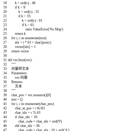
18
k
=
ord
(
c
)
-
48
19
if
k
>
9
:
20
k
=
ord
(
c
)
-
55
21
if
k
>
35
:
22
k
=
ord
(
c
)
-
61
23
if
k
>
61
:
24
raise
ValueError
(
'No Map'
)
25
return
k
26
for
i
,
c
in
enumerate
(
text
)
:
27
idx
=
i
*
63
+
char2pos
(
c
)
28
vector
[
idx
]
=
1
29
return
vector
30
31
def
vec2text
(
vec
)
:
32
"""
33
向量转文本
34
Parameters:
35
vec:向量
36
Returns:
37
文本
38
"""
39
char_pos
=
vec
.
nonzero
(
)
[
0
]
40
text
=
[
]
41
for
i
,
c
in
enumerate
(
char_pos
)
:
42
char_at_pos
=
i
#c/63
43
char_idx
=
c
%
63
44
if
char_idx
<
10
:
45
char_code
=
char_idx
+
ord
(
'0'
)
46
elif
char_idx
<
36
:
47
char_code
=
char_idx
-
10
+
ord
(
'A'
)