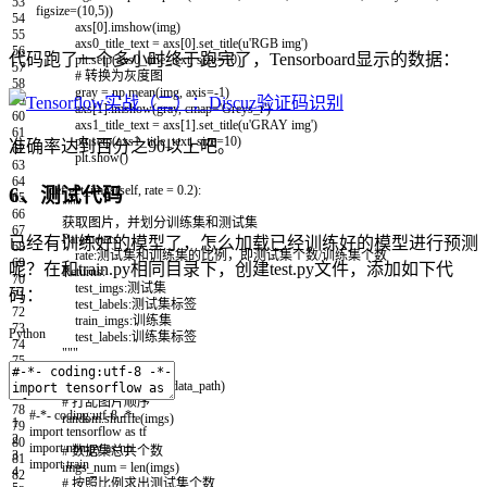
53
figsize
=
(
10
,
5
)
)
54
axs
[
0
]
.
imshow
(
img
)
55
axs0_title_text
=
axs
[
0
]
.
set_title
(
u
'RGB img'
)
56
代码跑了一个多小时终于跑完了，Tensorboard显示的数据：
plt
.
setp
(
axs0_title_text
,
size
=
10
)
57
# 转换为灰度图
58
gray
=
np
.
mean
(
img
,
axis
=
-
1
)
59
axs
[
1
]
.
imshow
(
gray
,
cmap
=
'Greys_r'
)
60
axs1_title_text
=
axs
[
1
]
.
set_title
(
u
'GRAY img'
)
61
plt
.
setp
(
axs1_title_text
,
size
=
10
)
准确率达到百分之90以上吧。
62
plt
.
show
(
)
63
64
def
get_imgs
(
self
,
rate
=
0.2
)
:
6、测试代码
65
"""
66
获取图片，并划分训练集和测试集
67
Parameters:
已经有训练好的模型了，怎么加载已经训练好的模型进行预测
68
rate:测试集和训练集的比例，即测试集个数/训练集个数
69
呢？在和train.py相同目录下，创建test.py文件，添加如下代
Returns:
70
test_imgs:测试集
码：
71
test_labels:测试集标签
72
train_imgs:训练集
73
Python
test_labels:训练集标签
74
"""
75
# 读取图片
76
imgs
=
os
.
listdir
(
self
.
data_path
)
77
# 打乱图片顺序
78
#-*- coding:utf-8 -*-
random
.
shuffle
(
imgs
)
1
79
import
tensorflow
as
tf
2
80
import
numpy
as
np
# 数据集总共个数
3
81
import
train
imgs_num
=
len
(
imgs
)
4
82
# 按照比例求出测试集个数