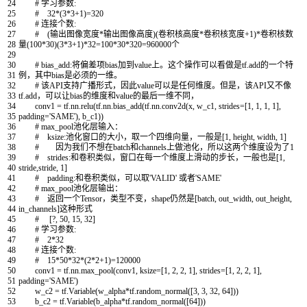
24
# 学习参数:
25
# 32*(3*3+1)=320
26
# 连接个数:
27
# (输出图像宽度*输出图像高度)(卷积核高度*卷积核宽度+1)*卷积核数
28
量(100*30)(3*3+1)*32=100*30*320=960000个
29
30
# bias_add:将偏差项bias加到value上。这个操作可以看做是tf.add的一个特
31
例，其中bias是必须的一维。
32
# 该API支持广播形式，因此value可以是任何维度。但是，该API又不像
33
tf.add，可以让bias的维度和value的最后一维不同，
34
conv1
=
tf
.
nn
.
relu
(
tf
.
nn
.
bias_add
(
tf
.
nn
.
conv2d
(
x
,
w_c1
,
strides
=
[
1
,
1
,
1
,
1
]
,
35
padding
=
'SAME'
)
,
b_c1
)
)
36
# max_pool池化层输入：
37
# ksize:池化窗口的大小，取一个四维向量，一般是[1, height, width, 1]
38
# 因为我们不想在batch和channels上做池化，所以这两个维度设为了1
39
# strides:和卷积类似，窗口在每一个维度上滑动的步长，一般也是[1,
40
stride,stride, 1]
41
# padding:和卷积类似，可以取'VALID' 或者'SAME'
42
# max_pool池化层输出：
43
# 返回一个Tensor，类型不变，shape仍然是[batch, out_width, out_height,
44
in_channels]这种形式
45
# [?, 50, 15, 32]
46
# 学习参数:
47
# 2*32
48
# 连接个数:
49
# 15*50*32*(2*2+1)=120000
50
conv1
=
tf
.
nn
.
max_pool
(
conv1
,
ksize
=
[
1
,
2
,
2
,
1
]
,
strides
=
[
1
,
2
,
2
,
1
]
,
51
padding
=
'SAME'
)
52
w_c2
=
tf
.
Variable
(
w_alpha
*
tf
.
random_normal
(
[
3
,
3
,
32
,
64
]
)
)
53
b_c2
=
tf
.
Variable
(
b_alpha
*
tf
.
random_normal
(
[
64
]
)
)