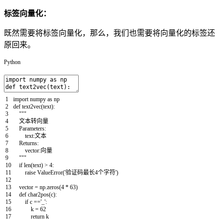
标签向量化：
既然需要将标签向量化，那么，我们也需要将向量化的标签还
原回来。
Python
1
import
numpy
as
np
2
def
text2vec
(
text
)
:
3
"""
4
文本转向量
5
Parameters:
6
text:文本
7
Returns:
8
vector:向量
9
"""
10
if
len
(
text
)
>
4
:
11
raise
ValueError
(
'验证码最长4个字符'
)
12
13
vector
=
np
.
zeros
(
4
*
63
)
14
def
char2pos
(
c
)
:
15
if
c
==
'_'
:
16
k
=
62
17
return
k