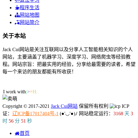
算法学习
程序生活
网站地图
网站简介
关于本站
Jack Cui网站是关注互联网以及分享人工智能相关知识的个人
网站，主要涵盖了机器学习、深度学习、网络爬虫等经验教
程。网站宗旨：把最实用的经验，分享给最需要的读者，希望
每一个来访的朋友都能有所收获！
54人在线
I work with ML/
c
6
n
Copyright © 2017-2021
Jack Cui网站
保留所有权利
ICP
证：
辽ICP备17017404号-1
(●'◡'●)ﾉ
网站稳定运行：
3168
天
3
时
56
分
51
秒
首页