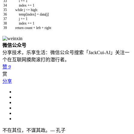
33
i
+=
1
34
index
+=
1
35
while
j
<=
high
:
36
temp
[
index
]
=
data
[
j
]
37
j
+=
1
38
index
+=
1
39
return
count
+
left
+
right
微信公众号
分享技术，乐享生活：微信公众号搜索「JackCui-AI」关注一
个在互联网摸爬滚打的潜行者。
赞
9
赏
分享
不在其位，不谋其政。--- 孔子