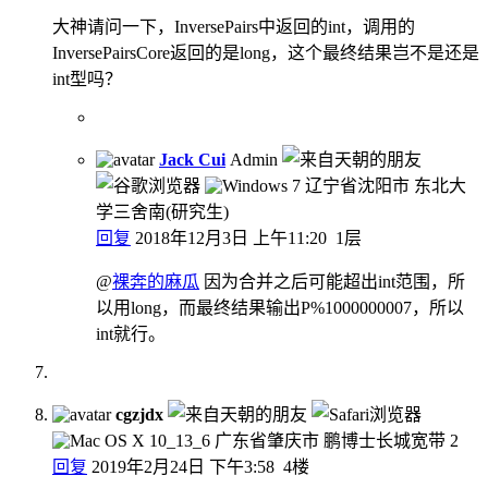
大神请问一下，InversePairs中返回的int，调用的
InversePairsCore返回的是long，这个最终结果岂不是还是
int型吗？
Jack Cui
Admin
辽宁省沈阳市 东北大
学三舍南(研究生)
回复
2018年12月3日 上午11:20
1层
@
裸奔的麻瓜
因为合并之后可能超出int范围，所
以用long，而最终结果输出P%1000000007，所以
int就行。
cgzjdx
广东省肇庆市 鹏博士长城宽带
2
回复
2019年2月24日 下午3:58
4楼