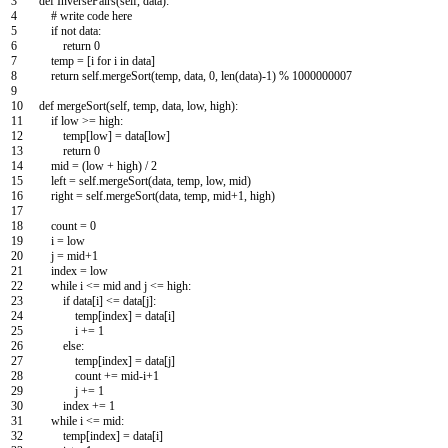
3
def
InversePairs
(
self
,
data
)
:
4
# write code here
5
if
not
data
:
6
return
0
7
temp
=
[
i
for
i
in
data
]
8
return
self
.
mergeSort
(
temp
,
data
,
0
,
len
(
data
)
-
1
)
%
1000000007
9
10
def
mergeSort
(
self
,
temp
,
data
,
low
,
high
)
:
11
if
low
>=
high
:
12
temp
[
low
]
=
data
[
low
]
13
return
0
14
mid
=
(
low
+
high
)
/
2
15
left
=
self
.
mergeSort
(
data
,
temp
,
low
,
mid
)
16
right
=
self
.
mergeSort
(
data
,
temp
,
mid
+
1
,
high
)
17
18
count
=
0
19
i
=
low
20
j
=
mid
+
1
21
index
=
low
22
while
i
<=
mid
and
j
<=
high
:
23
if
data
[
i
]
<=
data
[
j
]
:
24
temp
[
index
]
=
data
[
i
]
25
i
+=
1
26
else
:
27
temp
[
index
]
=
data
[
j
]
28
count
+=
mid
-
i
+
1
29
j
+=
1
30
index
+=
1
31
while
i
<=
mid
:
32
temp
[
index
]
=
data
[
i
]