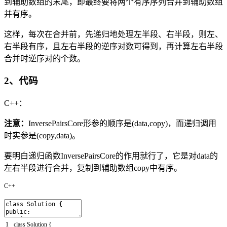
到辅助数组的末尾，即最终要将两个有序序列合并到辅助数组
并有序。
这样，每次在合并前，先递归地处理左半段、右半段，则左、
右半段有序，且左右半段的逆序对数可得到，再计算左右半段
合并时逆序对的个数。
2、代码
C++：
注意：
InversePairsCore形参的顺序是(data,copy)，而递归调用
时实参是(copy,data)。
要明白递归函数InversePairsCore的作用就行了，它是对data的
左右半段进行合并，复制到辅助数组copy中有序。
C++
1
class
Solution
{