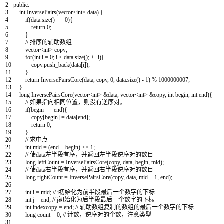
2
public
:
3
int
InversePairs
(
vector
<
int
>
data
)
{
4
if
(
data
.
size
(
)
==
0
)
{
5
return
0
;
6
}
7
// 排序的辅助数组
8
vector
<
int
>
copy
;
9
for
(
int
i
=
0
;
i
<
data
.
size
(
)
;
++
i
)
{
10
copy
.
push_back
(
data
[
i
]
)
;
11
}
12
return
InversePairsCore
(
data
,
copy
,
0
,
data
.
size
(
)
-
1
)
%
1000000007
;
13
}
14
long
InversePairsCore
(
vector
<
int
>
&data
,
vector
<
int
>
&copy
,
int
begin
,
int
end
)
{
15
// 如果指向相同位置，则没有逆序对。
16
if
(
begin
==
end
)
{
17
copy
[
begin
]
=
data
[
end
]
;
18
return
0
;
19
}
20
// 求中点
21
int
mid
=
(
end
+
begin
)
>>
1
;
22
// 使data左半段有序，并返回左半段逆序对的数目
23
long
leftCount
=
InversePairsCore
(
copy
,
data
,
begin
,
mid
)
;
24
// 使data右半段有序，并返回右半段逆序对的数目
25
long
rightCount
=
InversePairsCore
(
copy
,
data
,
mid
+
1
,
end
)
;
26
27
int
i
=
mid
;
// i初始化为前半段最后一个数字的下标
28
int
j
=
end
;
// j初始化为后半段最后一个数字的下标
29
int
indexcopy
=
end
;
// 辅助数组复制的数组的最后一个数字的下标
30
long
count
=
0
;
// 计数，逆序对的个数，注意类型
31