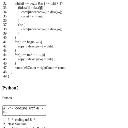
32
while
(
i
>=
begin
&&
j
>=
mid
+
1
)
{
33
if
(
data
[
i
]
>
data
[
j
]
)
{
34
copy
[
indexcopy
--
]
=
data
[
i
--
]
;
35
count
+=
j
-
mid
;
36
}
37
else
{
38
copy
[
indexcopy
--
]
=
data
[
j
--
]
;
39
}
40
}
41
for
(
;
i
>=
begin
;
--
i
)
{
42
copy
[
indexcopy
--
]
=
data
[
i
]
;
43
}
44
for
(
;
j
>=
mid
+
1
;
--
j
)
{
45
copy
[
indexcopy
--
]
=
data
[
j
]
;
46
}
47
return
leftCount
+
rightCount
+
count
;
48
}
49
}
;
Python：
Python
1
# -*- coding:utf-8 -*-
2
class
Solution
: