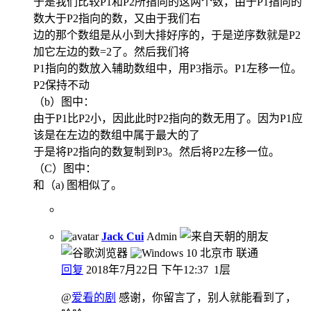
于是我们比较P1和P2所指向的这两个数，由于P1指向的
数大于P2指向的数，又由于我们右
边的那个数组是从小到大排好序的，于是逆序数就是P2
加它左边的数=2了。然后我们将
P1指向的数放入辅助数组中，用P3指示。P1左移一位。
P2保持不动
（b）图中：
由于P1比P2小，因此此时P2指向的数无用了。因为P1应
该是在左边的数组中属于最大的了
于是将P2指向的数复制到P3。然后将P2左移一位。
（C）图中：
和（a) 图相似了。
Jack Cui
Admin
北京市 联通
回复
2018年7月22日 下午12:37
1层
@
爱看的剧
感谢，你留言了，别人就能看到了，