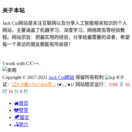
关于本站
Jack Cui网站是关注互联网以及分享人工智能相关知识的个人
网站，主要涵盖了机器学习、深度学习、网络爬虫等经验教
程。网站宗旨：把最实用的经验，分享给最需要的读者，希望
每一个来访的朋友都能有所收获！
40人在线
I work with C/C++.
Copyright © 2017-2021
Jack Cui网站
保留所有权利
ICP
证：
辽ICP备17017404号-1
(●'◡'●)ﾉ
网站稳定运行：
3166
天
16
时
16
分
9
秒
首页
赞赏
留言
简介