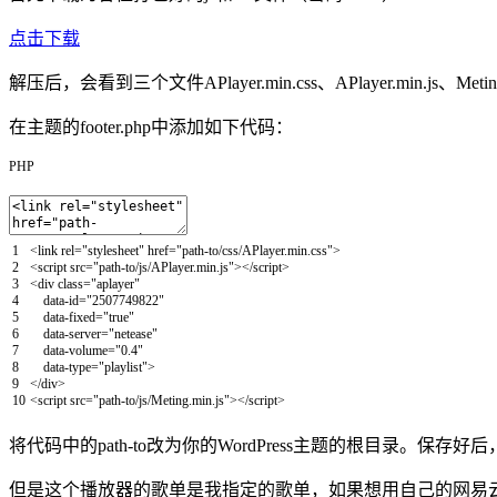
点击下载
解压后，会看到三个文件APlayer.min.css、APlayer.min.j
在主题的footer.php中添加如下代码：
PHP
1
<
link
rel
=
"stylesheet"
href
=
"path-to/css/APlayer.min.css"
>
2
<script
src
=
"path-to/js/APlayer.min.js"
>
</script>
3
<
div
class
=
"aplayer"
4
data
-
id
=
"2507749822"
5
data
-
fixed
=
"true"
6
data
-
server
=
"netease"
7
data
-
volume
=
"0.4"
8
data
-
type
=
"playlist"
>
9
<
/
div
>
10
<script
src
=
"path-to/js/Meting.min.js"
>
</script>
将代码中的path-to改为你的WordPress主题的根目录。保
但是这个播放器的歌单是我指定的歌单，如果想用自己的网易云音