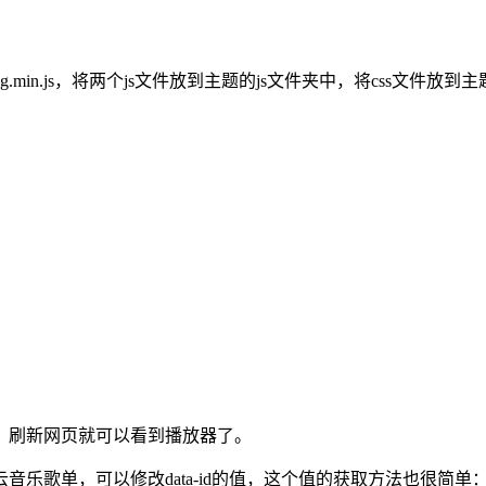
s、Meting.min.js，将两个js文件放到主题的js文件夹中，将css文件放
存好后，刷新网页就可以看到播放器了。
乐歌单，可以修改data-id的值，这个值的获取方法也很简单