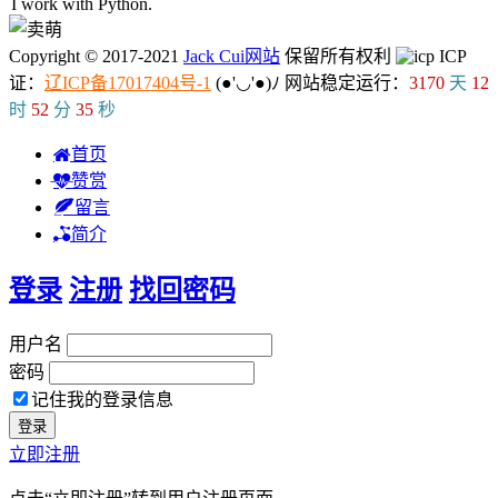
I work with Pyth
9
)
k
Copyright © 2017-2021
Jack Cui网站
保留所有权利
ICP
证：
辽ICP备17017404号-1
(●'◡'●)ﾉ
网站稳定运行：
3170
天
12
时
52
分
36
秒
首页
赞赏
留言
简介
登录
注册
找回密码
用户名
密码
记住我的登录信息
立即注册