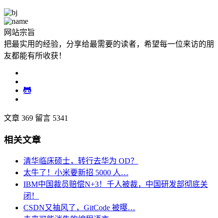
网站宗旨
把最实用的经验，分享给最需要的读者，希望每一位来访的朋
友都能有所收获！
文章 369
留言 5341
相关文章
清华临床硕士，转行去华为 OD？
太牛了！小米要新招 5000 人…
IBM中国裁员赔偿N+3！千人被裁，中国研发部彻底关
闭！
CSDN又抽风了，GitCode 被曝…