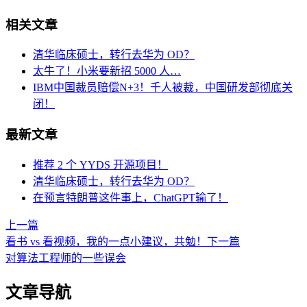
相关文章
清华临床硕士，转行去华为 OD？
太牛了！小米要新招 5000 人…
IBM中国裁员赔偿N+3！千人被裁，中国研发部彻底关
闭！
最新文章
推荐 2 个 YYDS 开源项目！
清华临床硕士，转行去华为 OD？
在预言特朗普这件事上，ChatGPT输了！
上一篇
看书 vs 看视频，我的一点小建议，共勉！
下一篇
对算法工程师的一些误会
文章导航