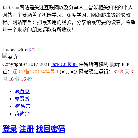
Jack Cui网站是关注互联网以及分享人工智能相关知识的个人
网站，主要涵盖了机器学习、深度学习、网络爬虫等经验教
程。网站宗旨：把最实用的经验，分享给最需要的读者，希望
每一个来访的朋友都能有所收获！
46人在线
I work with ML
D
j
!
k
Copyright © 2017-2021
Jack Cui网站
保留所有权利
ICP
证：
辽ICP备17017404号-1
(●'◡'●)ﾉ
网站稳定运行：
3169
天
3
时
18
分
16
秒
首页
赞赏
留言
简介
登录
注册
找回密码