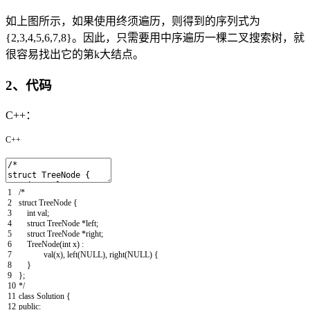
如上图所示，如果使用终须遍历，则得到的序列式为
{2,3,4,5,6,7,8}。因此，只需要用中序遍历一棵二叉搜索树，就
很容易找出它的第k大结点。
2、代码
C++：
C++
1
/*
2
struct TreeNode {
3
int val;
4
struct TreeNode *left;
5
struct TreeNode *right;
6
TreeNode(int x) :
7
val(x), left(NULL), right(NULL) {
8
}
9
};
10
*/
11
class
Solution
{
12
public
: