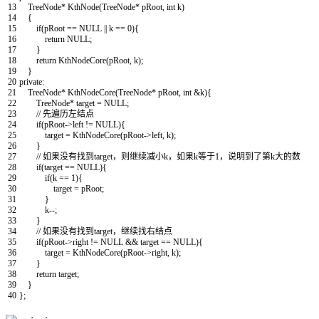
13
TreeNode
*
KthNode
(
TreeNode
*
pRoot
,
int
k
)
14
{
15
if
(
pRoot
==
NULL
||
k
==
0
)
{
16
return
NULL
;
17
}
18
return
KthNodeCore
(
pRoot
,
k
)
;
19
}
20
private
:
21
TreeNode
*
KthNodeCore
(
TreeNode
*
pRoot
,
int
&k
)
{
22
TreeNode
*
target
=
NULL
;
23
// 先遍历左结点
24
if
(
pRoot
->
left
!=
NULL
)
{
25
target
=
KthNodeCore
(
pRoot
->
left
,
k
)
;
26
}
27
// 如果没有找到target，则继续减小k，如果k等于1，说明到了第k大的数
28
if
(
target
==
NULL
)
{
29
if
(
k
==
1
)
{
30
target
=
pRoot
;
31
}
32
k
--
;
33
}
34
// 如果没有找到target，继续找右结点
35
if
(
pRoot
->
right
!=
NULL
&&
target
==
NULL
)
{
36
target
=
KthNodeCore
(
pRoot
->
right
,
k
)
;
37
}
38
return
target
;
39
}
40
}
;