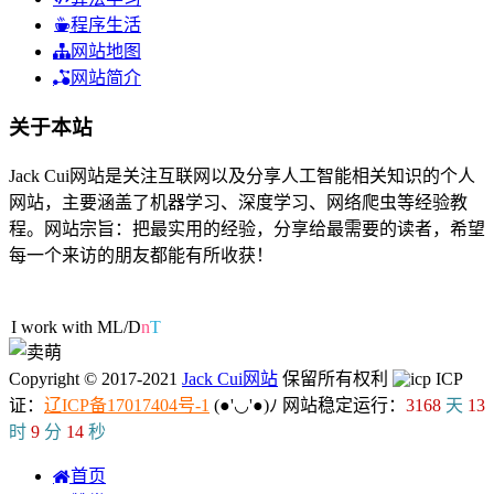
程序生活
网站地图
网站简介
关于本站
Jack Cui网站是关注互联网以及分享人工智能相关知识的个人
网站，主要涵盖了机器学习、深度学习、网络爬虫等经验教
程。网站宗旨：把最实用的经验，分享给最需要的读者，希望
每一个来访的朋友都能有所收获！
59人在线
I work with ML/DL.
Copyright © 2017-2021
Jack Cui网站
保留所有权利
ICP
证：
辽ICP备17017404号-1
(●'◡'●)ﾉ
网站稳定运行：
3168
天
13
时
9
分
15
秒
首页