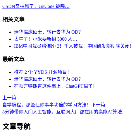
CSDN又抽风了，GitCode 被曝…
相关文章
清华临床硕士，转行去华为 OD？
太牛了！小米要新招 5000 人…
IBM中国裁员赔偿N+3！千人被裁，中国研发部彻底关闭
最新文章
推荐 2 个 YYDS 开源项目！
清华临床硕士，转行去华为 OD？
在预言特朗普这件事上，ChatGPT输了！
上一篇
自学编程，那些让你事半功倍的学习方法！
下一篇
8分钟带你入门人工智能，互联网大厂都在用的高能AI算法
文章导航