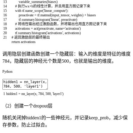
13
variable_summaries
(
biases
)
14
# 执行wx+b的线性计算，并且用直方图记录下来
15
with
tf
.
name_scope
(
'linear_compute'
)
:
16
preactivate
=
tf
.
matmul
(
input_tensor
,
weights
)
+
biases
17
tf
.
summary
.
histogram
(
'linear'
,
preactivate
)
18
# 将线性输出经过激励函数，并将输出也用直方图记录下来
19
activations
=
act
(
preactivate
,
name
=
'activation'
)
20
tf
.
summary
.
histogram
(
'activations'
,
activations
)
21
# 返回激励层的最终输出
return
activations
调用隐层创建函数创建一个隐藏层：输入的维度是特征的维度
784，隐藏层的神经元个数是500，也就是输出的维度。
Python
1
hidden1
=
nn_layer
(
x
,
784
,
500
,
'layer1'
)
（2）创建一个dropout层
随机关闭掉hidden1的一些神经元，并记录keep_prob，减少保
存参数，防止过拟合。