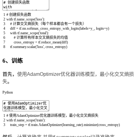
1
# 创建损失函数
2
with
tf
.
name_scope
(
'loss'
)
:
3
# 计算交叉熵损失（每个样本都会有一个损失）
4
diff
=
tf
.
nn
.
softmax_cross_entropy_with_logits
(
labels
=
y_
,
logits
=
y
)
5
with
tf
.
name_scope
(
'total'
)
:
6
# 计算所有样本交叉熵损失的均值
7
cross_entropy
=
tf
.
reduce_mean
(
diff
)
8
tf
.
summary
.
scalar
(
'loss'
,
cross_entropy
)
6、训练
首先，
使用AdamOptimizer优化器训练模型，最小化交叉熵损
失
。
Python
1
# 使用AdamOptimizer优化器训练模型，最小化交叉熵损失
2
with
tf
.
name_scope
(
'train'
)
:
3
train_step
=
tf
.
train
.
AdamOptimizer
(
learning_rate
)
.
minimize
(
cross_entropy
)