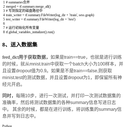
1
# summaries合并
2
merged
=
tf
.
summary
.
merge_all
(
)
3
# 写到指定的磁盘路径中
4
train_writer
=
tf
.
summary
.
FileWriter
(
log_dir
+
'/train'
,
sess
.
graph
)
5
test_writer
=
tf
.
summary
.
FileWriter
(
log_dir
+
'/test'
)
6
7
# 运行初始化所有变量
8
tf
.
global_variables_initializer
(
)
.
run
(
)
8、送入数据集
feed_dict用于获取数据，
如果是train==true，也就是进行训练
的时候，就从mnist.train中获取一个batch大小为100样本，并
且设置dropout值为0.9。如果是不是train==false,则获取
minist.test的测试数据，并且设置dropout为1，即保留所有神
经元开启。
同时，
每隔10步，进行一次测试，并打印一次测试数据集的
准确率，然后将测试数据集的各种s
ummary信息写进日志
中。 其余的时候，都是在进行训练
，
将训练集的summary信
息并写到日志中。
Python