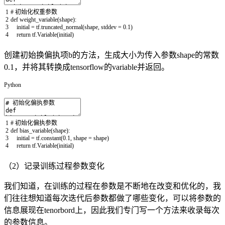
1
# 初始化权重参数
2
def
weight_variable
(
shape
)
:
3
initial
=
tf
.
truncated_normal
(
shape
,
stddev
=
0.1
)
4
return
tf
.
Variable
(
initial
)
创建初始换偏执项b的方法，生成大小为传入参数shape的常数
0.1，并将其转换成tensorflow的variable并返回。
Python
1
# 初始化偏执参数
2
def
bias_variable
(
shape
)
:
3
initial
=
tf
.
constant
(
0.1
,
shape
=
shape
)
4
return
tf
.
Variable
(
initial
)
（2）记录训练过程参数变化
我们知道，在训练的过程在参数是不断地在改变和优化的，我
们往往想知道每次迭代后参数都做了哪些变化，可以将参数的
信息展现在tenorbord上，因此我们专门写一个方法来收录每次
的参数信息。