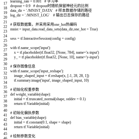
learning_rate
=
0.001
# 学习率
17
dropout
=
0.9
# dropout时随机保留神经元的比例
18
data_dir
=
'./MNIST_DATA'
# 样本数据存储的路径
19
log_dir
=
'./MNIST_LOG'
# 输出日志保存的路径
20
21
# 获取数据集，并采用采用one_hot热编码
22
mnist
=
input_data
.
read_data_sets
(
data_dir
,
one_hot
=
True
)
23
24
sess
=
tf
.
InteractiveSession
(
config
=
config
)
25
26
with
tf
.
name_scope
(
'input'
)
:
27
x
=
tf
.
placeholder
(
tf
.
float32
,
[
None
,
784
]
,
name
=
'x-input'
)
28
y_
=
tf
.
placeholder
(
tf
.
float32
,
[
None
,
10
]
,
name
=
'y-input'
)
29
30
# 保存图像信息
31
with
tf
.
name_scope
(
'input_reshape'
)
:
32
image_shaped_input
=
tf
.
reshape
(
x
,
[
-
1
,
28
,
28
,
1
]
)
33
tf
.
summary
.
image
(
'input'
,
image_shaped_input
,
10
)
34
35
# 初始化权重参数
36
def
weight_variable
(
shape
)
:
37
initial
=
tf
.
truncated_normal
(
shape
,
stddev
=
0.1
)
38
return
tf
.
Variable
(
initial
)
39
40
# 初始化偏执参数
41
def
bias_variable
(
shape
)
:
42
initial
=
tf
.
constant
(
0.1
,
shape
=
shape
)
43
return
tf
.
Variable
(
initial
)
44
45
# 绘制参数变化
46