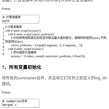
然后，
计算准确率,并用tf.summary.scalar记录准确率
。
Python
# 计算准确率
1
with
tf
.
name_scope
(
'accuracy'
)
:
2
with
tf
.
name_scope
(
'correct_prediction'
)
:
3
# 分别将预测和真实的标签中取出最大值的索引，弱相同则返回1(true),不同
4
则返回0(false)
5
correct_prediction
=
tf
.
equal
(
tf
.
argmax
(
y
,
1
)
,
tf
.
argmax
(
y_
,
1
)
)
6
with
tf
.
name_scope
(
'accuracy'
)
:
7
# 求均值即为准确率
8
accuracy
=
tf
.
reduce_mean
(
tf
.
cast
(
correct_prediction
,
tf
.
float32
)
)
7、所有变量初始化
将所有的summaries合并，并且将它们写到之前定义的log_dir
路径
。
Python