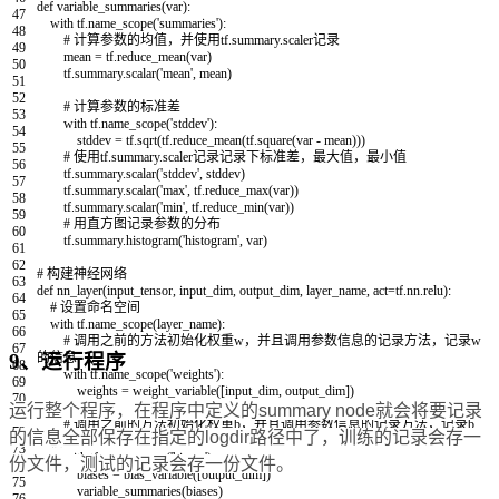
def
variable_summaries
(
var
)
:
47
with
tf
.
name_scope
(
'summaries'
)
:
48
# 计算参数的均值，并使用tf.summary.scaler记录
49
mean
=
tf
.
reduce_mean
(
var
)
50
tf
.
summary
.
scalar
(
'mean'
,
mean
)
51
52
# 计算参数的标准差
53
with
tf
.
name_scope
(
'stddev'
)
:
54
stddev
=
tf
.
sqrt
(
tf
.
reduce_mean
(
tf
.
square
(
var
-
mean
)
)
)
55
# 使用tf.summary.scaler记录记录下标准差，最大值，最小值
56
tf
.
summary
.
scalar
(
'stddev'
,
stddev
)
57
tf
.
summary
.
scalar
(
'max'
,
tf
.
reduce_max
(
var
)
)
58
tf
.
summary
.
scalar
(
'min'
,
tf
.
reduce_min
(
var
)
)
59
# 用直方图记录参数的分布
60
tf
.
summary
.
histogram
(
'histogram'
,
var
)
61
62
# 构建神经网络
63
def
nn_layer
(
input_tensor
,
input_dim
,
output_dim
,
layer_name
,
act
=
tf
.
nn
.
relu
)
:
64
# 设置命名空间
65
with
tf
.
name_scope
(
layer_name
)
:
66
# 调用之前的方法初始化权重w，并且调用参数信息的记录方法，记录w
67
的信息
9、运行程序
68
with
tf
.
name_scope
(
'weights'
)
:
69
weights
=
weight_variable
(
[
input_dim
,
output_dim
]
)
70
variable_summaries
(
weights
)
运行整个程序，在程序中定义的summary node就会将要记录
71
# 调用之前的方法初始化权重b，并且调用参数信息的记录方法，记录b
72
的信息全部保存在指定的logdir路径中了，训练的记录会存一
的信息
73
with
tf
.
name_scope
(
'biases'
)
:
份文件，测试的记录会存一份文件。
74
biases
=
bias_variable
(
[
output_dim
]
)
75
variable_summaries
(
biases
)
76