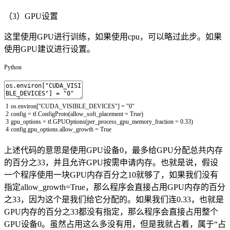
（3）GPU设置
这里使用GPU进行训练，如果使用cpu，可以略过此步。如果
使用GPU建议进行设置。
Python
1
os
.
environ
[
"CUDA_VISIBLE_DEVICES"
]
=
"0"
2
config
=
tf
.
ConfigProto
(
allow_soft_placement
=
True
)
3
gpu_options
=
tf
.
GPUOptions
(
per_process_gpu_memory_fraction
=
0.33
)
4
config
.
gpu_options
.
allow_growth
=
True
上述代码的意思是使用GPU设备0，最多给GPU分配总共内存
的百分之33，并且允许GPU按需申请内存。也就是说，假设
一个程序使用一块GPU内存百分之10就够了，如果我们没有
指定allow_growth=True，那么程序会直接占用GPU内存的百分
之33，因为这个是我们给它分配的。如果我们连0.33，也就是
GPU内存的百分之33都没有指定，那么程序会直接占用整个
GPU设备0。虽然占用这么多没有用，但是我就占着，属于“占