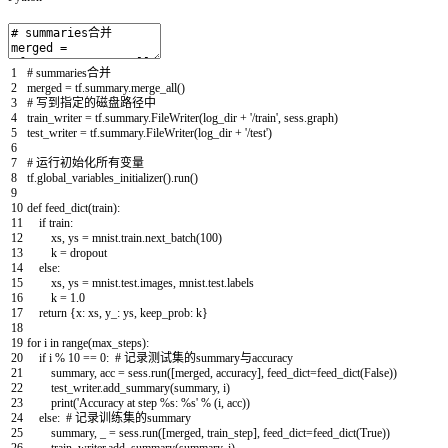
1
# summaries合并
2
merged
=
tf
.
summary
.
merge_all
(
)
3
# 写到指定的磁盘路径中
4
train_writer
=
tf
.
summary
.
FileWriter
(
log_dir
+
'/train'
,
sess
.
graph
)
5
test_writer
=
tf
.
summary
.
FileWriter
(
log_dir
+
'/test'
)
6
7
# 运行初始化所有变量
8
tf
.
global_variables_initializer
(
)
.
run
(
)
9
10
def
feed_dict
(
train
)
:
11
if
train
:
12
xs
,
ys
=
mnist
.
train
.
next_batch
(
100
)
13
k
=
dropout
14
else
:
15
xs
,
ys
=
mnist
.
test
.
images
,
mnist
.
test
.
labels
16
k
=
1.0
17
return
{
x
:
xs
,
y_
:
ys
,
keep_prob
:
k
}
18
19
for
i
in
range
(
max_steps
)
:
20
if
i
%
10
==
0
:
# 记录测试集的summary与accuracy
21
summary
,
acc
=
sess
.
run
(
[
merged
,
accuracy
]
,
feed_dict
=
feed_dict
(
False
)
)
22
test_writer
.
add_summary
(
summary
,
i
)
23
print
(
'Accuracy at step %s: %s'
%
(
i
,
acc
)
)
24
else
:
# 记录训练集的summary
25
summary
,
_
=
sess
.
run
(
[
merged
,
train_step
]
,
feed_dict
=
feed_dict
(
True
)
)
26
train_writer
.
add_summary
(
summary
,
i
)