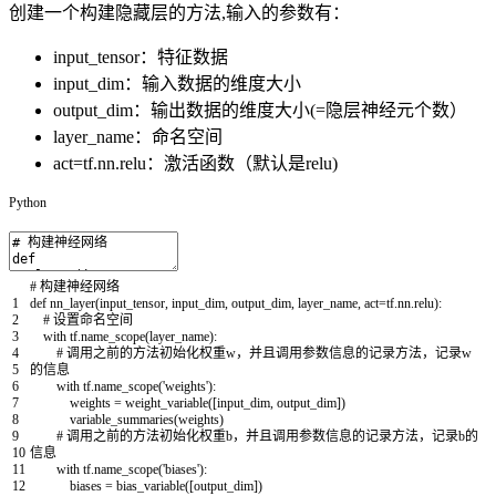
创建一个构建隐藏层的方法,输入的参数有：
input_tensor：特征数据
input_dim：输入数据的维度大小
output_dim：输出数据的维度大小(=隐层神经元个数）
layer_name：命名空间
act=tf.nn.relu：激活函数（默认是relu)
Python
# 构建神经网络
1
def
nn_layer
(
input_tensor
,
input_dim
,
output_dim
,
layer_name
,
act
=
tf
.
nn
.
relu
)
:
2
# 设置命名空间
3
with
tf
.
name_scope
(
layer_name
)
:
4
# 调用之前的方法初始化权重w，并且调用参数信息的记录方法，记录w
5
的信息
6
with
tf
.
name_scope
(
'weights'
)
:
7
weights
=
weight_variable
(
[
input_dim
,
output_dim
]
)
8
variable_summaries
(
weights
)
9
# 调用之前的方法初始化权重b，并且调用参数信息的记录方法，记录b的
10
信息
11
with
tf
.
name_scope
(
'biases'
)
:
12
biases
=
bias_variable
(
[
output_dim
]
)