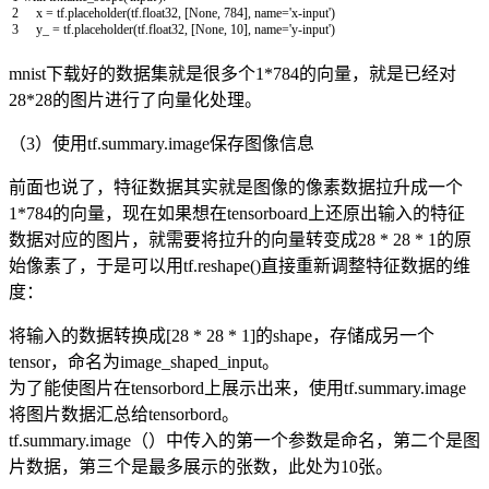
2
x
=
tf
.
placeholder
(
tf
.
float32
,
[
None
,
784
]
,
name
=
'x-input'
)
3
y_
=
tf
.
placeholder
(
tf
.
float32
,
[
None
,
10
]
,
name
=
'y-input'
)
mnist下载好的数据集就是很多个1*784的向量，就是已经对
28*28的图片进行了向量化处理。
（3）使用tf.summary.image保存图像信息
前面也说了，特征数据其实就是图像的像素数据拉升成一个
1*784的向量，现在如果想在tensorboard上还原出输入的特征
数据对应的图片，就需要将拉升的向量转变成28 * 28 * 1的原
始像素了，于是可以用tf.reshape()直接重新调整特征数据的维
度：
将输入的数据转换成[28 * 28 * 1]的shape，存储成另一个
tensor，命名为image_shaped_input。
为了能使图片在tensorbord上展示出来，使用tf.summary.image
将图片数据汇总给tensorbord。
tf.summary.image（）中传入的第一个参数是命名，第二个是图
片数据，第三个是最多展示的张数，此处为10张。