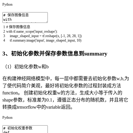
Python
1
# 保存图像信息
2
with
tf
.
name_scope
(
'input_reshape'
)
:
3
image_shaped_input
=
tf
.
reshape
(
x
,
[
-
1
,
28
,
28
,
1
]
)
4
tf
.
summary
.
image
(
'input'
,
image_shaped_input
,
10
)
3、初始化参数并保存参数信息到summary
（1）初始化参数w和b
在构建神经网络模型中，每一层中都需要去初始化参数w,b,为
了使代码简介美观，最好将初始化参数的过程封装成方法
function。 创建初始化权重w的方法，生成大小等于传入的
shape参数，标准差为0.1，遵循正态分布的随机数，并且将它
转换成tensorflow中的variable返回。
Python