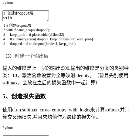
Python
1
# 创建dropout层
2
with
tf
.
name_scope
(
'dropout'
)
:
3
keep_prob
=
tf
.
placeholder
(
tf
.
float32
)
4
tf
.
summary
.
scalar
(
'dropout_keep_probability'
,
keep_prob
)
5
dropped
=
tf
.
nn
.
dropout
(
hidden1
,
keep_prob
)
（3）
创建一个输出层
输入的维度是上一层的输出:500,输出的维度是分类的类别种
类：10，激活函数设置为全等映射identity。（暂且先别使用
softmax，会放在之后的损失函数中一起计算）
5、创造损失函数
使用tf.nn.softmax_cross_entropy_with_logits来计算softmax并计
算交叉熵损失,并且求均值作为最终的损失值。
Python