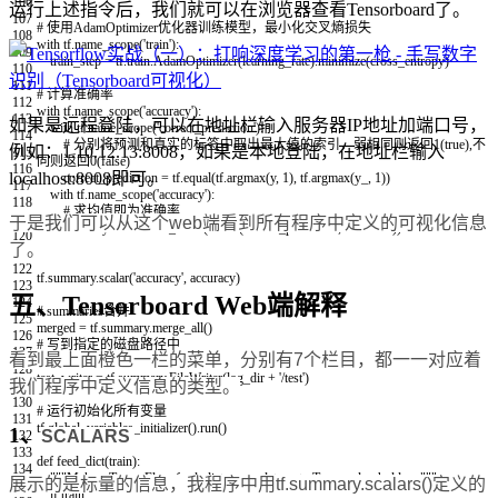
106
运行上述指令后，我们就可以在浏览器查看Tensorboard了。
107
# 使用AdamOptimizer优化器训练模型，最小化交叉熵损失
108
with
tf
.
name_scope
(
'train'
)
:
109
train_step
=
tf
.
train
.
AdamOptimizer
(
learning_rate
)
.
minimize
(
cross_entropy
)
110
111
# 计算准确率
112
with
tf
.
name_scope
(
'accuracy'
)
:
113
如果是远程登陆，可以在地址栏输入服务器IP地址加端口号，
with
tf
.
name_scope
(
'correct_prediction'
)
:
114
# 分别将预测和真实的标签中取出最大值的索引，弱相同则返回1(true),不
例如：1.10.12.13:8008，如果是本地登陆，在地址栏输入
115
同则返回0(false)
116
localhost:8008即可。
correct_prediction
=
tf
.
equal
(
tf
.
argmax
(
y
,
1
)
,
tf
.
argmax
(
y_
,
1
)
)
117
with
tf
.
name_scope
(
'accuracy'
)
:
118
# 求均值即为准确率
119
于是我们可以从这个web端看到所有程序中定义的可视化信息
accuracy
=
tf
.
reduce_mean
(
tf
.
cast
(
correct_prediction
,
tf
.
float32
)
)
120
了。
121
122
tf
.
summary
.
scalar
(
'accuracy'
,
accuracy
)
123
五、Tensorboard Web端解释
124
# summaries合并
125
merged
=
tf
.
summary
.
merge_all
(
)
126
# 写到指定的磁盘路径中
127
看到最上面橙色一栏的菜单，分别有7个栏目，都一一对应着
train_writer
=
tf
.
summary
.
FileWriter
(
log_dir
+
'/train'
,
sess
.
graph
)
128
test_writer
=
tf
.
summary
.
FileWriter
(
log_dir
+
'/test'
)
我们程序中定义信息的类型。
129
130
# 运行初始化所有变量
131
tf
.
global_variables_initializer
(
)
.
run
(
)
1、
SCALARS
132
133
def
feed_dict
(
train
)
:
134
"""Make a TensorFlow feed_dict: maps data onto Tensor placeholders."""
展示的是标量的信息，我程序中用tf.summary.scalars()定义的
135
if
train
: