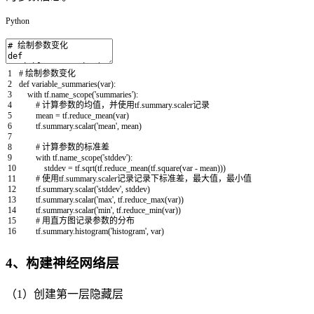
Python
1
# 绘制参数变化
2
def
variable_summaries
(
var
)
:
3
with
tf
.
name_scope
(
'summaries'
)
:
4
# 计算参数的均值，并使用tf.summary.scaler记录
5
mean
=
tf
.
reduce_mean
(
var
)
6
tf
.
summary
.
scalar
(
'mean'
,
mean
)
7
8
# 计算参数的标准差
9
with
tf
.
name_scope
(
'stddev'
)
:
10
stddev
=
tf
.
sqrt
(
tf
.
reduce_mean
(
tf
.
square
(
var
-
mean
)
)
)
11
# 使用tf.summary.scaler记录记录下标准差，最大值，最小值
12
tf
.
summary
.
scalar
(
'stddev'
,
stddev
)
13
tf
.
summary
.
scalar
(
'max'
,
tf
.
reduce_max
(
var
)
)
14
tf
.
summary
.
scalar
(
'min'
,
tf
.
reduce_min
(
var
)
)
15
# 用直方图记录参数的分布
16
tf
.
summary
.
histogram
(
'histogram'
,
var
)
4、构建神经网络层
（1）创建第一层隐藏层