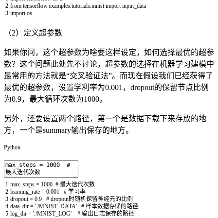
2
from
tensorflow
.
examples
.
tutorials
.
mnist
import
input_data
3
import
os
（2）定义超参数
如果你问，这个超参数为啥要这样设定，如何选择最优的超参
数？这个问题此处先不讨论，超参数的选择在机器学习建模中
最常用的方法就是“交叉验证法”。而现在假设我们已经获得了
最优的超参数，设置学利率为0.001，dropout的保留节点比例
为0.9，最大循环次数为1000。
另外，还要设置两个路径，第一个是数据下载下来存放的地
方，一个是summary输出保存的地方。
Python
1
max_steps
=
1000
# 最大迭代次数
2
learning_rate
=
0.001
# 学习率
3
dropout
=
0.9
# dropout时随机保留神经元的比例
4
data_dir
=
'./MNIST_DATA'
# 样本数据存储的路径
5
log_dir
=
'./MNIST_LOG'
# 输出日志保存的路径