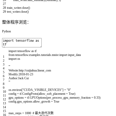
27
28
train_writer
.
close
(
)
29
test_writer
.
close
(
)
整体程序浏览：
Python
import
tensorflow
as
tf
from
tensorflow
.
examples
.
tutorials
.
mnist
import
input_data
1
import
os
2
3
'''
4
Website:http://cuijiahua.linear_com
5
Modify:2018-01-23
6
Author:Jack Cui
7
'''
8
9
os
.
environ
[
"CUDA_VISIBLE_DEVICES"
]
=
"0"
10
config
=
tf
.
ConfigProto
(
allow_soft_placement
=
True
)
11
gpu_options
=
tf
.
GPUOptions
(
per_process_gpu_memory_fraction
=
0.33
)
12
config
.
gpu_options
.
allow_growth
=
True
13
14
15
max_steps
=
1000
# 最大迭代次数
16