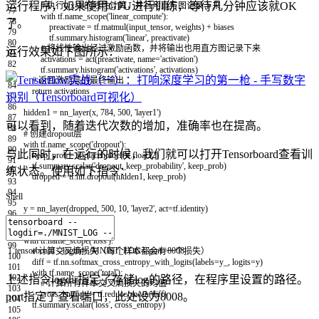
运行程序，如果使用GPU进行训练，等待几分钟应该就OK
# 执行wx+b的线性计算，并且用直方图记录下来
77
with
tf
.
name_scope
(
'linear_compute'
)
:
78
了。
preactivate
=
tf
.
matmul
(
input_tensor
,
weights
)
+
biases
79
tf
.
summary
.
histogram
(
'linear'
,
preactivate
)
80
# 将线性输出经过激励函数，并将输出也用直方图记录下来
运行效果如下图所示：
81
activations
=
act
(
preactivate
,
name
=
'activation'
)
82
tf
.
summary
.
histogram
(
'activations'
,
activations
)
83
# 返回激励层的最终输出
84
return
activations
85
86
hidden1
=
nn_layer
(
x
,
784
,
500
,
'layer1'
)
87
可以看到，随着迭代次数的增加，准确率也在提高。
88
# 创建dropout层
89
with
tf
.
name_scope
(
'dropout'
)
:
90
与此同时，在运行的时候，我们就可以打开Tensorboard查看训
keep_prob
=
tf
.
placeholder
(
tf
.
float32
)
91
tf
.
summary
.
scalar
(
'dropout_keep_probability'
,
keep_prob
)
练状态。使用如下指令：
92
dropped
=
tf
.
nn
.
dropout
(
hidden1
,
keep_prob
)
93
94
Shell
95
y
=
nn_layer
(
dropped
,
500
,
10
,
'layer2'
,
act
=
tf
.
identity
)
96
97
# 创建损失函数
98
with
tf
.
name_scope
(
'loss'
)
:
99
1
tensorboard
--
logdir
=
.
/
MNIST_LOG
--
port
=
8008
# 计算交叉熵损失（每个样本都会有一个损失）
100
diff
=
tf
.
nn
.
softmax_cross_entropy_with_logits
(
labels
=
y_
,
logits
=
y
)
101
with
tf
.
name_scope
(
'total'
)
:
102
上述指令logdir指定了存储log的路径，在程序里设置的路径。
# 计算所有样本交叉熵损失的均值
103
cross_entropy
=
tf
.
reduce_mean
(
diff
)
port指定了查看端口，此处设为8008。
104
tf
.
summary
.
scalar
(
'loss'
,
cross_entropy
)
105