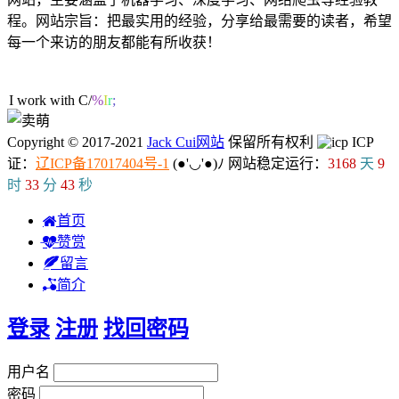
程。网站宗旨：把最实用的经验，分享给最需要的读者，希望
每一个来访的朋友都能有所收获！
42人在线
I work with
V
?
7
A
.
Copyright © 2017-2021
Jack Cui网站
保留所有权利
ICP
证：
辽ICP备17017404号-1
(●'◡'●)ﾉ
网站稳定运行：
3168
天
9
时
33
分
44
秒
首页
赞赏
留言
简介
登录
注册
找回密码
用户名
密码