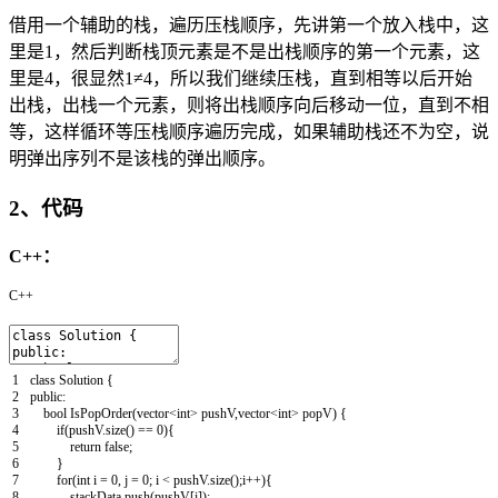
借用一个辅助的栈，遍历压栈顺序，先讲第一个放入栈中，这
里是1，然后判断栈顶元素是不是出栈顺序的第一个元素，这
里是4，很显然1≠4，所以我们继续压栈，直到相等以后开始
出栈，出栈一个元素，则将出栈顺序向后移动一位，直到不相
等，这样循环等压栈顺序遍历完成，如果辅助栈还不为空，说
明弹出序列不是该栈的弹出顺序。
2、代码
C++：
C++
1
class
Solution
{
2
public
:
3
bool
IsPopOrder
(
vector
<
int
>
pushV
,
vector
<
int
>
popV
)
{
4
if
(
pushV
.
size
(
)
==
0
)
{
5
return
false
;
6
}
7
for
(
int
i
=
0
,
j
=
0
;
i
<
pushV
.
size
(
)
;
i
++
)
{
8
stackData
.
push
(
pushV
[
i
]
)
;