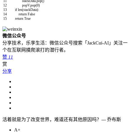
11
stackData
.
pop
(
)
12
popV
.
pop
(
0
)
13
if
len
(
stackData
)
:
14
return
False
15
return
True
微信公众号
分享技术，乐享生活：微信公众号搜索「JackCui-AI」关注一
个在互联网摸爬滚打的潜行者。
赞
11
赏
分享
活着就是为了改变世界，难道还有其他原因吗？--- 乔布斯
A+