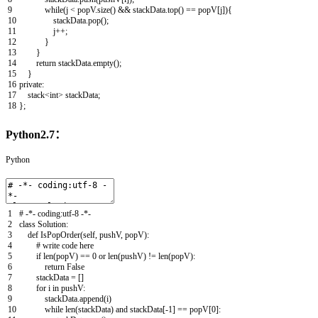
9
while
(
j
<
popV
.
size
(
)
&&
stackData
.
top
(
)
==
popV
[
j
]
)
{
10
stackData
.
pop
(
)
;
11
j
++
;
12
}
13
}
14
return
stackData
.
empty
(
)
;
15
}
16
private
:
17
stack
<
int
>
stackData
;
18
}
;
Python2.7：
Python
1
# -*- coding:utf-8 -*-
2
class
Solution
:
3
def
IsPopOrder
(
self
,
pushV
,
popV
)
:
4
# write code here
5
if
len
(
popV
)
==
0
or
len
(
pushV
)
!=
len
(
popV
)
:
6
return
False
7
stackData
=
[
]
8
for
i
in
pushV
:
9
stackData
.
append
(
i
)
10
while
len
(
stackData
)
and
stackData
[
-
1
]
==
popV
[
0
]
: