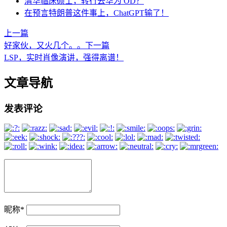
清华临床硕士，转行去华为 OD？
在预言特朗普这件事上，ChatGPT输了！
上一篇
好家伙，又火几个。。
下一篇
LSP，实时肖像演讲，强得离谱！
文章导航
发表评论
昵称
*