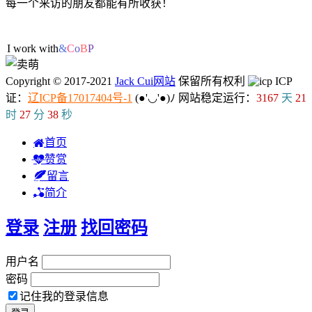
每一个来访的朋友都能有所收获！
55人在线
I work with ML/D
&
k
Copyright © 2017-2021
Jack Cui网站
保留所有权利
ICP
证：
辽ICP备17017404号-1
(●'◡'●)ﾉ
网站稳定运行：
3167
天
21
时
27
分
38
秒
首页
赞赏
留言
简介
登录
注册
找回密码
用户名
密码
记住我的登录信息