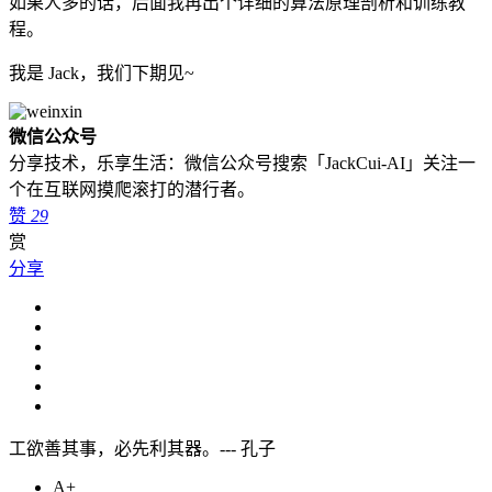
如果人多的话，后面我再出个详细的算法原理剖析和训练教
程。
我是 Jack，我们下期见~
微信公众号
分享技术，乐享生活：微信公众号搜索「JackCui-AI」关注一
个在互联网摸爬滚打的潜行者。
赞
29
赏
分享
工欲善其事，必先利其器。--- 孔子
A+