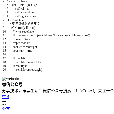
2
# class TreeNode:
3
# def __init__(self, x):
4
# self.val = x
5
# self.left = None
6
# self.right = None
7
class
Solution
:
8
# 返回镜像树的根节点
9
def
Mirror
(
self
,
root
)
:
10
# write code here
11
if
(
root
==
None
or
(
root
.
left
==
None
and
root
.
right
==
None
)
)
:
12
return
None
13
tmp
=
root
.
left
14
root
.
left
=
root
.
right
15
root
.
right
=
tmp
16
17
if
root
.
left
:
18
self
.
Mirror
(
root
.
left
)
19
if
root
.
right
:
20
self
.
Mirror
(
root
.
right
)
微信公众号
分享技术，乐享生活：微信公众号搜索「JackCui-AI」关注
赞
5
赏
分享