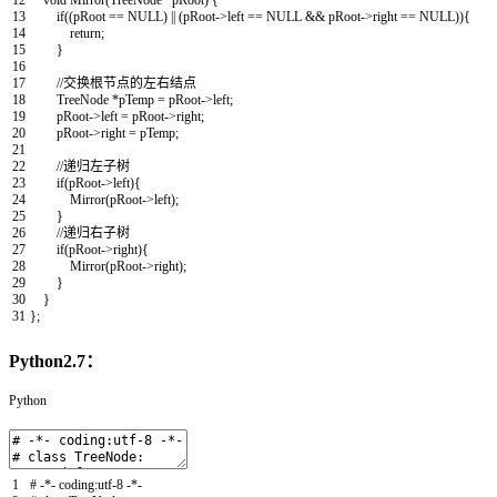
12
void
Mirror
(
TreeNode
*
pRoot
)
{
13
if
(
(
pRoot
==
NULL
)
||
(
pRoot
->
left
==
NULL
&&
pRoot
->
right
==
NULL
)
)
{
14
return
;
15
}
16
17
//交换根节点的左右结点
18
TreeNode
*
pTemp
=
pRoot
->
left
;
19
pRoot
->
left
=
pRoot
->
right
;
20
pRoot
->
right
=
pTemp
;
21
22
//递归左子树
23
if
(
pRoot
->
left
)
{
24
Mirror
(
pRoot
->
left
)
;
25
}
26
//递归右子树
27
if
(
pRoot
->
right
)
{
28
Mirror
(
pRoot
->
right
)
;
29
}
30
}
31
}
;
Python2.7：
Python
1
# -*- coding:utf-8 -*-