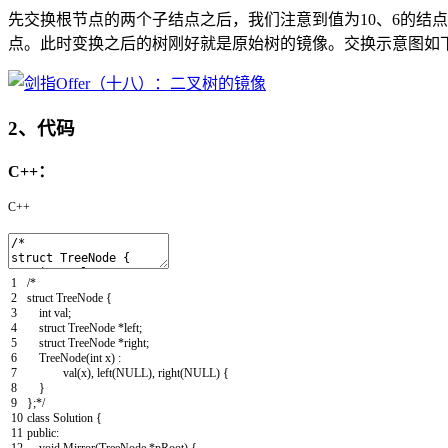
先交换根节点的两个子结点之后，我们注意到值为10、6的结
点。此时变换之后的树刚好就是原始树的镜像。交换示意图如
2、代码
C++：
C++
1
/*
2
struct TreeNode {
3
int val;
4
struct TreeNode *left;
5
struct TreeNode *right;
6
TreeNode(int x) :
7
val(x), left(NULL), right(NULL) {
8
}
9
};*/
10
class
Solution
{
11
public
: