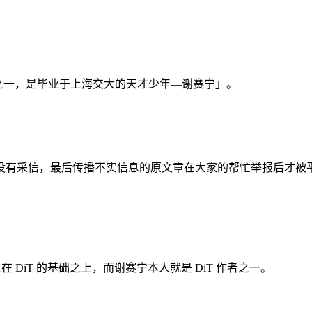
之一，是毕业于上海交大的天才少年—谢赛宁」。
没有采信，最后传播不实信息的原文章在大家的帮忙举报后才被
立在 DiT 的基础之上，而谢赛宁本人就是 DiT 作者之一。