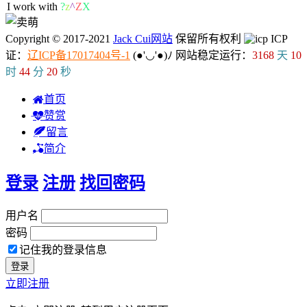
I work with ML
)
9
/
P
Copyright © 2017-2021
Jack Cui网站
保留所有权利
ICP
证：
辽ICP备17017404号-1
(●'◡'●)ﾉ
网站稳定运行：
3168
天
10
时
44
分
21
秒
首页
赞赏
留言
简介
登录
注册
找回密码
用户名
密码
记住我的登录信息
立即注册