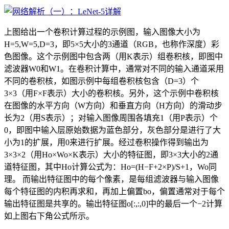
上图给出一个卷积计算过程的示例图，输入图像大小为
H=5,W=5,D=3，即5×5大小的3通道（RGB，也称作深度）彩
色图像。这个示例图中包含两（用K表示）组卷积核，即图中
滤波器W0和W1。在卷积计算中，通常对不同的输入通道采用
不同的卷积核，如图示例中每组卷积核包含（D=3）个
3×3（用F×F表示）大小的卷积核。另外，这个示例中卷积核
在图像的水平方向（W方向）和垂直方向（H方向）的滑动步
长为2（用S表示）；对输入图像周围各填充1（用P表示）个
0，即图中输入层原始数据为蓝色部分，灰色部分是进行了大
小为1的扩展，用0来进行扩展。经过卷积操作得到输出为
3×3×2（用Ho×Wo×K表示）大小的特征图，即3×3大小的2通
道特征图，其中Ho计算公式为：Ho=(H−F+2×P)/S+1，Wo同
理。 而输出特征图中的每个像素，是每组滤波器与输入图像
每个特征图的内积再求和，再加上偏置bo，偏置通常对于每个
输出特征图是共享的。输出特征图o[:,:,0]中的最后一个−2计算
如上图右下角公式所示。