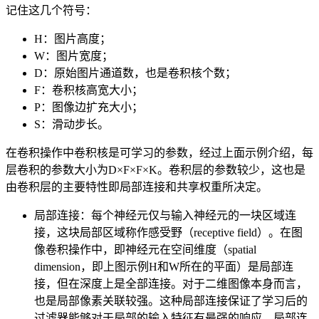
记住这几个符号：
H：图片高度；
W：图片宽度；
D：原始图片通道数，也是卷积核个数；
F：卷积核高宽大小；
P：图像边扩充大小；
S：滑动步长。
在卷积操作中卷积核是可学习的参数，经过上面示例介绍，每
层卷积的参数大小为D×F×F×K。卷积层的参数较少，这也是
由卷积层的主要特性即局部连接和共享权重所决定。
局部连接：每个神经元仅与输入神经元的一块区域连
接，这块局部区域称作感受野（receptive field）。在图
像卷积操作中，即神经元在空间维度（spatial
dimension，即上图示例H和W所在的平面）是局部连
接，但在深度上是全部连接。对于二维图像本身而言，
也是局部像素关联较强。这种局部连接保证了学习后的
过滤器能够对于局部的输入特征有最强的响应。局部连