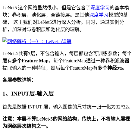
LeNet5 这个网络虽然很小，但是它包含了
深度学习
的基本模
块：卷积层，池化层，全链接层。是其他
深度学习
模型的基
础， 这里我们对LeNet5进行深入分析。同时，通过实例分
析，加深对与卷积层和池化层的理解。
LeNet-5共
有7层
，不包含输入，每层都包含可训练参数；每个
层有
多个Feature Map
，每个FeatureMap通过一种卷积滤波器
提取输入的一种特征，然后每个FeatureMap有
多个神经元。
各层参数详解：
1、INPUT层-输入层
首先是数据 INPUT 层，输入图像的尺寸统一归一化为32*32。
注意：本层不算LeNet-5的网络结构，传统上，不将输入层视
为网络层次结构之一。