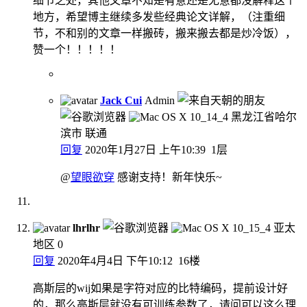
细节之处，其他文章不知是有意还是无意都没解释这个
地方，希望博主继续多发些经典论文详解，（注重细
节，不和别的文章一样搬砖，搬来搬去都是炒冷饭），
赞一个！！！！！
Jack Cui
Admin
黑龙江省哈尔
滨市 联通
回复
2020年1月27日 上午10:39
1层
@
望眼欲穿
感谢支持！新年快乐~
lhrlhr
亚太
地区
0
回复
2020年4月4日 下午10:12
16楼
高斯层的wij如果是字符对应的比特编码，提前设计好
的，那么高斯层就没有可训练参数了，请问可以这么理