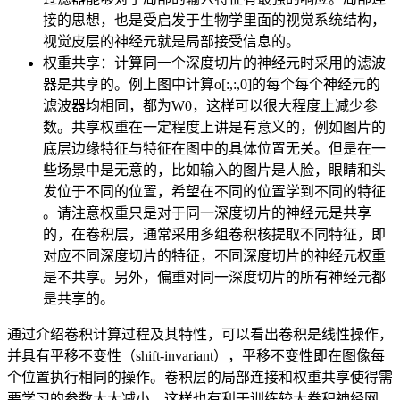
接的思想，也是受启发于生物学里面的视觉系统结构，
视觉皮层的神经元就是局部接受信息的。
权重共享：计算同一个深度切片的神经元时采用的滤波
器是共享的。例上图中计算o[:,:,0]的每个每个神经元的
滤波器均相同，都为W0，这样可以很大程度上减少参
数。共享权重在一定程度上讲是有意义的，例如图片的
底层边缘特征与特征在图中的具体位置无关。但是在一
些场景中是无意的，比如输入的图片是人脸，眼睛和头
发位于不同的位置，希望在不同的位置学到不同的特征
。请注意权重只是对于同一深度切片的神经元是共享
的，在卷积层，通常采用多组卷积核提取不同特征，即
对应不同深度切片的特征，不同深度切片的神经元权重
是不共享。另外，偏重对同一深度切片的所有神经元都
是共享的。
通过介绍卷积计算过程及其特性，可以看出卷积是线性操作，
并具有平移不变性（shift-invariant），平移不变性即在图像每
个位置执行相同的操作。卷积层的局部连接和权重共享使得需
要学习的参数大大减小，这样也有利于训练较大卷积神经网