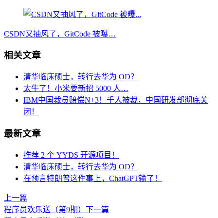
CSDN又抽风了，GitCode 被曝…
相关文章
清华临床硕士，转行去华为 OD？
太牛了！小米要新招 5000 人…
IBM中国裁员赔偿N+3！千人被裁，中国研发部彻底关
闭！
最新文章
推荐 2 个 YYDS 开源项目！
清华临床硕士，转行去华为 OD？
在预言特朗普这件事上，ChatGPT输了！
上一篇
程序员欢乐送（第9期）
下一篇