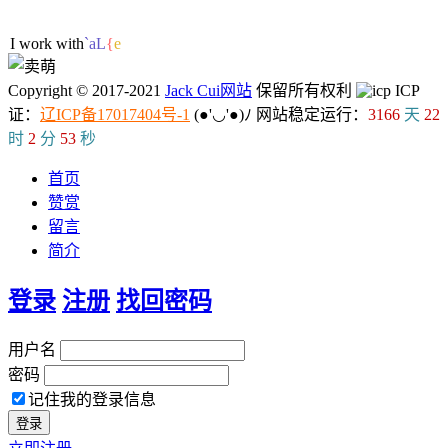
40人在线
I work with ML
K
7
6
w
Copyright © 2017-2021
Jack Cui网站
保留所有权利
ICP
证：
辽ICP备17017404号-1
(●'◡'●)ﾉ
网站稳定运行：
3166
天
22
时
2
分
53
秒
首页
赞赏
留言
简介
登录
注册
找回密码
用户名
密码
记住我的登录信息