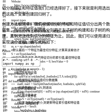
80
Website:
81
https://www.cuijiahua.com/
切分的特征和特征值我们已经选择好了，接下来就是利用选出
82
Modify:
83
2017-12-12
的这两个变量创建回归树了。
84
"""
85
import
types
创建方法很简单，我们根据切分的特征和特征值切分出两个数
86
#tolS允许的误差下降值,tolN切分的最少样本数
87
tolS
=
ops
[
0
]
;
tolN
=
ops
[
1
]
据集，然后将两个数据集分别用于左子树的构建和右子树的构
88
#如果当前所有值相等,则退出。(根据set的特性)
89
if
len
(
set
(
dataSet
[
:
,
-
1
]
.
T
.
tolist
(
)
[
0
]
)
)
==
1
:
建，直到无法找到切分的特征为止。因此，我们可以使用递归
90
return
None
,
leafType
(
dataSet
)
实现这个过程，编写代码如下：
91
#统计数据集合的行m和列n
92
m
,
n
=
np
.
shape
(
dataSet
)
93
#默认最后一个特征为最佳切分特征,计算其误差估计
Python
94
S
=
errType
(
dataSet
)
95
#分别为最佳误差,最佳特征切分的索引值,最佳特征值
96
bestS
=
float
(
'inf'
)
;
bestIndex
=
0
;
bestValue
=
0
97
#遍历所有特征列
98
for
featIndex
in
range
(
n
-
1
)
:
1
#-*- coding:utf-8 -*-
99
#遍历所有特征值
2
import
numpy
as
np
100
for
splitVal
in
set
(
dataSet
[
:
,
featIndex
]
.
T
.
A
.
tolist
(
)
[
0
]
)
:
3
101
#根据特征和特征值切分数据集
4
def
loadDataSet
(
fileName
)
:
102
mat0
,
mat1
=
binSplitDataSet
(
dataSet
,
featIndex
,
splitVal
)
5
"""
103
#如果数据少于tolN,则退出
6
函数说明:加载数据
104
if
(
np
.
shape
(
mat0
)
[
0
]
<
tolN
)
or
(
np
.
shape
(
mat1
)
[
0
]
<
tolN
)
:
continue
7
Parameters:
105
#计算误差估计
8
fileName - 文件名
106
newS
=
errType
(
mat0
)
+
errType
(
mat1
)
9
Returns:
107
#如果误差估计更小,则更新特征索引值和特征值
10
dataMat - 数据矩阵
108
if
newS
<
bestS
:
11
Website:
109
bestIndex
=
featIndex
12
https://www.cuijiahua.com/