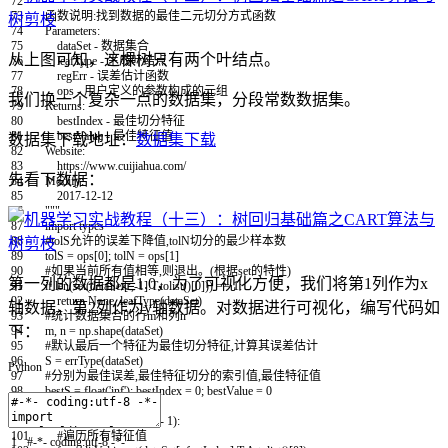
72
"""
73
函数说明:找到数据的最佳二元切分方式函数
74
Parameters:
75
dataSet - 数据集合
从上图可知，这棵树只有两个叶结点。
76
leafType - 生成叶结点
77
regErr - 误差估计函数
78
ops - 用户定义的参数构成的元组
我们换一个复杂一点的数据集，分段常数数据集。
79
Returns:
80
bestIndex - 最佳切分特征
81
bestValue - 最佳特征值
数据集下载地址：
数据集下载
82
Website:
83
https://www.cuijiahua.com/
先看下数据：
84
Modify:
85
2017-12-12
86
"""
87
import
types
88
#tolS允许的误差下降值,tolN切分的最少样本数
89
tolS
=
ops
[
0
]
;
tolN
=
ops
[
1
]
90
#如果当前所有值相等,则退出。(根据set的特性)
第一列的数据都是1.0，为了可视化方便，我们将第1列作为x
91
if
len
(
set
(
dataSet
[
:
,
-
1
]
.
T
.
tolist
(
)
[
0
]
)
)
==
1
:
92
return
None
,
leafType
(
dataSet
)
轴数据，第2列作为y轴数据。对数据进行可视化，编写代码如
93
#统计数据集合的行m和列n
下：
94
m
,
n
=
np
.
shape
(
dataSet
)
95
#默认最后一个特征为最佳切分特征,计算其误差估计
96
S
=
errType
(
dataSet
)
Python
97
#分别为最佳误差,最佳特征切分的索引值,最佳特征值
98
bestS
=
float
(
'inf'
)
;
bestIndex
=
0
;
bestValue
=
0
99
#遍历所有特征列
100
for
featIndex
in
range
(
n
-
1
)
:
101
#遍历所有特征值
1
#-*- coding:utf-8 -*-