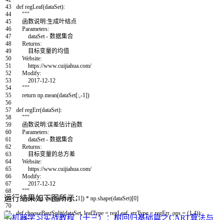
43
def
regLeaf
(
dataSet
)
:
44
"""
45
函数说明:生成叶结点
46
Parameters:
47
dataSet - 数据集合
48
Returns:
49
目标变量的均值
50
Website:
51
https://www.cuijiahua.com/
52
Modify:
53
2017-12-12
54
"""
55
return
np
.
mean
(
dataSet
[
:
,
-
1
]
)
56
57
def
regErr
(
dataSet
)
:
58
"""
59
函数说明:误差估计函数
60
Parameters:
61
dataSet - 数据集合
62
Returns:
63
目标变量的总方差
64
Website:
65
https://www.cuijiahua.com/
66
Modify:
67
2017-12-12
68
"""
运行结果如下图所示：
69
return
np
.
var
(
dataSet
[
:
,
-
1
]
)
*
np
.
shape
(
dataSet
)
[
0
]
70
71
def
chooseBestSplit
(
dataSet
,
leafType
=
regLeaf
,
errType
=
regErr
,
ops
=
(
1
,
4
)
)
: