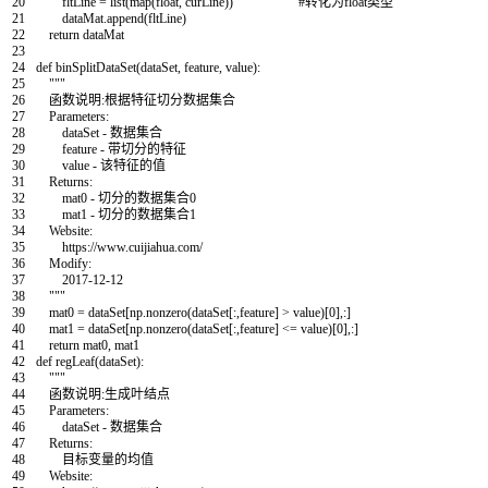
20
fltLine
=
list
(
map
(
float
,
curLine
)
)
#转化为float类型
21
dataMat
.
append
(
fltLine
)
22
return
dataMat
23
24
def
binSplitDataSet
(
dataSet
,
feature
,
value
)
:
25
"""
26
函数说明:根据特征切分数据集合
27
Parameters:
28
dataSet - 数据集合
29
feature - 带切分的特征
30
value - 该特征的值
31
Returns:
32
mat0 - 切分的数据集合0
33
mat1 - 切分的数据集合1
34
Website:
35
https://www.cuijiahua.com/
36
Modify:
37
2017-12-12
38
"""
39
mat0
=
dataSet
[
np
.
nonzero
(
dataSet
[
:
,
feature
]
>
value
)
[
0
]
,
:
]
40
mat1
=
dataSet
[
np
.
nonzero
(
dataSet
[
:
,
feature
]
<=
value
)
[
0
]
,
:
]
41
return
mat0
,
mat1
42
def
regLeaf
(
dataSet
)
:
43
"""
44
函数说明:生成叶结点
45
Parameters:
46
dataSet - 数据集合
47
Returns:
48
目标变量的均值
49
Website: