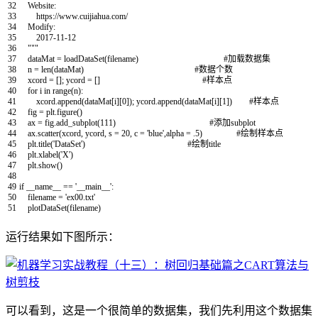
32
Website:
33
https://www.cuijiahua.com/
34
Modify:
35
2017-11-12
36
"""
37
dataMat
=
loadDataSet
(
filename
)
#加载数据集
38
n
=
len
(
dataMat
)
#数据个数
39
xcord
=
[
]
;
ycord
=
[
]
#样本点
40
for
i
in
range
(
n
)
:
41
xcord
.
append
(
dataMat
[
i
]
[
0
]
)
;
ycord
.
append
(
dataMat
[
i
]
[
1
]
)
#样本点
42
fig
=
plt
.
figure
(
)
43
ax
=
fig
.
add_subplot
(
111
)
#添加subplot
44
ax
.
scatter
(
xcord
,
ycord
,
s
=
20
,
c
=
'blue'
,
alpha
=
.
5
)
#绘制样本点
45
plt
.
title
(
'DataSet'
)
#绘制title
46
plt
.
xlabel
(
'X'
)
47
plt
.
show
(
)
48
49
if
__name__
==
'__main__'
:
50
filename
=
'ex00.txt'
51
plotDataSet
(
filename
)
运行结果如下图所示：
可以看到，这是一个很简单的数据集，我们先利用这个数据集