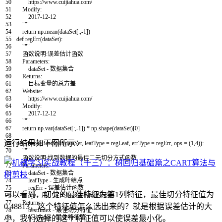
50
https://www.cuijiahua.com/
51
Modify:
52
2017-12-12
53
"""
54
return
np
.
mean
(
dataSet
[
:
,
-
1
]
)
55
def
regErr
(
dataSet
)
:
56
"""
57
函数说明:误差估计函数
58
Parameters:
59
dataSet - 数据集合
60
Returns:
61
目标变量的总方差
62
Website:
63
https://www.cuijiahua.com/
64
Modify:
65
2017-12-12
66
"""
67
return
np
.
var
(
dataSet
[
:
,
-
1
]
)
*
np
.
shape
(
dataSet
)
[
0
]
68
运行结果如下图所示：
69
def
chooseBestSplit
(
dataSet
,
leafType
=
regLeaf
,
errType
=
regErr
,
ops
=
(
1
,
4
)
)
:
70
"""
71
函数说明:找到数据的最佳二元切分方式函数
72
Parameters:
73
dataSet - 数据集合
74
leafType - 生成叶结点
75
regErr - 误差估计函数
可以看到，切分的最佳特征为第1列特征，最佳切分特征值为
76
ops - 用户定义的参数构成的元组
77
Returns:
0.48813，这个特征值怎么选出来的？就是根据误差估计的大
78
bestIndex - 最佳切分特征
小，我们选择的这个特征值可以使误差最小化。
79
bestValue - 最佳特征值