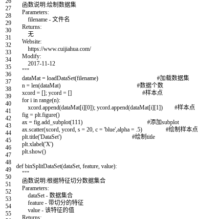
26
函数说明:绘制数据集
27
Parameters:
28
filename - 文件名
29
Returns:
30
无
31
Website:
32
https://www.cuijiahua.com/
33
Modify:
34
2017-11-12
35
"""
36
dataMat
=
loadDataSet
(
filename
)
#加载数据集
37
n
=
len
(
dataMat
)
#数据个数
38
xcord
=
[
]
;
ycord
=
[
]
#样本点
39
for
i
in
range
(
n
)
:
40
xcord
.
append
(
dataMat
[
i
]
[
0
]
)
;
ycord
.
append
(
dataMat
[
i
]
[
1
]
)
#样本点
41
fig
=
plt
.
figure
(
)
42
ax
=
fig
.
add_subplot
(
111
)
#添加subplot
43
ax
.
scatter
(
xcord
,
ycord
,
s
=
20
,
c
=
'blue'
,
alpha
=
.
5
)
#绘制样本点
44
plt
.
title
(
'DataSet'
)
#绘制title
45
plt
.
xlabel
(
'X'
)
46
plt
.
show
(
)
47
48
def
binSplitDataSet
(
dataSet
,
feature
,
value
)
:
49
"""
50
函数说明:根据特征切分数据集合
51
Parameters:
52
dataSet - 数据集合
53
feature - 带切分的特征
54
value - 该特征的值
55
Returns: