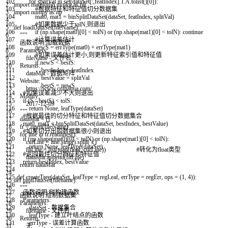
102
for
splitVal
in
set
(
dataSet
[
:
,
featIndex
]
.
T
.
A
.
tolist
(
)
[
0
]
)
:
2
import
matplotlib
.
pyplot
as
plt
103
#根据特征和特征值切分数据集
3
import
numpy
as
np
104
mat0
,
mat1
=
binSplitDataSet
(
dataSet
,
featIndex
,
splitVal
)
4
105
#如果数据少于tolN,则退出
5
def
loadDataSet
(
fileName
)
:
106
if
(
np
.
shape
(
mat0
)
[
0
]
<
tolN
)
or
(
np
.
shape
(
mat1
)
[
0
]
<
tolN
)
:
continue
6
"""
107
#计算误差估计
7
函数说明:加载数据
108
newS
=
errType
(
mat0
)
+
errType
(
mat1
)
8
Parameters:
109
#如果误差估计更小,则更新特征索引值和特征值
9
fileName - 文件名
110
if
newS
<
bestS
:
10
Returns:
111
bestIndex
=
featIndex
11
dataMat - 数据矩阵
112
bestValue
=
splitVal
12
Website:
113
bestS
=
newS
13
https://www.cuijiahua.com/
114
#如果误差减少不大则退出
14
Modify:
115
if
(
S
-
bestS
)
<
tolS
:
15
2017-12-09
116
return
None
,
leafType
(
dataSet
)
16
"""
117
#根据最佳的切分特征和特征值切分数据集合
17
dataMat
=
[
]
118
mat0
,
mat1
=
binSplitDataSet
(
dataSet
,
bestIndex
,
bestValue
)
18
fr
=
open
(
fileName
)
119
#如果切分出的数据集很小则退出
19
for
line
in
fr
.
readlines
(
)
:
120
if
(
np
.
shape
(
mat0
)
[
0
]
<
tolN
)
or
(
np
.
shape
(
mat1
)
[
0
]
<
tolN
)
:
20
curLine
=
line
.
strip
(
)
.
split
(
'\t'
)
121
return
None
,
leafType
(
dataSet
)
21
fltLine
=
list
(
map
(
float
,
curLine
)
)
#转化为float类型
122
#返回最佳切分特征和特征值
22
dataMat
.
append
(
fltLine
)
123
return
bestIndex
,
bestValue
23
return
dataMat
124
24
125
def
createTree
(
dataSet
,
leafType
=
regLeaf
,
errType
=
regErr
,
ops
=
(
1
,
4
)
)
:
25
def
plotDataSet
(
filename
)
:
126
"""
26
"""
127
函数说明:树构建函数
27
函数说明:绘制数据集
128
Parameters:
28
Parameters:
129
dataSet - 数据集合
29
filename - 文件名
130
leafType - 建立叶结点的函数
30
Returns:
131
errType - 误差计算函数
31
无