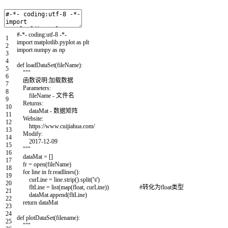
#-*- coding:utf-8 -*-
1
import
matplotlib
.
pyplot
as
plt
2
import
numpy
as
np
3
4
def
loadDataSet
(
fileName
)
:
5
"""
6
函数说明:加载数据
7
Parameters:
8
fileName - 文件名
9
Returns:
10
dataMat - 数据矩阵
11
Website:
12
https://www.cuijiahua.com/
13
Modify:
14
2017-12-09
15
"""
16
dataMat
=
[
]
17
fr
=
open
(
fileName
)
18
for
line
in
fr
.
readlines
(
)
:
19
curLine
=
line
.
strip
(
)
.
split
(
'\t'
)
20
fltLine
=
list
(
map
(
float
,
curLine
)
)
#转化为float类型
21
dataMat
.
append
(
fltLine
)
22
return
dataMat
23
24
def
plotDataSet
(
filename
)
:
25
"""