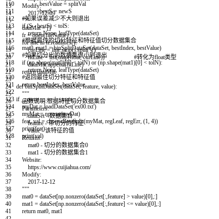
110
bestValue
=
splitVal
13
Modify:
111
bestS
=
newS
14
2017-12-09
112
#如果误差减少不大则退出
15
"""
113
if
(
S
-
bestS
)
<
tolS
:
16
dataMat
=
[
]
114
return
None
,
leafType
(
dataSet
)
17
fr
=
open
(
fileName
)
115
#根据最佳的切分特征和特征值切分数据集合
18
for
line
in
fr
.
readlines
(
)
:
116
mat0
,
mat1
=
binSplitDataSet
(
dataSet
,
bestIndex
,
bestValue
)
19
curLine
=
line
.
strip
(
)
.
split
(
'\t'
)
117
#如果切分出的数据集很小则退出
20
fltLine
=
list
(
map
(
float
,
curLine
)
)
#转化为float类型
118
if
(
np
.
shape
(
mat0
)
[
0
]
<
tolN
)
or
(
np
.
shape
(
mat1
)
[
0
]
<
tolN
)
:
21
dataMat
.
append
(
fltLine
)
119
return
None
,
leafType
(
dataSet
)
22
return
dataMat
120
#返回最佳切分特征和特征值
23
121
return
bestIndex
,
bestValue
24
def
binSplitDataSet
(
dataSet
,
feature
,
value
)
:
122
25
"""
123
if
__name__
==
'__main__'
:
26
函数说明:根据特征切分数据集合
124
myDat
=
loadDataSet
(
'ex00.txt'
)
27
Parameters:
125
myMat
=
np
.
mat
(
myDat
)
28
dataSet - 数据集合
126
feat
,
val
=
chooseBestSplit
(
myMat
,
regLeaf
,
regErr
,
(
1
,
4
)
)
29
feature - 带切分的特征
127
print
(
feat
)
30
value - 该特征的值
128
print
(
val
)
31
Returns:
32
mat0 - 切分的数据集合0
33
mat1 - 切分的数据集合1
34
Website:
35
https://www.cuijiahua.com/
36
Modify:
37
2017-12-12
38
"""
39
mat0
=
dataSet
[
np
.
nonzero
(
dataSet
[
:
,
feature
]
>
value
)
[
0
]
,
:
]
40
mat1
=
dataSet
[
np
.
nonzero
(
dataSet
[
:
,
feature
]
<=
value
)
[
0
]
,
:
]
41
return
mat0
,
mat1
42