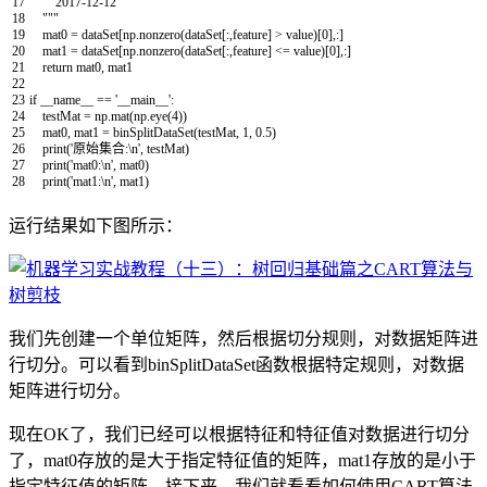
17
2017-12-12
18
"""
19
mat0
=
dataSet
[
np
.
nonzero
(
dataSet
[
:
,
feature
]
>
value
)
[
0
]
,
:
]
20
mat1
=
dataSet
[
np
.
nonzero
(
dataSet
[
:
,
feature
]
<=
value
)
[
0
]
,
:
]
21
return
mat0
,
mat1
22
23
if
__name__
==
'__main__'
:
24
testMat
=
np
.
mat
(
np
.
eye
(
4
)
)
25
mat0
,
mat1
=
binSplitDataSet
(
testMat
,
1
,
0.5
)
26
print
(
'原始集合:\n'
,
testMat
)
27
print
(
'mat0:\n'
,
mat0
)
28
print
(
'mat1:\n'
,
mat1
)
运行结果如下图所示：
我们先创建一个单位矩阵，然后根据切分规则，对数据矩阵进
行切分。可以看到binSplitDataSet函数根据特定规则，对数据
矩阵进行切分。
现在OK了，我们已经可以根据特征和特征值对数据进行切分
了，mat0存放的是大于指定特征值的矩阵，mat1存放的是小于
指定特征值的矩阵。接下来，我们就看看如何使用CART算法