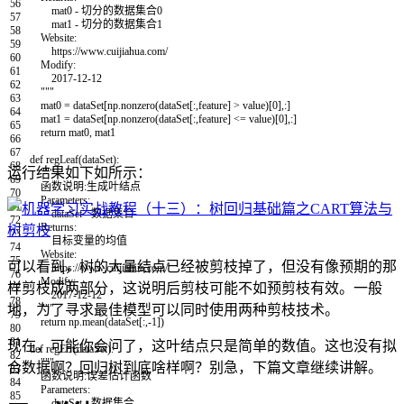
56
mat0 - 切分的数据集合0
57
mat1 - 切分的数据集合1
58
Website:
59
https://www.cuijiahua.com/
60
Modify:
61
2017-12-12
62
"""
63
mat0
=
dataSet
[
np
.
nonzero
(
dataSet
[
:
,
feature
]
>
value
)
[
0
]
,
:
]
64
mat1
=
dataSet
[
np
.
nonzero
(
dataSet
[
:
,
feature
]
<=
value
)
[
0
]
,
:
]
65
return
mat0
,
mat1
66
67
def
regLeaf
(
dataSet
)
:
68
运行结果如下如所示：
"""
69
函数说明:生成叶结点
70
Parameters:
71
dataSet - 数据集合
72
Returns:
73
目标变量的均值
74
Website:
75
可以看到，树的大量结点已经被剪枝掉了，但没有像预期的那
https://www.cuijiahua.com/
76
Modify:
样剪枝成两部分，这说明后剪枝可能不如预剪枝有效。一般
77
2017-12-12
78
地，为了寻求最佳模型可以同时使用两种剪枝技术。
"""
79
return
np
.
mean
(
dataSet
[
:
,
-
1
]
)
80
81
现在，可能你会问了，这叶结点只是简单的数值。这也没有拟
def
regErr
(
dataSet
)
:
82
"""
合数据啊？回归树到底啥样啊？别急，下篇文章继续讲解。
83
函数说明:误差估计函数
84
Parameters:
85
dataSet - 数据集合