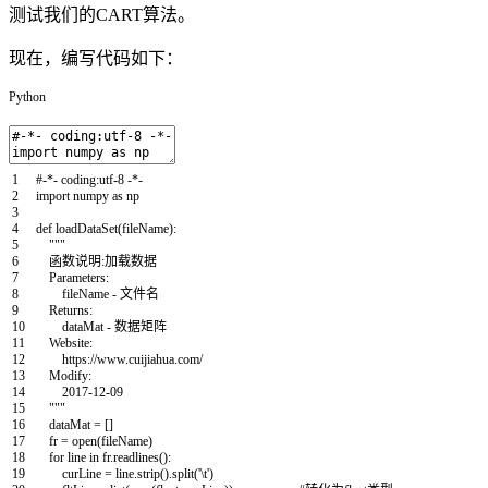
测试我们的CART算法。
现在，编写代码如下：
Python
1
#-*- coding:utf-8 -*-
2
import
numpy
as
np
3
4
def
loadDataSet
(
fileName
)
:
5
"""
6
函数说明:加载数据
7
Parameters:
8
fileName - 文件名
9
Returns:
10
dataMat - 数据矩阵
11
Website:
12
https://www.cuijiahua.com/
13
Modify:
14
2017-12-09
15
"""
16
dataMat
=
[
]
17
fr
=
open
(
fileName
)
18
for
line
in
fr
.
readlines
(
)
:
19
curLine
=
line
.
strip
(
)
.
split
(
'\t'
)