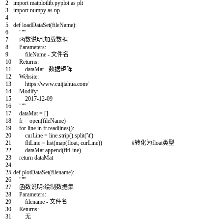
2
import
matplotlib
.
pyplot
as
plt
3
import
numpy
as
np
4
5
def
loadDataSet
(
fileName
)
:
6
"""
7
函数说明:加载数据
8
Parameters:
9
fileName - 文件名
10
Returns:
11
dataMat - 数据矩阵
12
Website:
13
https://www.cuijiahua.com/
14
Modify:
15
2017-12-09
16
"""
17
dataMat
=
[
]
18
fr
=
open
(
fileName
)
19
for
line
in
fr
.
readlines
(
)
:
20
curLine
=
line
.
strip
(
)
.
split
(
'\t'
)
21
fltLine
=
list
(
map
(
float
,
curLine
)
)
#转化为float类型
22
dataMat
.
append
(
fltLine
)
23
return
dataMat
24
25
def
plotDataSet
(
filename
)
:
26
"""
27
函数说明:绘制数据集
28
Parameters:
29
filename - 文件名
30
Returns:
31
无