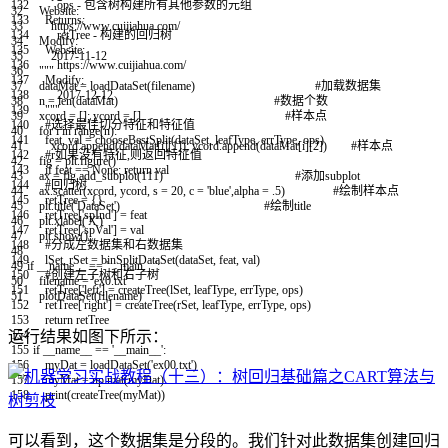
132
ops - 包含树构建所有其他参数的元组
32
Website:
133
Returns:
33
https://www.cuijiahua.com/
134
retTree - 构建的回归树
34
Modify:
135
Website:
35
2017-11-12
136
https://www.cuijiahua.com/
36
"""
137
Modify:
37
dataMat
=
loadDataSet
(
filename
)
#加载数据集
138
2017-12-12
38
n
=
len
(
dataMat
)
#数据个数
139
"""
39
xcord
=
[
]
;
ycord
=
[
]
#样本点
140
#选择最佳切分特征和特征值
40
for
i
in
range
(
n
)
:
141
feat
,
val
=
chooseBestSplit
(
dataSet
,
leafType
,
errType
,
ops
)
41
xcord
.
append
(
dataMat
[
i
]
[
1
]
)
;
ycord
.
append
(
dataMat
[
i
]
[
2
]
)
#样本点
142
#r如果没有特征,则返回特征值
42
fig
=
plt
.
figure
(
)
143
if
feat
==
None
:
return
val
43
ax
=
fig
.
add_subplot
(
111
)
#添加subplot
144
#回归树
44
ax
.
scatter
(
xcord
,
ycord
,
s
=
20
,
c
=
'blue'
,
alpha
=
.
5
)
#绘制样本点
145
retTree
=
{
}
45
plt
.
title
(
'DataSet'
)
#绘制title
146
retTree
[
'spInd'
]
=
feat
46
plt
.
xlabel
(
'X'
)
147
retTree
[
'spVal'
]
=
val
47
plt
.
show
(
)
148
#分成左数据集和右数据集
48
149
lSet
,
rSet
=
binSplitDataSet
(
dataSet
,
feat
,
val
)
49
if
__name__
==
'__main__'
:
150
#创建左子树和右子树
50
filename
=
'ex0.txt'
151
retTree
[
'left'
]
=
createTree
(
lSet
,
leafType
,
errType
,
ops
)
51
plotDataSet
(
filename
)
152
retTree
[
'right'
]
=
createTree
(
rSet
,
leafType
,
errType
,
ops
)
153
return
retTree
154
运行结果如图下所示：
155
if
__name__
==
'__main__'
:
156
myDat
=
loadDataSet
(
'ex00.txt'
)
157
myMat
=
np
.
mat
(
myDat
)
158
print
(
createTree
(
myMat
)
)
可以看到，这个数据集是分段的。我们针对此数据集创建回归